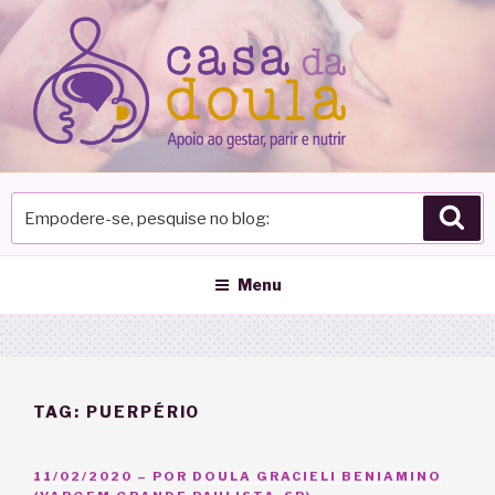
Pular
para
o
conteúdo
Empodere-
Pes
se,
pesquise
no
Menu
blog
TAG:
PUERPÉRIO
PUBLICADO
11/02/2020
– POR
DOULA GRACIELI BENIAMINO