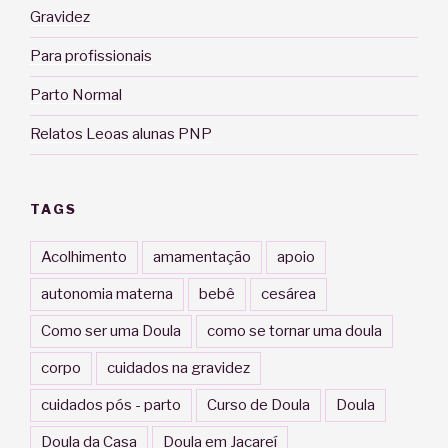
Gravidez
Para profissionais
Parto Normal
Relatos Leoas alunas PNP
TAGS
Acolhimento
amamentação
apoio
autonomia materna
bebê
cesárea
Como ser uma Doula
como se tornar uma doula
corpo
cuidados na gravidez
cuidados pós - parto
Curso de Doula
Doula
Doula da Casa
Doula em Jacareí