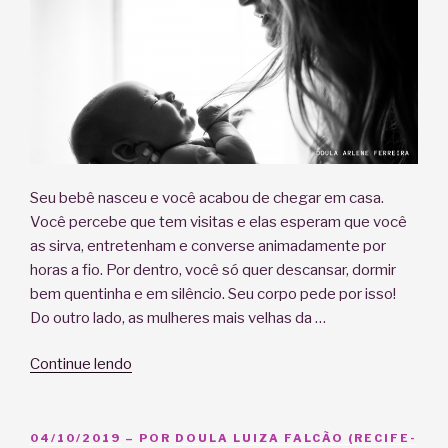
Seu bebê nasceu e você acabou de chegar em casa.
Você percebe que tem visitas e elas esperam que você
as sirva, entretenham e converse animadamente por
horas a fio. Por dentro, você só quer descansar, dormir
bem quentinha e em silêncio. Seu corpo pede por isso!
Do outro lado, as mulheres mais velhas da …
“O
Continue lendo
que
é
resguardo
PUBLICADO
04/10/2019
– POR
DOULA LUIZA FALCÃO (RECIFE-