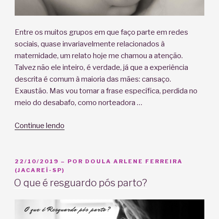
Entre os muitos grupos em que faço parte em redes
sociais, quase invariavelmente relacionados à
maternidade, um relato hoje me chamou a atenção.
Talvez não ele inteiro, é verdade, já que a experiência
descrita é comum à maioria das mães: cansaço.
Exaustão. Mas vou tomar a frase específica, perdida no
meio do desabafo, como norteadora …
“Não
Continue lendo
se
nasce
mãe,
PUBLICADO
22/10/2019
– POR
DOULA ARLENE FERREIRA
EM
(JACAREÍ-SP)
torna-
O que é resguardo pós parto?
se.”