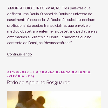
AMOR, APOIO E INFORMAÇÃO! Três palavras que
definem uma Doula! O papel da Doula no universo do
nascimento é essencial! A Doula não substitui nenhum
profissional da equipe transdiciplinar, que envolve o
médico obstetra, a enfermeira obstetra, o pediatra e as
enfermeiras auxiliares e a Doula! Já sabemos que no
contexto do Brasil, as “desnecesáreas” …
“A
Continue lendo
Doula
e
suas
PUBLICADO
21/08/2019
– POR
DOULA HELENA NORONHA
EM
(VITÓRIA - ES)
infinitas
Rede de Apoio no Resguardo
funções!”