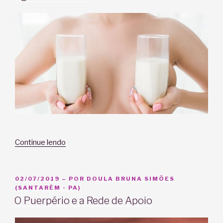
“Agosto
Continue lendo
Dourado!”
PUBLICADO
02/07/2019
– POR
DOULA BRUNA SIMÕES
EM
(SANTARÉM - PA)
O Puerpério e a Rede de Apoio