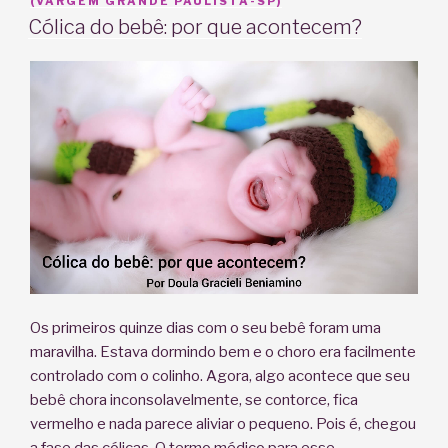
EM
(VARGEM GRANDE PAULISTA-SP)
Cólica do bebê: por que acontecem?
Os primeiros quinze dias com o seu bebê foram uma
maravilha. Estava dormindo bem e o choro era facilmente
controlado com o colinho. Agora, algo acontece que seu
bebê chora inconsolavelmente, se contorce, fica
vermelho e nada parece aliviar o pequeno. Pois é, chegou
a fase das cólicas. O termo médico para esse