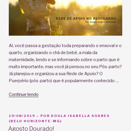
Aí, você passa a gestação toda preparando o enxoval e o
quarto, organizando o chá de bebê, a mala da
maternidade, lendo e se informando sobre o parto que é
muito importante, mas você já pensou no seu Pós-parto?
Já planejou e organizou a sua Rede de Apoio? O
Puerpério (pós-parto) que é popularmente conhecido …
“Rede
Continue lendo
de
Apoio
no
PUBLICADO
19/08/2019
– POR
DOULA ISABELLA SOARES
EM
(BELO HORIZONTE-MG)
Resguardo”
Agosto Dourado!