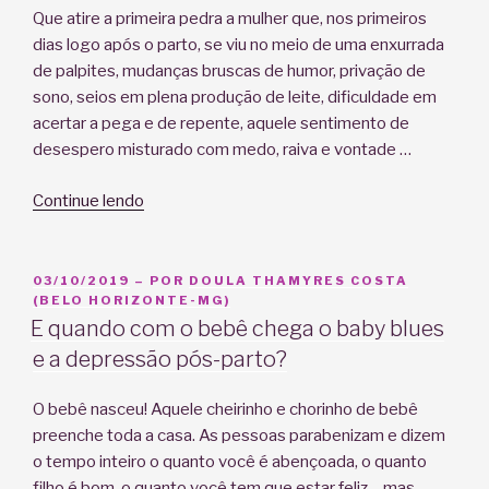
vida”
Que atire a primeira pedra a mulher que, nos primeiros
dias logo após o parto, se viu no meio de uma enxurrada
de palpites, mudanças bruscas de humor, privação de
sono, seios em plena produção de leite, dificuldade em
acertar a pega e de repente, aquele sentimento de
desespero misturado com medo, raiva e vontade …
“Eu
Continue lendo
errei…
sou
uma
PUBLICADO
03/10/2019
– POR
DOULA THAMYRES COSTA
EM
(BELO HORIZONTE-MG)
mãe
E quando com o bebê chega o baby blues
horrível!”
e a depressão pós-parto?
O bebê nasceu! Aquele cheirinho e chorinho de bebê
preenche toda a casa. As pessoas parabenizam e dizem
o tempo inteiro o quanto você é abençoada, o quanto
filho é bom, o quanto você tem que estar feliz… mas,