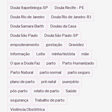
Doula Itapetininga-SP
Doula Recife - PE
Doula Rio de Janeiro
Doula Rio de Janeiro-RJ
Doula Samara Barth
Doulas da Casa
Doula São Paulo
Doula São Paulo-SP
empoderamento
gestação
Gravidez
Informação
Leite
minha história
mãe
O que a Doula Faz
parto
Parto Humanizado
Parto Natural
parto normal
parto seguro
plano de parto
pré natal
puerpério
pós-parto
relato de parto
Saúde
segurança
Trabalho de parto
Violência Obstétrica