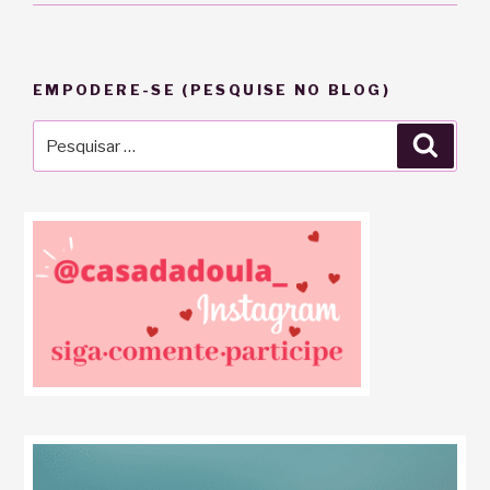
EMPODERE-SE (PESQUISE NO BLOG)
Pesquisar
Pesqu
por: