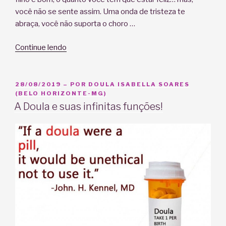
você não se sente assim. Uma onda de tristeza te
abraça, você não suporta o choro …
“E
Continue lendo
quando
com
o
PUBLICADO
28/08/2019
– POR
DOULA ISABELLA SOARES
EM
(BELO HORIZONTE-MG)
bebê
A Doula e suas infinitas funções!
chega
o
baby
blues
e
a
depressão
pós-
parto?”