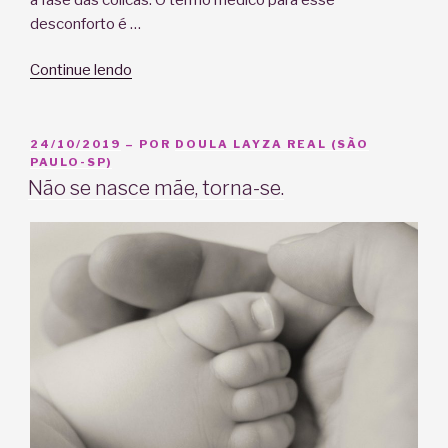
desconforto é …
“Cólica
Continue lendo
do
bebê:
por
PUBLICADO
24/10/2019
– POR
DOULA LAYZA REAL (SÃO
EM
PAULO-SP)
que
Não se nasce mãe, torna-se.
acontecem?”