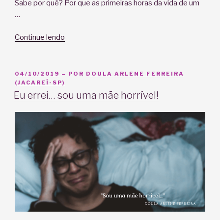
Sabe por quê? Por que as primeiras horas da vida de um
…
“O
Continue lendo
bebê
nasceu,
e
PUBLICADO
04/10/2019
– POR
DOULA ARLENE FERREIRA
EM
(JACAREÍ-SP)
agora?
Eu errei… sou uma mãe horrível!
Conheça
10
benefícios
da
hora
de
ouro
para
o
resto
da