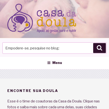
Pular
para
o
conteúdo
Empodere-
Pes
se,
pesquise
no
Menu
blog
ENCONTRE SUA DOULA
Esse é o time de coautoras da Casa da Doula. Clique nas
fotos e saiba mais sobre cada uma delas, suas cidades