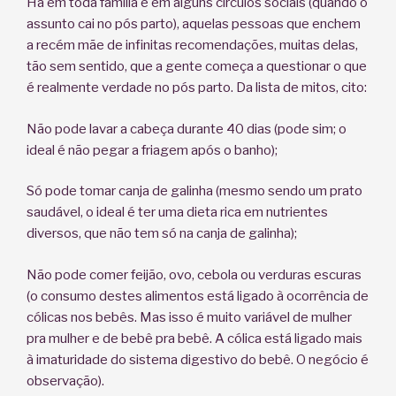
Há em toda família e em alguns círculos sociais (quando o
assunto cai no pós parto), aquelas pessoas que enchem
a recém mãe de infinitas recomendações, muitas delas,
tão sem sentido, que a gente começa a questionar o que
é realmente verdade no pós parto. Da lista de mitos, cito:
Não pode lavar a cabeça durante 40 dias (pode sim; o
ideal é não pegar a friagem após o banho);
Só pode tomar canja de galinha (mesmo sendo um prato
saudável, o ideal é ter uma dieta rica em nutrientes
diversos, que não tem só na canja de galinha);
Não pode comer feijão, ovo, cebola ou verduras escuras
(o consumo destes alimentos está ligado à ocorrência de
cólicas nos bebês. Mas isso é muito variável de mulher
pra mulher e de bebê pra bebê. A cólica está ligado mais
à imaturidade do sistema digestivo do bebê. O negócio é
observação).