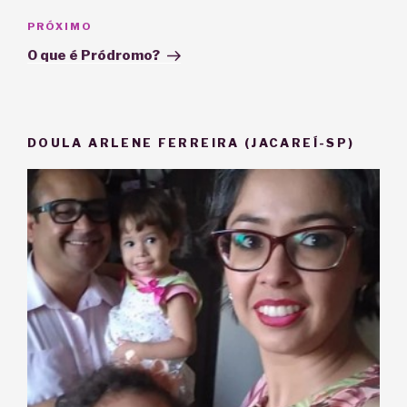
Próximo
PRÓXIMO
post
O que é Pródromo?
DOULA ARLENE FERREIRA (JACAREÍ-SP)