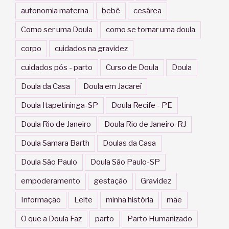
autonomia materna
bebê
cesárea
Como ser uma Doula
como se tornar uma doula
corpo
cuidados na gravidez
cuidados pós - parto
Curso de Doula
Doula
Doula da Casa
Doula em Jacareí
Doula Itapetininga-SP
Doula Recife - PE
Doula Rio de Janeiro
Doula Rio de Janeiro-RJ
Doula Samara Barth
Doulas da Casa
Doula São Paulo
Doula São Paulo-SP
empoderamento
gestação
Gravidez
Informação
Leite
minha história
mãe
O que a Doula Faz
parto
Parto Humanizado