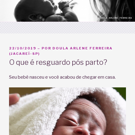
PUBLICADO
22/10/2019
– POR
DOULA ARLENE FERREIRA
EM
(JACAREÍ-SP)
O que é resguardo pós parto?
Seu bebê nasceu e você acabou de chegar em casa.