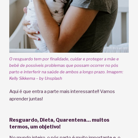
O resguardo tem por finalidade, cuidar e proteger a mãe e
bebê de possíveis problemas que possam ocorrer no pós
parto e interferir na saúde de ambos a longo prazo. Imagem:
Kelly Sikkema – by Unsplash
Aqui é que entra a parte mais interessante!! Vamos
aprender juntas!
Resguardo, Dieta, Quarentena… muitos
termos, um objetivo!
No mundo inteiro, o pós parto é muito importante e, o