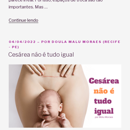
importantes. Mas …
“Roda
Continue lendo
de
conversa
para
PUBLICADO
04/04/2022
– POR
DOULA MALU MORAES (RECIFE
EM
- PE)
pessoas
Cesárea não é tudo igual
grávidas”