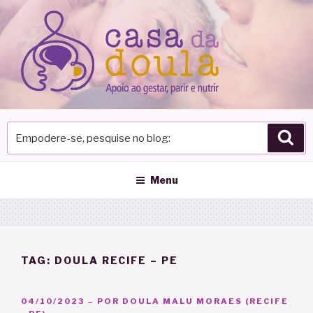
Pular
para
o
conteúdo
Empodere-
Pes
se,
pesquise
no
Menu
blog
TAG:
DOULA RECIFE – PE
PUBLICADO
04/10/2023
– POR
DOULA MALU MORAES (RECIFE