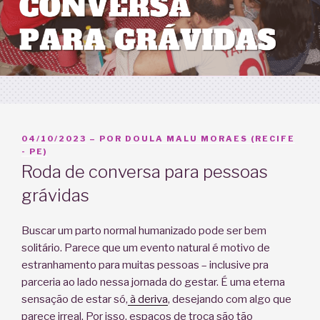
PUBLICADO
04/10/2023
– POR
DOULA MALU MORAES (RECIFE
EM
- PE)
Roda de conversa para pessoas
grávidas
Buscar um parto normal humanizado pode ser bem
solitário. Parece que um evento natural é motivo de
estranhamento para muitas pessoas – inclusive pra
parceria ao lado nessa jornada do gestar. É uma eterna
sensação de estar só,
à deriva
, desejando com algo que
parece irreal. Por isso, espaços de troca são tão