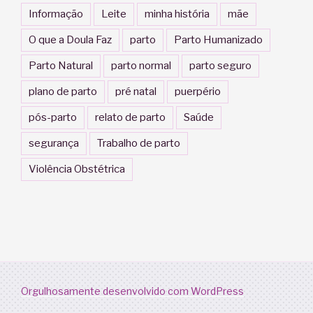
Informação
Leite
minha história
mãe
O que a Doula Faz
parto
Parto Humanizado
Parto Natural
parto normal
parto seguro
plano de parto
pré natal
puerpério
pós-parto
relato de parto
Saúde
segurança
Trabalho de parto
Violência Obstétrica
Orgulhosamente desenvolvido com WordPress