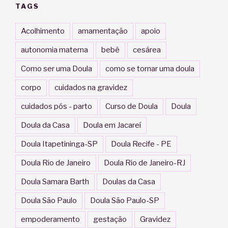
TAGS
Acolhimento
amamentação
apoio
autonomia materna
bebê
cesárea
Como ser uma Doula
como se tornar uma doula
corpo
cuidados na gravidez
cuidados pós - parto
Curso de Doula
Doula
Doula da Casa
Doula em Jacareí
Doula Itapetininga-SP
Doula Recife - PE
Doula Rio de Janeiro
Doula Rio de Janeiro-RJ
Doula Samara Barth
Doulas da Casa
Doula São Paulo
Doula São Paulo-SP
empoderamento
gestação
Gravidez