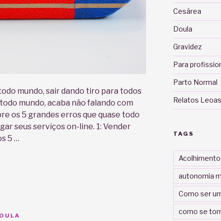
Cesárea
Doula
Gravidez
Para profissio
Parto Normal
todo mundo, sair dando tiro para todos
Relatos Leoas
m todo mundo, acaba não falando com
re os 5 grandes erros que quase todo
ar seus serviços on-line. 1: Vender
TAGS
s 5 …
Acolhimento
autonomia m
Como ser um
como se tor
DOULA