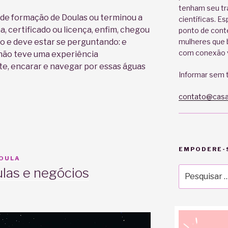
tenham seu tr
 de formação de Doulas ou terminou a
científicas. E
, certificado ou licença, enfim, chegou
ponto de cont
mulheres que b
ão e deve estar se perguntando: e
com conexão v
não teve uma experiência
, encarar e navegar por essas águas
Informar sem t
contato@casa
EMPODERE-S
DOULA
Pesquisar
las e negócios
por: