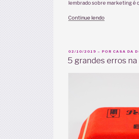
lembrado sobre marketing é 
“Marketing
Continue lendo
para
Doulas
e
negócios
PUBLICADO
02/10/2019
– POR
CASA DA 
acolhedores”
EM
5 grandes erros na