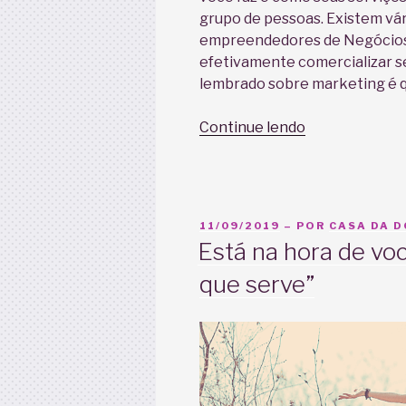
grupo de pessoas. Existem vár
empreendedores de Negócios 
efetivamente comercializar se
lembrado sobre marketing é 
“Noções
Continue lendo
básicas
de
Marketing
para
PUBLICADO
11/09/2019
– POR
CASA DA 
doulas”
EM
Está na hora de voc
que serve”