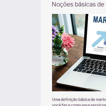
EM
Noções básicas de 
line”
Uma definição básica de marke
você faz e como seus serviço