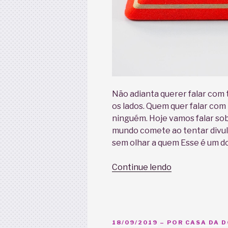
Não adianta querer falar com 
os lados. Quem quer falar co
ninguém. Hoje vamos falar sob
mundo comete ao tentar divulg
sem olhar a quem Esse é um do
“5
Continue lendo
grandes
erros
na
divulgação
PUBLICADO
18/09/2019
– POR
CASA DA 
on-