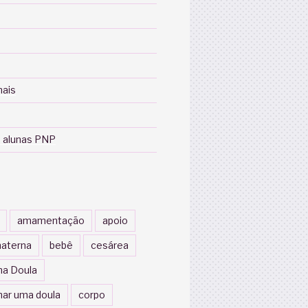
nais
 alunas PNP
amamentação
apoio
aterna
bebê
cesárea
a Doula
nar uma doula
corpo