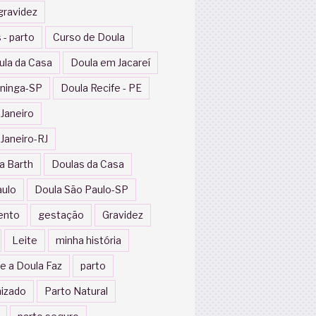
gravidez
 - parto
Curso de Doula
ula da Casa
Doula em Jacareí
ininga-SP
Doula Recife - PE
 Janeiro
 Janeiro-RJ
a Barth
Doulas da Casa
aulo
Doula São Paulo-SP
ento
gestação
Gravidez
Leite
minha história
e a Doula Faz
parto
izado
Parto Natural