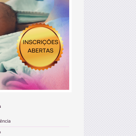
S
iência
o