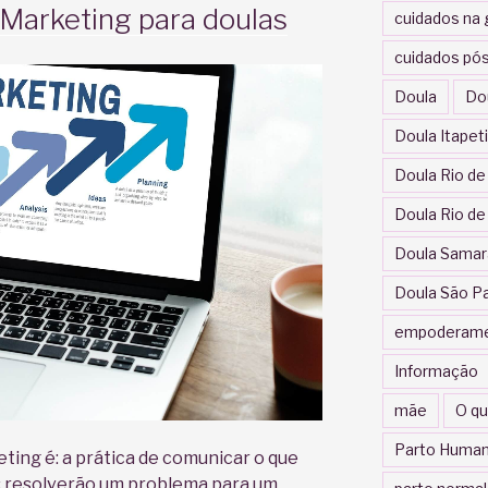
Marketing para doulas
cuidados na 
cuidados pós
Doula
Do
Doula Itapet
Doula Rio de
Doula Rio de
Doula Samar
Doula São P
empoderam
Informação
mãe
O qu
Parto Human
ting é: a prática de comunicar o que
s resolverão um problema para um