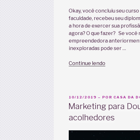
Okay, você concluiu seu curso
faculdade, recebeu seu diploma
a hora de exercer sua profiss
agora? O que fazer? Se você 
empreendedora anteriormente
inexploradas pode ser …
“Desenvolva
Continue lendo
sua
rede
de
apoio
PUBLICADO
10/12/2019
– POR
CASA DA 
profissional”
EM
Marketing para Dou
acolhedores