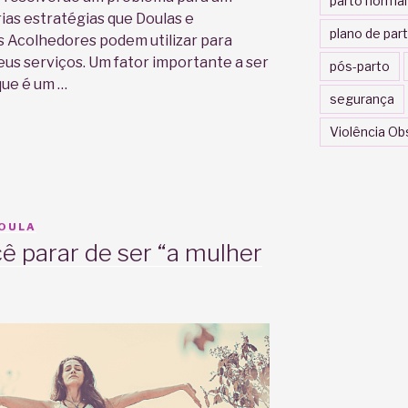
parto normal
ias estratégias que Doulas e
plano de par
Acolhedores podem utilizar para
us serviços. Um fator importante a ser
pós-parto
que é um …
segurança
Violência Ob
DOULA
ê parar de ser “a mulher