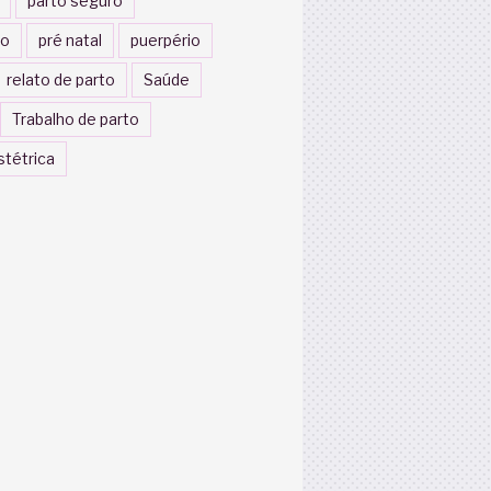
parto seguro
to
pré natal
puerpério
relato de parto
Saúde
Trabalho de parto
stétrica