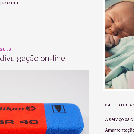
que é um …
DOULA
 divulgação on-line
CATEGORIA
A serviço da c
Amamentaçã