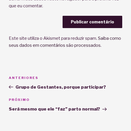
que eu comentar.
Este site utiliza o Akismet para reduzir spam.
Saiba como
seus dados em comentários são processados
.
Navegação
Post
ANTERIORES
de
anterior
Grupo de Gestantes, porque participar?
Post
Próximo
PRÓXIMO
post
Será mesmo que ele “faz” parto normal?