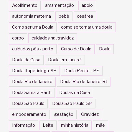
Acolhimento
amamentação
apoio
autonomia materna
bebê
cesárea
Como ser uma Doula
como se tornar uma doula
corpo
cuidados na gravidez
cuidados pós - parto
Curso de Doula
Doula
Doula da Casa
Doula em Jacareí
Doula Itapetininga-SP
Doula Recife - PE
Doula Rio de Janeiro
Doula Rio de Janeiro-RJ
Doula Samara Barth
Doulas da Casa
Doula São Paulo
Doula São Paulo-SP
empoderamento
gestação
Gravidez
Informação
Leite
minha história
mãe