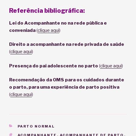
Referência bibliográfica:
Lei do Acompanhante no na rede pública e
conveniada
(
clique aqui
)
Direito a acompanhante na rede privada de saúde
(
clique aqui
)
Presença do pai adolescente no parto
(
clique aqui
)
Recomendação da OMS para os cuidados durante
o parto, para uma experiência de parto positiva
(
clique aqui
)
CATEGORIAS
PARTO NORMAL
TAGS
ACOMPANHANTE
,
ACOMPANHANTE DE PARTO
,