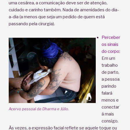
uma cesárea, a comunicação deve ser de atenção,
cuidado e carinho também. Nada de amenidades do dia-
a-dia (a menos que seja um pedido de quem está
passando pela cirurgia).
Perceber
os sinais
do corpo:
Em um
trabalho
de parto,
a pessoa
parindo
falará
menos e
conectar
Acervo pessoal de Dharma e Júlio.
á mais
consigo.
Às vezes, a expressão facial reflete se aquele toque ou