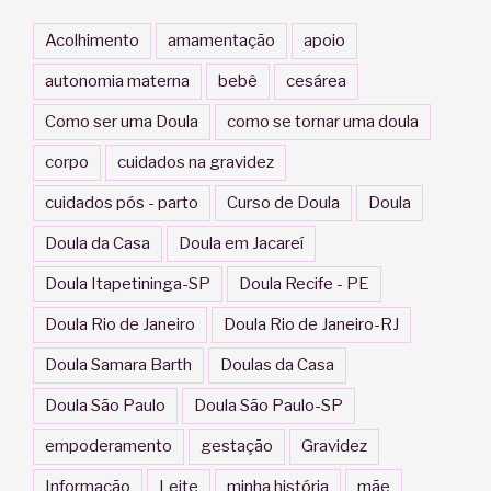
Acolhimento
amamentação
apoio
autonomia materna
bebê
cesárea
Como ser uma Doula
como se tornar uma doula
corpo
cuidados na gravidez
cuidados pós - parto
Curso de Doula
Doula
Doula da Casa
Doula em Jacareí
Doula Itapetininga-SP
Doula Recife - PE
Doula Rio de Janeiro
Doula Rio de Janeiro-RJ
Doula Samara Barth
Doulas da Casa
Doula São Paulo
Doula São Paulo-SP
empoderamento
gestação
Gravidez
Informação
Leite
minha história
mãe