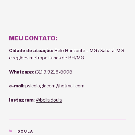
MEU CONTATO:
Cidade de atuação:
Belo Horizonte – MG / Sabará-MG
e regiões metropolitanas de BH/MG
Whatzapp
: (31) 9.9216-8008
e-mail:
psicologiacem@hotmail.com
Instagram
:
@bella.doula
CATEGORIAS
DOULA