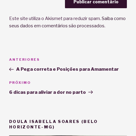
Este site utiliza o Akismet para reduzir spam.
Saiba como
seus dados em comentários são processados
.
Navegação
Post
ANTERIORES
de
anterior
A Pega correta e Posições para Amamentar
Post
Próximo
PRÓXIMO
post
6 dicas para aliviar a dor no parto
DOULA ISABELLA SOARES (BELO
HORIZONTE-MG)