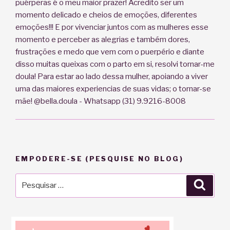
puérperas é o meu maior prazer! Acredito ser um
momento delicado e cheios de emoções, diferentes
emoções!!! E por vivenciar juntos com as mulheres esse
momento e perceber as alegrias e também dores,
frustrações e medo que vem com o puerpério e diante
disso muitas queixas com o parto em si, resolvi tornar-me
doula! Para estar ao lado dessa mulher, apoiando a viver
uma das maiores experiencias de suas vidas; o tornar-se
mãe! @bella.doula - Whatsapp (31) 9.9216-8008
EMPODERE-SE (PESQUISE NO BLOG)
Pesquisar
Pesqu
por: