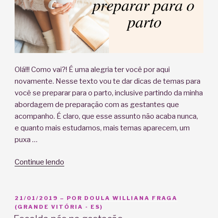
parto?”
Olá!!! Como vai?! É uma alegria ter você por aqui
novamente. Nesse texto vou te dar dicas de temas para
você se preparar para o parto, inclusive partindo da minha
abordagem de preparação com as gestantes que
acompanho. É claro, que esse assunto não acaba nunca,
e quanto mais estudamos, mais temas aparecem, um
puxa …
“Dicas
Continue lendo
para
se
preparar
PUBLICADO
21/01/2019
– POR
DOULA WILLIANA FRAGA
EM
(GRANDE VITÓRIA - ES)
para