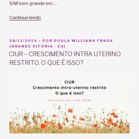
SIM bem grande em …
“VBAC!!!
Continue lendo
É
POSSÍVEL?”
PUBLICADO
26/11/2019
– POR
DOULA WILLIANA FRAGA
EM
(GRANDE VITÓRIA - ES)
CIUR – CRESCIMENTO INTRA UTERINO
RESTRITO. O QUE É ISSO?