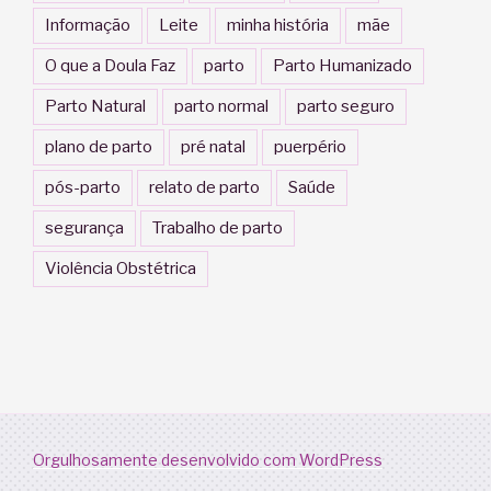
Informação
Leite
minha história
mãe
O que a Doula Faz
parto
Parto Humanizado
Parto Natural
parto normal
parto seguro
plano de parto
pré natal
puerpério
pós-parto
relato de parto
Saúde
segurança
Trabalho de parto
Violência Obstétrica
Orgulhosamente desenvolvido com WordPress