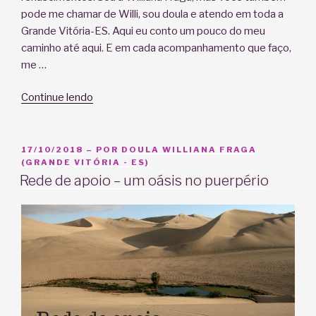
pode me chamar de Willi, sou doula e atendo em toda a
Grande Vitória-ES. Aqui eu conto um pouco do meu
caminho até aqui. E em cada acompanhamento que faço,
me …
“Doula
Continue lendo
de
verdade!!!”
PUBLICADO
17/10/2018
– POR
DOULA WILLIANA FRAGA
EM
(GRANDE VITÓRIA - ES)
Rede de apoio – um oásis no puerpério