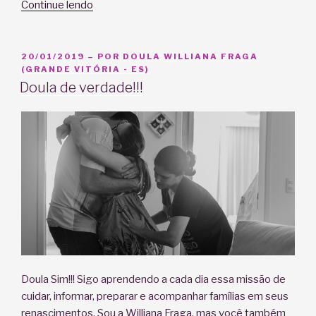
“Escalda
Continue lendo
pés
na
gestação”
PUBLICADO
20/01/2019
– POR
DOULA WILLIANA FRAGA
EM
(GRANDE VITÓRIA - ES)
Doula de verdade!!!
Doula Sim!!! Sigo aprendendo a cada dia essa missão de
cuidar, informar, preparar e acompanhar famílias em seus
renascimentos. Sou a Williana Fraga, mas você também