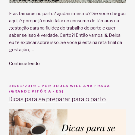
E as tâmaras no parto? ajudam mesmo?! Se você chegou
aqui, é porque já ouviu falar no consumo de tâmaras na
gestação para na fluidez do trabalho de parto e quer
saber se isso é verdade. Certo?! Então vamos lá. Deixa
eu te explicar sobre isso. Se você já está na reta final da
gestação, …
“E
Continue lendo
as
tâmaras
no
PUBLICADO
28/01/2019
– POR
DOULA WILLIANA FRAGA
EM
(GRANDE VITÓRIA - ES)
parto?
Dicas para se preparar para o parto
Ajudam
mesmo
no
trabalho
de