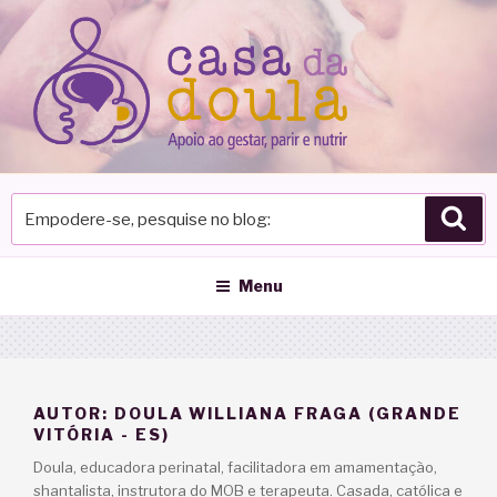
Pular
para
o
conteúdo
Empodere-
Pes
se,
pesquise
no
Menu
blog
AUTOR:
DOULA WILLIANA FRAGA (GRANDE
VITÓRIA - ES)
Doula, educadora perinatal, facilitadora em amamentação,
shantalista, instrutora do MOB e terapeuta. Casada, católica e