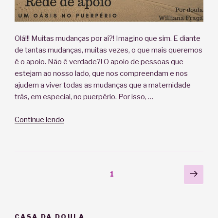
Olá!!! Muitas mudanças por aí?! Imagino que sim. E diante
de tantas mudanças, muitas vezes, o que mais queremos
é o apoio. Não é verdade?! O apoio de pessoas que
estejam ao nosso lado, que nos compreendam e nos
ajudem a viver todas as mudanças que a maternidade
trás, em especial, no puerpério. Por isso, …
“Rede
Continue lendo
de
apoio
–
um
Paginação
Próx
Página
1
oásis
pági
de
no
posts
puerpério”
CASA DA DOULA