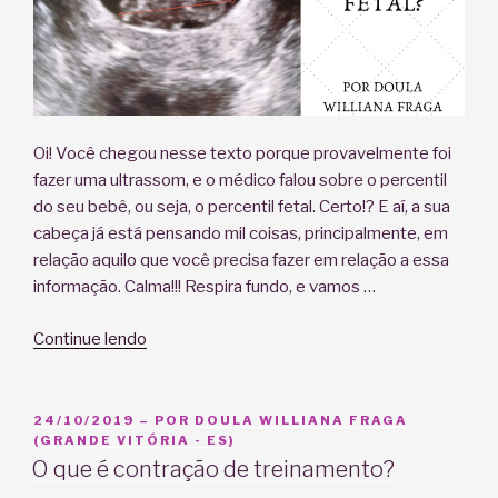
Oi! Você chegou nesse texto porque provavelmente foi
fazer uma ultrassom, e o médico falou sobre o percentil
do seu bebê, ou seja, o percentil fetal. Certo!? E aí, a sua
cabeça já está pensando mil coisas, principalmente, em
relação aquilo que você precisa fazer em relação a essa
informação. Calma!!! Respira fundo, e vamos …
“O
Continue lendo
que
é
percentil
PUBLICADO
24/10/2019
– POR
DOULA WILLIANA FRAGA
EM
(GRANDE VITÓRIA - ES)
fetal?”
O que é contração de treinamento?