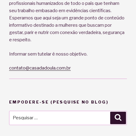
profissionais humanizados de todo o país que tenham
seu trabalho embasado em evidências científicas.
Esperamos que aqui seja um grande ponto de conteúdo
informativo destinado a mulheres que buscam por
gestar, parir e nutrir com conexão verdadeira, segurança
e respeito.
Informar sem tutelar é nosso objetivo.
contato@casadadoula.com.br
EMPODERE-SE (PESQUISE NO BLOG)
Pesquisar
Pesqu
por: