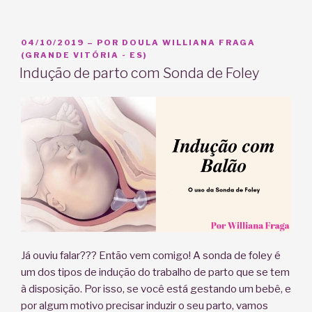
que
é
contração
PUBLICADO
04/10/2019
– POR
DOULA WILLIANA FRAGA
EM
(GRANDE VITÓRIA - ES)
de
Indução de parto com Sonda de Foley
treinamento?”
Já ouviu falar??? Então vem comigo! A sonda de foley é
um dos tipos de indução do trabalho de parto que se tem
à disposição. Por isso, se você está gestando um bebê, e
por algum motivo precisar induzir o seu parto, vamos