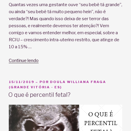
Quantas vezes uma gestante ouve “seu bebê tá grande”,
ou ainda “seu bebê tá muito pequeno hein”, não é
verdade?! Mas quando isso deixa de ser terror das
pessoas, e realmente devemos ter atenção?! Vem
comigo e vamos entender melhor, em especial, sobre a
RCIU – crescimento intra-uterino restrito, que atinge de
10 a 15% …
“CIUR
Continue lendo
–
CRESCIMENTO
INTRA
PUBLICADO
15/11/2019
– POR
DOULA WILLIANA FRAGA
EM
(GRANDE VITÓRIA - ES)
UTERINO
O que é percentil fetal?
RESTRITO.
O
QUE
É
ISSO?”