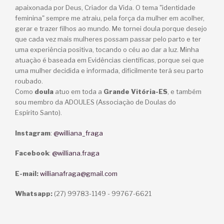
apaixonada por Deus, Criador da Vida. O tema "identidade
feminina" sempre me atraiu, pela força da mulher em acolher,
gerar e trazer filhos ao mundo. Me tornei doula porque desejo
que cada vez mais mulheres possam passar pelo parto e ter
uma experiência positiva, tocando o céu ao dar a luz. Minha
atuação é baseada em Evidências científicas, porque sei que
uma mulher decidida e informada, dificilmente terá seu parto
roubado.
Como
doula
atuo em toda a
Grande Vitória-ES
, e também
sou membro da ADOULES (Associação de Doulas do
Espírito Santo).
Instagram
:
@williana_fraga
Facebook
:
@williana.fraga
E-mail:
willianafraga@gmail.com
Whatsapp:
(27) 99783-1149 - 99767-6621