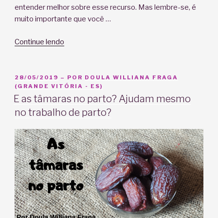
entender melhor sobre esse recurso. Mas lembre-se, é
muito importante que você …
“Indução
Continue lendo
de
parto
com
PUBLICADO
28/05/2019
– POR
DOULA WILLIANA FRAGA
EM
(GRANDE VITÓRIA - ES)
Sonda
E as tâmaras no parto? Ajudam mesmo
de
no trabalho de parto?
Foley”