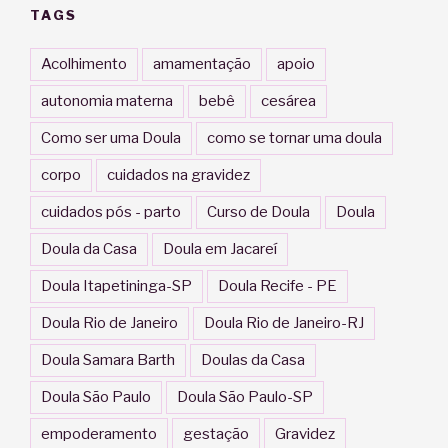
TAGS
Acolhimento
amamentação
apoio
autonomia materna
bebê
cesárea
Como ser uma Doula
como se tornar uma doula
corpo
cuidados na gravidez
cuidados pós - parto
Curso de Doula
Doula
Doula da Casa
Doula em Jacareí
Doula Itapetininga-SP
Doula Recife - PE
Doula Rio de Janeiro
Doula Rio de Janeiro-RJ
Doula Samara Barth
Doulas da Casa
Doula São Paulo
Doula São Paulo-SP
empoderamento
gestação
Gravidez