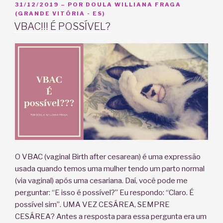
PUBLICADO
31/12/2019
– POR
DOULA WILLIANA FRAGA
EM
(GRANDE VITÓRIA - ES)
VBAC!!! É POSSÍVEL?
O VBAC (vaginal Birth after cesarean) é uma expressão
usada quando temos uma mulher tendo um parto normal
(via vaginal) após uma cesariana. Daí, você pode me
perguntar: “E isso é possível?” Eu respondo: “Claro. É
possível sim”. UMA VEZ CESÁREA, SEMPRE
CESÁREA? Antes a resposta para essa pergunta era um