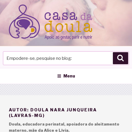
Pular
para
o
conteúdo
Empodere-
Pes
se,
pesquise
no
Menu
blog
AUTOR:
DOULA NARA JUNQUEIRA
(LAVRAS-MG)
Doula, educadora perinatal, apoiadora do aleitamento
materno, mãe da Alice e Lívia.