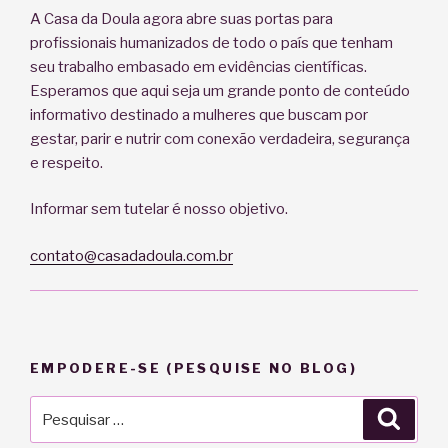
A Casa da Doula agora abre suas portas para
profissionais humanizados de todo o país que tenham
seu trabalho embasado em evidências científicas.
Esperamos que aqui seja um grande ponto de conteúdo
informativo destinado a mulheres que buscam por
gestar, parir e nutrir com conexão verdadeira, segurança
e respeito.
Informar sem tutelar é nosso objetivo.
contato@casadadoula.com.br
EMPODERE-SE (PESQUISE NO BLOG)
Pesquisar
Pesqu
por: