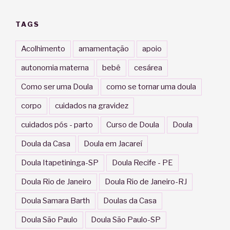
TAGS
Acolhimento
amamentação
apoio
autonomia materna
bebê
cesárea
Como ser uma Doula
como se tornar uma doula
corpo
cuidados na gravidez
cuidados pós - parto
Curso de Doula
Doula
Doula da Casa
Doula em Jacareí
Doula Itapetininga-SP
Doula Recife - PE
Doula Rio de Janeiro
Doula Rio de Janeiro-RJ
Doula Samara Barth
Doulas da Casa
Doula São Paulo
Doula São Paulo-SP