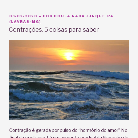
que
me
preparar
PUBLICADO
03/02/2020
– POR
DOULA NARA JUNQUEIRA
EM
(LAVRAS-MG)
para
Contrações: 5 coisas para saber
o
parto?”
Contração é gerada por pulso do “hormônio do amor” No
final da gestação, há um aumento gradual da liberação de