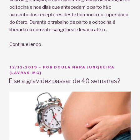
ocitocina e nos dias que antecedem o parto há o
aumento dos receptores deste hormônio no topo/fundo
do útero. Durante o trabalho de parto a ocitocina é
liberada na corrente sanguínea e levada até o …
“Contrações:
Continue lendo
5
coisas
para
PUBLICADO
12/12/2019
– POR
DOULA NARA JUNQUEIRA
EM
(LAVRAS-MG)
saber”
E se a gravidez passar de 40 semanas?