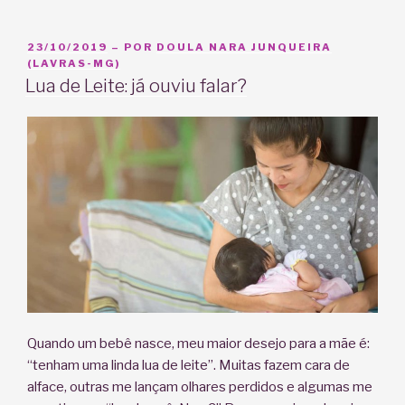
o
que
é
PUBLICADO
23/10/2019
– POR
DOULA NARA JUNQUEIRA
EM
(LAVRAS-MG)
e
Lua de Leite: já ouviu falar?
pra
que
serve?”
Quando um bebê nasce, meu maior desejo para a mãe é:
“tenham uma linda lua de leite”. Muitas fazem cara de
alface, outras me lançam olhares perdidos e algumas me