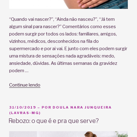
“Quando vai nascer?”, “Ainda não nasceu?”, “Já tem
algum sinal para nascer?” Comentários como esses
podem surgir por todos os lados: familiares, amigos,
vizinhos, médicos, desconhecidos na fila do
supermercado e por ai vai. E junto com eles podem surgir
uma mistura de sensações nada agradáveis: medo,
ansiedade, dúvidas. As últimas semanas da gravidez
podem …
“E
Continue lendo
se
a
gravidez
PUBLICADO
31/10/2019
– POR
DOULA NARA JUNQUEIRA
EM
(LAVRAS-MG)
passar
Rebozo: o que é e pra que serve?
de
40
semanas?”