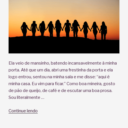
a
sexualidade?”
Ela veio de mansinho, batendo incansavelmente à minha
porta. Até que um dia, abri uma frestinha da porta e ela
logo entrou, sentou na minha sala e me disse: “aqui é
minha casa. Eu vim para ficar.” Como boa mineira, gosto
de pão de queijo, de café e de escutar uma boa prosa.
Sou literalmente …
“Não,
Continue lendo
a
doulagem