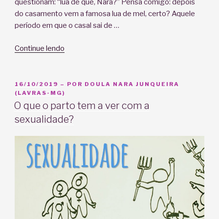
questionam: “lua de quê, Nara?” Pensa comigo: depois
do casamento vem a famosa lua de mel, certo? Aquele
período em que o casal sai de …
“Lua
Continue lendo
de
Leite:
já
PUBLICADO
16/10/2019
– POR
DOULA NARA JUNQUEIRA
EM
(LAVRAS-MG)
ouviu
O que o parto tem a ver com a
falar?”
sexualidade?