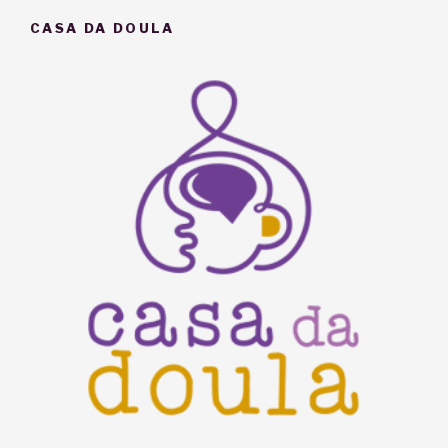
não
CASA DA DOULA
“chegou
chegando””