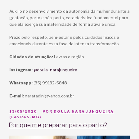
Auxilio no desenvolvimento da autonomia da mulher durante a
gestação, parto e pós-parto, característica fundamental para
que ela exerça sua maternidade de forma ativa e única.
Prezo pelo respeito, bem-estar e pelos cuidados físicos e
emocionais durante essa fase de intensa transformação.
Cidades de atuação:
Lavras e região
Instagram:
@doula_narajunqueira
Whatsapp:
(35) 99132-5848
E-mail:
naratadini@yahoo.com.br
PUBLICADO
13/05/2020
– POR
DOULA NARA JUNQUEIRA
EM
(LAVRAS-MG)
Por que me preparar para o parto?