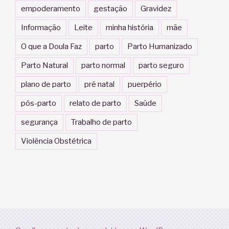
empoderamento
gestação
Gravidez
Informação
Leite
minha história
mãe
O que a Doula Faz
parto
Parto Humanizado
Parto Natural
parto normal
parto seguro
plano de parto
pré natal
puerpério
pós-parto
relato de parto
Saúde
segurança
Trabalho de parto
Violência Obstétrica