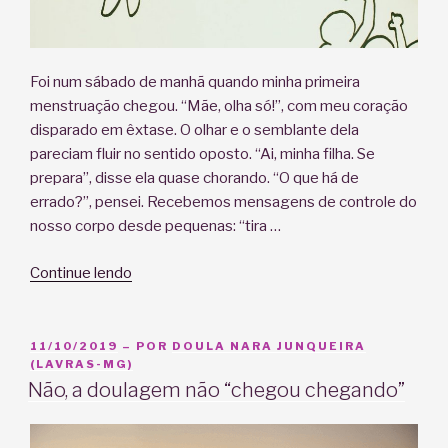
Foi num sábado de manhã quando minha primeira
menstruação chegou. “Mãe, olha só!”, com meu coração
disparado em êxtase. O olhar e o semblante dela
pareciam fluir no sentido oposto. “Ai, minha filha. Se
prepara”, disse ela quase chorando. “O que há de
errado?”, pensei. Recebemos mensagens de controle do
nosso corpo desde pequenas: “tira …
“O
Continue lendo
que
o
parto
PUBLICADO
11/10/2019
– POR
DOULA NARA JUNQUEIRA
EM
(LAVRAS-MG)
tem
Não, a doulagem não “chegou chegando”
a
ver
com