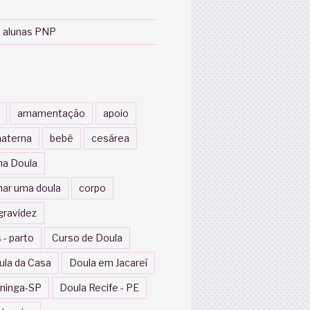
 alunas PNP
amamentação
apoio
aterna
bebê
cesárea
a Doula
nar uma doula
corpo
gravidez
 - parto
Curso de Doula
ula da Casa
Doula em Jacareí
ininga-SP
Doula Recife - PE