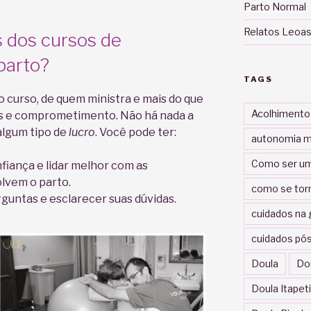
Parto Normal
Relatos Leoas
s dos cursos de
parto?
TAGS
 curso, de quem ministra e mais do que
Acolhimento
des e comprometimento. Não há nada a
algum tipo de
lucro
. Você pode ter:
autonomia m
Como ser um
fiança e lidar melhor com as
lvem o parto.
como se tor
guntas e esclarecer suas dúvidas.
cuidados na 
cuidados pós
Doula
Do
Doula Itapet