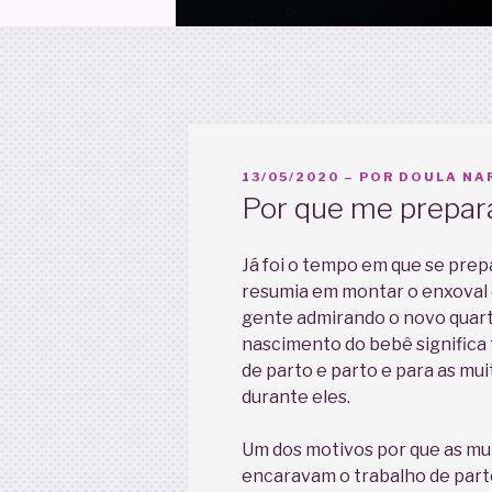
PUBLICADO
13/05/2020
– POR
DOULA NAR
EM
Por que me prepara
Já foi o tempo em que se pre
resumia em montar o enxoval 
gente admirando o novo quarti
nascimento do bebê significa
de parto e parto e para as mu
durante eles.
Um dos motivos por que as mu
encaravam o trabalho de par