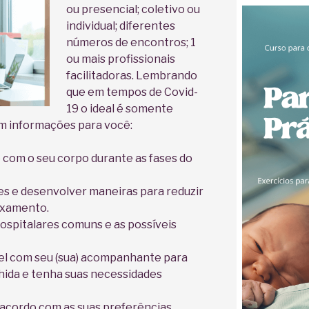
ou presencial; coletivo ou
individual; diferentes
números de encontros; 1
ou mais profissionais
facilitadoras. Lembrando
que em tempos de Covid-
19 o ideal é somente
am informações para você:
com o seu corpo durante as fases do
s e desenvolver maneiras para reduzir
axamento.
spitalares comuns e as possíveis
el com seu (sua) acompanhante para
lhida e tenha suas necessidades
 acordo com as suas preferências.