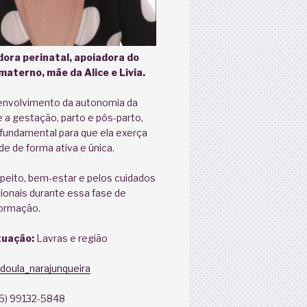
dora perinatal, apoiadora do
aterno, mãe da Alice e Lívia.
senvolvimento da autonomia da
 a gestação, parto e pós-parto,
 fundamental para que ela exerça
e de forma ativa e única.
peito, bem-estar e pelos cuidados
ionais durante essa fase de
formação.
tuação:
Lavras e região
doula_narajunqueira
35) 99132-5848