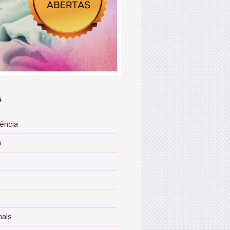
S
iência
o
nais