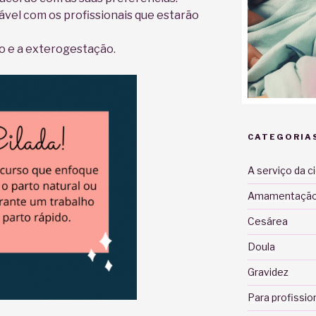
vel com os profissionais que estarão
e a exterogestação.
CATEGORIA
A serviço da c
Amamentaçã
Cesárea
Doula
Gravidez
Para profissio