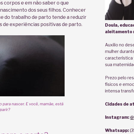
s corpos e em não saber o que
 nascimento dos seus filhos. Conhecer
e do trabalho de parto tende a reduzir
de experiências positivas de parto.
Doula, educa
aleitamento m
Auxilio no de
mulher durante
característica
sua maternidad
Prezo pelo res
físicos e emoc
intensa trans
 para nascer. E você, mamãe, está
Cidades de a
parir?
Instagram:
@
Whatsapp:
(