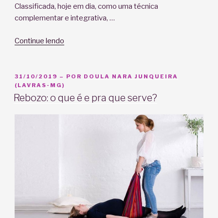
Classificada, hoje em dia, como uma técnica
complementar e integrativa, …
“Meditação
Continue lendo
na
gravidez:
descubra
PUBLICADO
31/10/2019
– POR
DOULA NARA JUNQUEIRA
EM
(LAVRAS-MG)
os
Rebozo: o que é e pra que serve?
benefícios
que
a
prática
oferece”