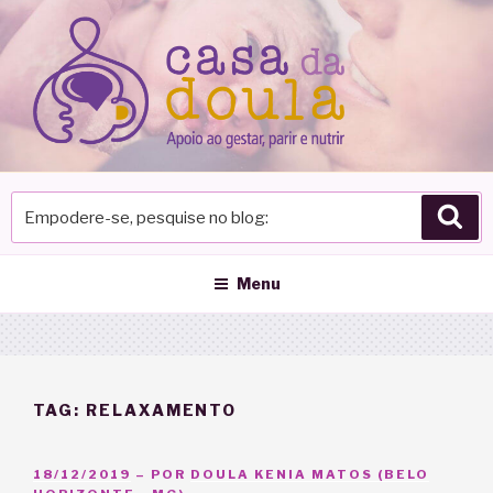
Pular
para
o
conteúdo
Empodere-
Pes
se,
pesquise
no
Menu
blog
TAG:
RELAXAMENTO
PUBLICADO
18/12/2019
– POR
DOULA KENIA MATOS (BELO