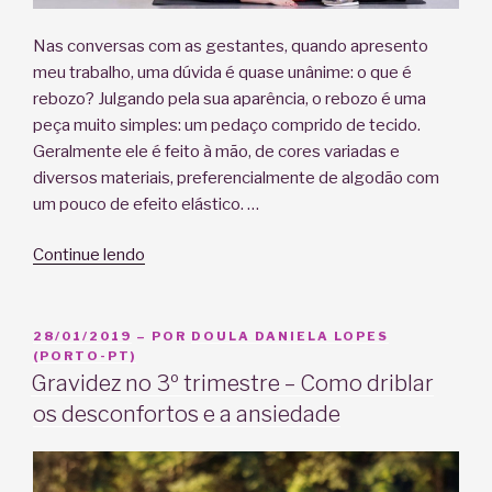
Nas conversas com as gestantes, quando apresento
meu trabalho, uma dúvida é quase unânime: o que é
rebozo? Julgando pela sua aparência, o rebozo é uma
peça muito simples: um pedaço comprido de tecido.
Geralmente ele é feito à mão, de cores variadas e
diversos materiais, preferencialmente de algodão com
um pouco de efeito elástico. …
“Rebozo:
Continue lendo
o
que
é
PUBLICADO
28/01/2019
– POR
DOULA DANIELA LOPES
EM
(PORTO-PT)
e
Gravidez no 3º trimestre – Como driblar
pra
os desconfortos e a ansiedade
que
serve?”