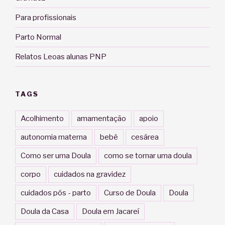
Para profissionais
Parto Normal
Relatos Leoas alunas PNP
TAGS
Acolhimento
amamentação
apoio
autonomia materna
bebê
cesárea
Como ser uma Doula
como se tornar uma doula
corpo
cuidados na gravidez
cuidados pós - parto
Curso de Doula
Doula
Doula da Casa
Doula em Jacareí