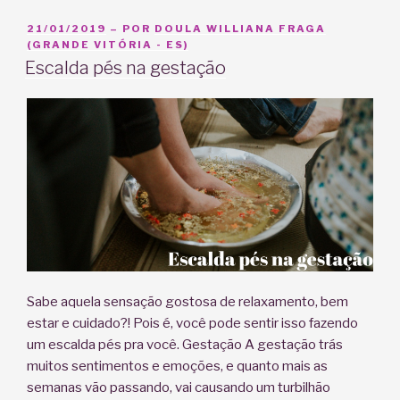
3º
trimestre
PUBLICADO
21/01/2019
– POR
DOULA WILLIANA FRAGA
EM
(GRANDE VITÓRIA - ES)
–
Escalda pés na gestação
Como
driblar
os
desconfortos
e
a
ansiedade”
Sabe aquela sensação gostosa de relaxamento, bem
estar e cuidado?! Pois é, você pode sentir isso fazendo
um escalda pés pra você. Gestação A gestação trás
muitos sentimentos e emoções, e quanto mais as
semanas vão passando, vai causando um turbilhão