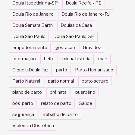
Doula Itapetininga-SP
Doula Recife - PE
Doula Rio de Janeiro
Doula Rio de Janeiro-RJ
Doula Samara Barth
Doulas da Casa
Doula São Paulo
Doula São Paulo-SP
empoderamento
gestação
Gravidez
Informação
Leite
minha história
mãe
O que a Doula Faz
parto
Parto Humanizado
Parto Natural
parto normal
parto seguro
plano de parto
pré natal
puerpério
pós-parto
relato de parto
Saúde
segurança
Trabalho de parto
Violência Obstétrica