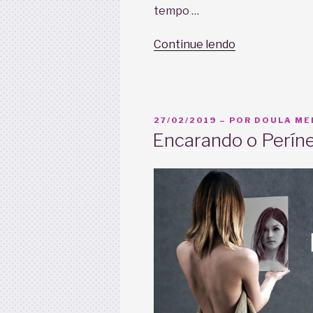
tempo …
“Livre
Continue lendo
demanda:
Vale
a
pena?”
PUBLICADO
27/02/2019
– POR
DOULA MEL
EM
Encarando o Perín