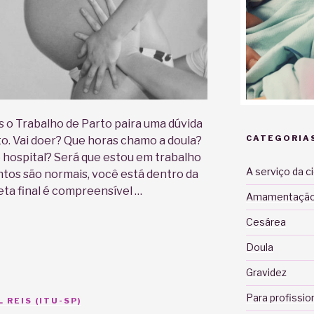
 o Trabalho de Parto paira uma dúvida
CATEGORIA
. Vai doer? Que horas chamo a doula?
 hospital? Será que estou em trabalho
A serviço da c
tos são normais, você está dentro da
eta final é compreensível …
Amamentaçã
Cesárea
Doula
Gravidez
Para profissio
 REIS (ITU-SP)