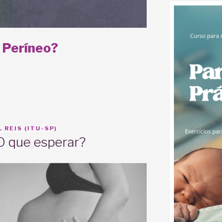
 Períneo?
 REIS (ITU-SP)
 O que esperar?