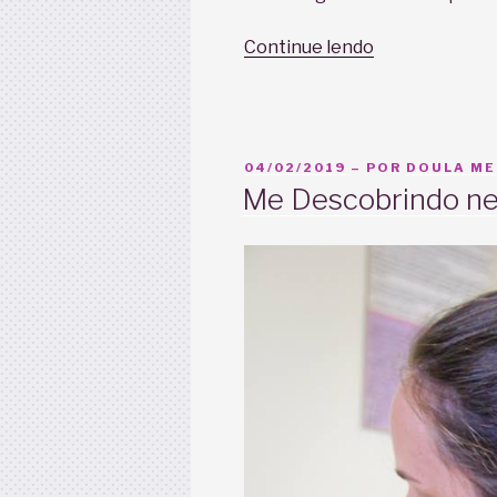
“Amamentaçã
Continue lendo
pintura
nua
e
crua!”
PUBLICADO
04/02/2019
– POR
DOULA MEL
EM
Me Descobrindo n