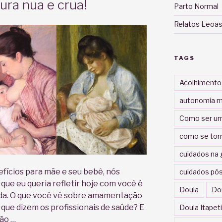
ra nua e crua!
Parto Normal
Relatos Leoas
TAGS
Acolhimento
autonomia m
Como ser um
como se tor
cuidados na 
fícios para mãe e seu bebê, nós
cuidados pós
que eu queria refletir hoje com você é
Doula
Do
a. O que você vê sobre amamentação
 que dizem os profissionais de saúde? E
Doula Itapet
ão …