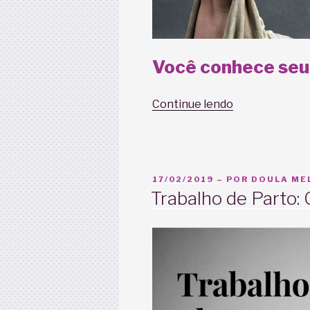
Você conhece seu
“Encarando
Continue lendo
o
Períneo”
PUBLICADO
17/02/2019
– POR
DOULA MEL
EM
Trabalho de Parto: