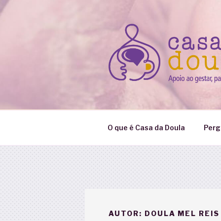
Pular
para
o
conteúdo
O que é Casa da Doula
Perg
AUTOR:
DOULA MEL REIS 