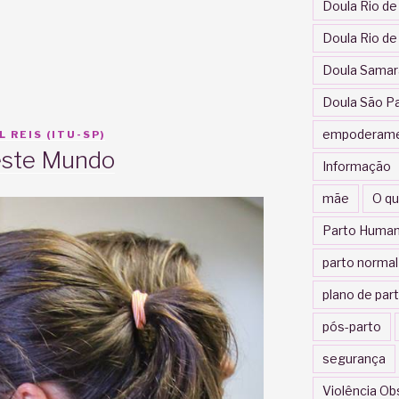
Doula Rio de
o
Doula Rio de
Doula Samar
Doula São P
empoderam
 REIS (ITU-SP)
este Mundo
Informação
mãe
O qu
Parto Human
parto normal
plano de par
pós-parto
segurança
Violência Ob