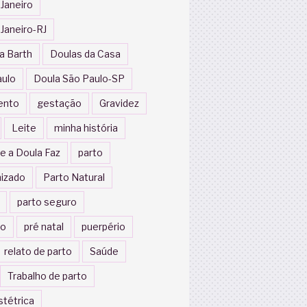
 Janeiro
 Janeiro-RJ
a Barth
Doulas da Casa
aulo
Doula São Paulo-SP
ento
gestação
Gravidez
Leite
minha história
e a Doula Faz
parto
izado
Parto Natural
parto seguro
to
pré natal
puerpério
relato de parto
Saúde
Trabalho de parto
stétrica