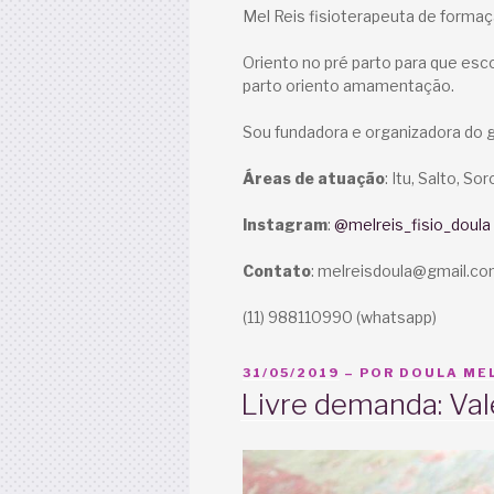
Mel Reis fisioterapeuta de forma
Oriento no pré parto para que esc
parto oriento amamentação.
Sou fundadora e organizadora do 
Áreas de atuação
: Itu, Salto, So
Instagram
:
@melreis_fisio_doula
Contato
: melreisdoula@gmail.c
(11) 988110990 (whatsapp)
PUBLICADO
31/05/2019
– POR
DOULA MEL
EM
Livre demanda: Val