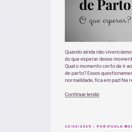
Quando ainda não vivenciamos
do que esperar desse momento
Qual o momento certo de ir ao
de parto? Esses questionamen
normalidade, fica em paz! Na r
“Trabalho
Continue lendo
de
Parto:
O
que
PUBLICADO
12/02/2019
– POR
DOULA MEL
esperar?”
EM