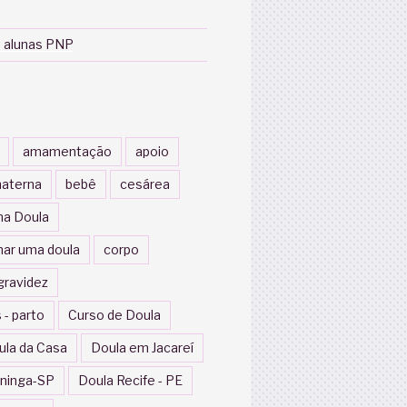
 alunas PNP
amamentação
apoio
aterna
bebê
cesárea
a Doula
nar uma doula
corpo
gravidez
 - parto
Curso de Doula
ula da Casa
Doula em Jacareí
ininga-SP
Doula Recife - PE