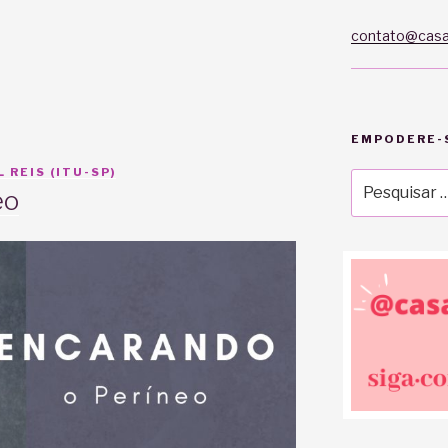
contato@casa
EMPODERE-S
 REIS (ITU-SP)
Pesquisar
eo
por: