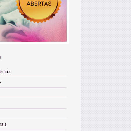
S
iência
o
nais