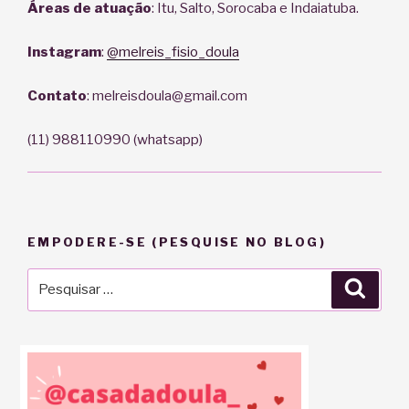
Áreas de atuação
: Itu, Salto, Sorocaba e Indaiatuba.
Instagram
:
@melreis_fisio_doula
Contato
: melreisdoula@gmail.com
(11) 988110990 (whatsapp)
EMPODERE-SE (PESQUISE NO BLOG)
Pesquisar
Pesqu
por: