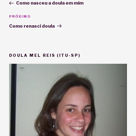
anterior
Como nasceu a doula em mim
Post
Próximo
PRÓXIMO
post
Como renasci doula
DOULA MEL REIS (ITU-SP)