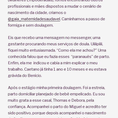
(Mulheres Empoderadas), fomos encontrando outros
profissionais e mães dispostos a mudar o cenário de
nascimento da cidade, criamos o
@gaia_maternidadesaudavel
. Caminhamos a passo de
formiga e sem doulagem.
Eis que recebo uma mensagem no messenger, uma
gestante procurando meus serviços de doula. Uiiiipiiii,
fiquei muito entusiasmada. “Como ela me achou?” Uma
conhecida falou que eu fazia esses “paranauês” de parto.
Enfim, ela me indicou e cabia a mim explicar o meu
trabalho. Caetano já tinha 1 ano e 10 meses e eu estava
grávida do Benício.
Após o estágio minha primeira doulagem. Foi a estreia,
parto domiciliar planejado de bebê empelicado. Eu sou
muito grata a esse casal, Thomas e Debora, pela
confiança. Acompanhei o parto do Miguel e acredito ter
sido positivo, porque depois acompanhei o nascimento