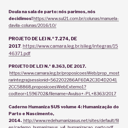
Doula na sala de parto: nós parimos, nós
decidimos!
https://www.sul21.com.br/colunas/manuela-
davila-colunas/2016/10/
PROJETO DE LEI N.º 7.274, DE
2017
.
https://www.camara.leg.br/sileg/integras/15
46371.pdf
PROJETO DE LEI N.º 8.363, DE 2017.
https://www.camara.leg.br/proposicoesWeb/prop_most
rarintegra;jsessionid=562202286AF6DA2C3D4D2041
2CC58868.proposicoesWebExterno1?
codteor=1596702&filename=Avulso+-PL+8363/2017
Caderno Humaniza SUS volume 4: Humanização do
Parto e Nascimento,
2014.
http://www.redehumanizasus.net/sites/default/fil
es/caderno_humanizasus_v4_humanizacao_parto.pdf