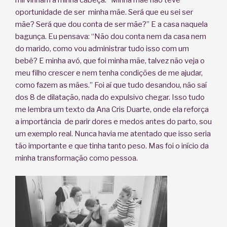
mil vinham a minha cabeça: “Minha mãe não teve
oportunidade de ser minha mãe. Será que eu sei ser
mãe? Será que dou conta de ser mãe?” E a casa naquela
bagunça. Eu pensava: “Não dou conta nem da casa nem
do marido, como vou administrar tudo isso com um
bebê? E minha avó, que foi minha mãe, talvez não veja o
meu filho crescer e nem tenha condições de me ajudar,
como fazem as mães.” Foi aí que tudo desandou, não saí
dos 8 de dilatação, nada do expulsivo chegar. Isso tudo
me lembra um texto da Ana Cris Duarte, onde ela reforça
a importância de parir dores e medos antes do parto, sou
um exemplo real. Nunca havia me atentado que isso seria
tão importante e que tinha tanto peso. Mas foi o início da
minha transformação como pessoa.