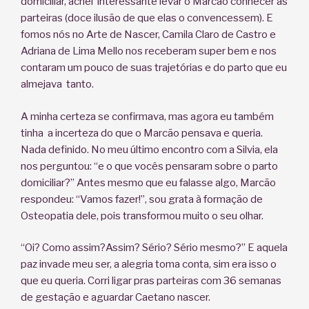
domiciliar, achei interessante levar o Marcão conhecer as
parteiras (doce ilusão de que elas o convencessem). E
fomos nós no Arte de Nascer, Camila Claro de Castro e
Adriana de Lima Mello nos receberam super bem e nos
contaram um pouco de suas trajetórias e do parto que eu
almejava tanto.
A minha certeza se confirmava, mas agora eu também
tinha a incerteza do que o Marcão pensava e queria.
Nada definido. No meu último encontro com a Silvia, ela
nos perguntou: “e o que vocês pensaram sobre o parto
domiciliar?” Antes mesmo que eu falasse algo, Marcão
respondeu: “Vamos fazer!”, sou grata à formação de
Osteopatia dele, pois transformou muito o seu olhar.
“Oi? Como assim?Assim? Sério? Sério mesmo?” E aquela
paz invade meu ser, a alegria toma conta, sim era isso o
que eu queria. Corri ligar pras parteiras com 36 semanas
de gestação e aguardar Caetano nascer.