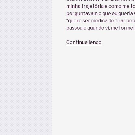
minha trajetória e como me t
perguntavam o que eu queria s
“quero ser médica de tirar beb
passou e quando vi, me formei
“Um
Continue lendo
novo
caminho,
o
meu
renascer!”