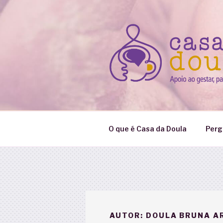
Pular
para
o
conteúdo
O que é Casa da Doula
Perg
AUTOR:
DOULA BRUNA AR