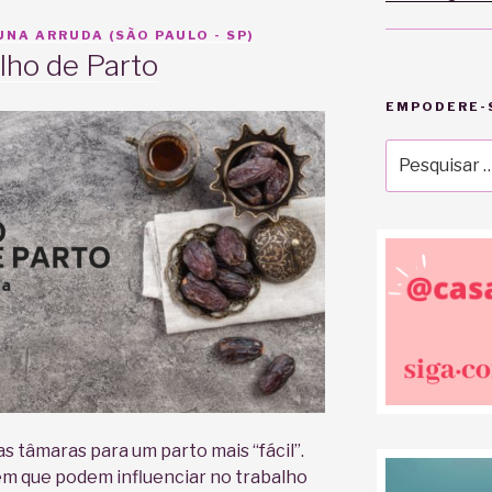
NA ARRUDA (SÃO PAULO - SP)
lho de Parto
EMPODERE-S
Pesquisar
por:
as tâmaras para um parto mais “fácil”.
têm que podem influenciar no trabalho