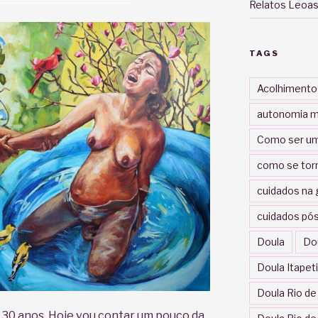
Relatos Leoas
TAGS
Acolhimento
autonomia m
Como ser um
como se tor
cuidados na 
cuidados pós
Doula
Do
Doula Itapet
Doula Rio de
 30 anos. Hoje vou contar um pouco da