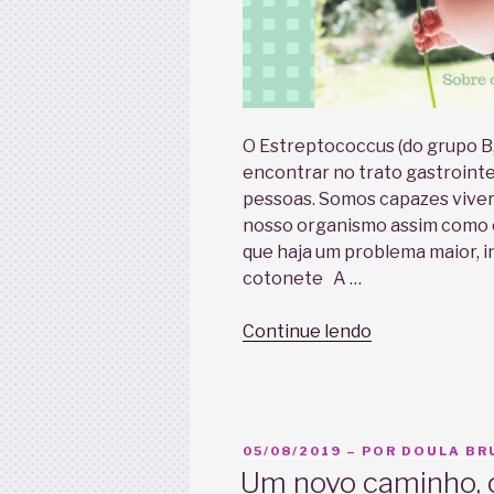
O Estreptococcus (do grupo B
encontrar no trato gastrointe
pessoas. Somos capazes viver
nosso organismo assim como c
que haja um problema maior,
cotonete A …
“O
Continue lendo
Estreptococc
e
o
Parto
PUBLICADO
05/08/2019
– POR
DOULA BRU
Normal.”
EM
Um novo caminho, 