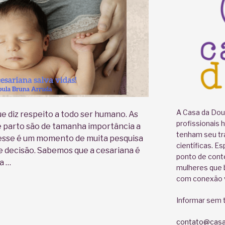
A Casa da Doul
 diz respeito a todo ser humano. As
profissionais 
e parto são de tamanha importância a
tenham seu tr
 esse é um momento de muita pesquisa
científicas. E
e decisão. Sabemos que a cesariana é
ponto de cont
a …
mulheres que b
com conexão v
Informar sem t
contato@casa