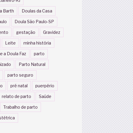
 Janeiro-RJ
a Barth
Doulas da Casa
aulo
Doula São Paulo-SP
ento
gestação
Gravidez
Leite
minha história
e a Doula Faz
parto
izado
Parto Natural
parto seguro
to
pré natal
puerpério
relato de parto
Saúde
Trabalho de parto
stétrica