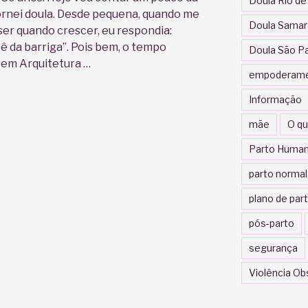
Doula Rio de
ornei doula. Desde pequena, quando me
Doula Samar
er quando crescer, eu respondia:
ê da barriga”. Pois bem, o tempo
Doula São P
 em Arquitetura …
empoderam
Informação
mãe
O qu
Parto Human
parto normal
plano de par
pós-parto
segurança
Violência Ob