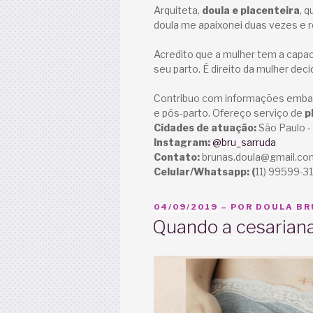
Arquiteta,
doula e placenteira
, 
doula me apaixonei duas vezes e 
Acredito que a mulher tem a capaci
seu parto. É direito da mulher decid
Contribuo com informações embasa
e pós-parto. Ofereço serviço de
p
Cidades de atuação:
São Paulo -
Instagram:
@bru_sarruda
Contato:
brunas.doula@gmail.co
Celular/Whatsapp: (
11) 99599-3
PUBLICADO
04/09/2019
– POR
DOULA BRU
EM
Quando a cesariana