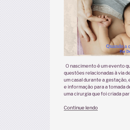
O nascimento é um evento que
questões relacionadas à via d
um casal durante a gestação,
e informação para a tomada d
uma cirurgia que foi criada par
“Quando
Continue lendo
a
cesariana
salva