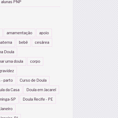
 alunas PNP
amamentação
apoio
aterna
bebê
cesárea
a Doula
nar uma doula
corpo
gravidez
 - parto
Curso de Doula
ula da Casa
Doula em Jacareí
ininga-SP
Doula Recife - PE
 Janeiro