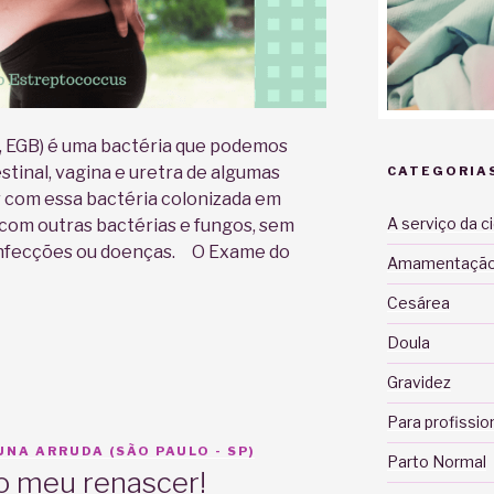
, EGB) é uma bactéria que podemos
stinal, vagina e uretra de algumas
CATEGORIA
 com essa bactéria colonizada em
A serviço da c
om outras bactérias e fungos, sem
 infecções ou doenças. O Exame do
Amamentaçã
Cesárea
Doula
us
Gravidez
Para profissio
NA ARRUDA (SÃO PAULO - SP)
Parto Normal
o meu renascer!