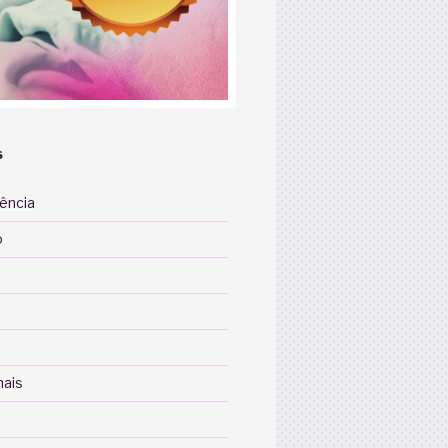
S
iência
o
nais