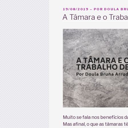
vidas!”
PUBLICADO
19/08/2019
– POR
DOULA BRU
EM
A Tâmara e o Traba
Muito se fala nos benefícios d
Mas afinal, o que as tâmaras 