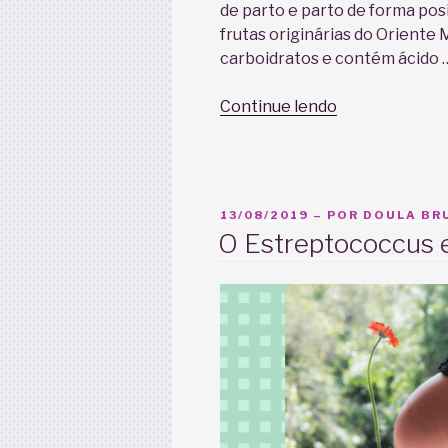
de parto e parto de forma po
frutas originárias do Oriente 
carboidratos e contém ácido 
“A
Continue lendo
Tâmara
e
o
Trabalho
PUBLICADO
13/08/2019
– POR
DOULA BRU
de
EM
O Estreptococcus e
Parto”