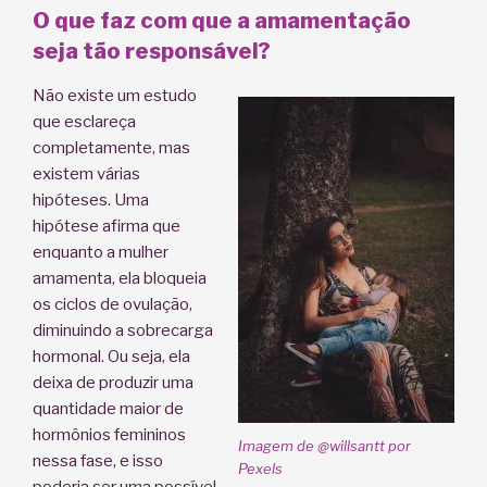
O que faz com que a amamentação
seja tão responsável?
Não existe um estudo
que esclareça
completamente, mas
existem várias
hipóteses. Uma
hipótese afirma que
enquanto a mulher
amamenta, ela bloqueia
os ciclos de ovulação,
diminuindo a sobrecarga
hormonal. Ou seja, ela
deixa de produzir uma
quantidade maior de
hormônios femininos
Imagem de @willsantt por
nessa fase, e isso
Pexels