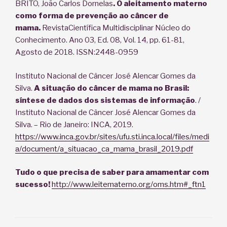
BRITO, João Carlos Dornelas
. O aleitamento materno
como forma de prevenção ao câncer de
mama.
RevistaCientífica Multidisciplinar Núcleo do
Conhecimento. Ano 03, Ed. 08, Vol. 14, pp. 61-81,
Agosto de 2018. ISSN:2448-0959
Instituto Nacional de Câncer José Alencar Gomes da
Silva.
A situação do câncer de mama no Brasil:
síntese de dados dos sistemas de informação
. /
Instituto Nacional de Câncer José Alencar Gomes da
Silva. – Rio de Janeiro: INCA, 2019.
https://www.inca.gov.br/sites/ufu.sti.inca.local/files/medi
a/document/a_situacao_ca_mama_brasil_2019.pdf
Tudo o que precisa de saber para amamentar com
sucesso!
http://www.leitematerno.org/oms.htm#_ftn1