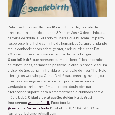
Relações Públicas,
Doula
e
Mãe
do Eduardo, nascido de
parto natural quando eu tinha 39 anos. Aos 40 decidi iniciar a
carreira de doula, auxiliando mulheres que buscam um parto
respeitoso. E trilhei o caminho da humanização, aprofundando
meus conhecimentos sobre gestar, parir, nutrir e criar. Em
2017 certifiquei-me como instrutora da metodologia
GentleBirth®
, que apresentou-me os benefícios da prática
de mindfulness, afirmações positivas, e auto-hipnose, e foi um
divisor de águas na minha vida e na criação do meu filho. Hoje
ofereço os workshops GentleBirth® para casais grávidos, ou
que desejam engravidar, e buscam preparar-se para a
gestação e parto. Também atuo como doula pós-parto,
oferecendo suporte para a amamentação e cuidados com a
mãe e bebê.
Cidade de atuação:
Belém, Pará, Brasil
Instagram:
@doula.fe__liz
Facebook:
@FernandaPachecoDoula
Contato:
(91) 98145-6999 ou
fernanda_belem@hotmail.com