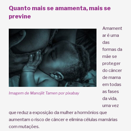
Quanto mais se amamenta, mais se
previne
Amament
ar é uma
das
formas da
mãe se
proteger
do câncer
de mama
em todas
as fases
Imagem de Manojiit Tamen por pixabay
da vida,
uma vez
que reduz a exposição da mulher a hormônios que
aumentam o risco de câncer e elimina células mamárias
com mutações.