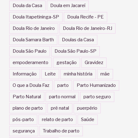
Doula da Casa
Doula em Jacareí
Doula Itapetininga-SP
Doula Recife - PE
Doula Rio de Janeiro
Doula Rio de Janeiro-RJ
Doula Samara Barth
Doulas da Casa
Doula São Paulo
Doula São Paulo-SP
empoderamento
gestação
Gravidez
Informação
Leite
minha história
mãe
O que a Doula Faz
parto
Parto Humanizado
Parto Natural
parto normal
parto seguro
plano de parto
pré natal
puerpério
pós-parto
relato de parto
Saúde
segurança
Trabalho de parto