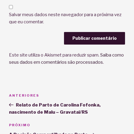
Salvar meus dados neste navegador para a próxima vez
que eu comentar.
Este site utiliza o Akismet para reduzir spam.
Saiba como
seus dados em comentários são processados
.
Navegação
Post
ANTERIORES
de
anterior
Relato de Parto de Carolina Fofonka,
Post
nascimento de Malu – Gravataí/RS
Próximo
PRÓXIMO
post