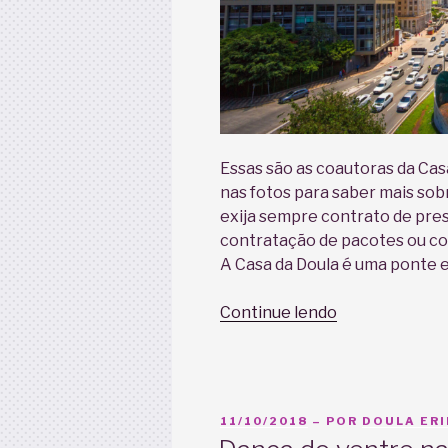
Essas são as coautoras da Casa
nas fotos para saber mais sobr
exija sempre contrato de pres
contratação de pacotes ou co
A Casa da Doula é uma ponte e
“Doula
Continue lendo
em
São
Paulo”
PUBLICADO
11/10/2018
– POR
DOULA ERI
EM