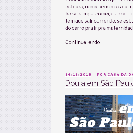
estoura, numa cena mais ou me
bolsa rompe, começa jorrar ri
tem que sair correndo, se es
do carro pra ir pra maternidad
“A
Continue lendo
famosa
bolsa
rota
–
PUBLICADO
16/11/2018
– POR
CASA DA 
quando
EM
Doula em São Paul
a
bolsa
estoura.”