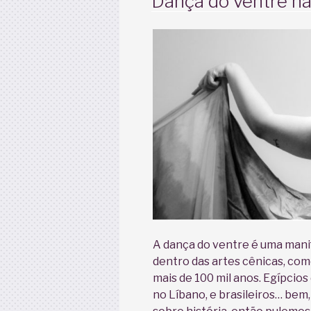
Dança do ventre n
A dança do ventre é uma manif
dentro das artes cênicas, com
mais de 100 mil anos. Egípcios
no Líbano, e brasileiros… bem,