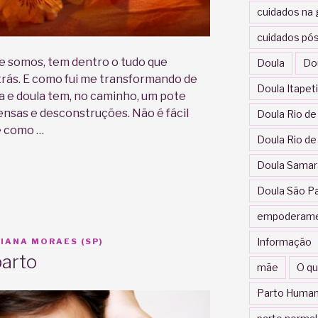
cuidados na 
cuidados pós
e somos, tem dentro o tudo que
Doula
Do
atrás. E como fui me transformando de
Doula Itapet
ga e doula tem, no caminho, um pote
ensas e desconstruções. Não é fácil
Doula Rio de
é como …
Doula Rio de
Doula Samar
Doula São P
empoderam
Informação
IANA MORAES (SP)
parto
mãe
O qu
Parto Human