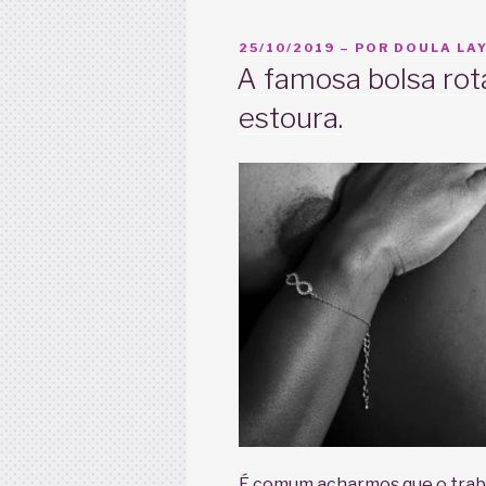
PUBLICADO
25/10/2019
– POR
DOULA LAY
EM
A famosa bolsa rot
estoura.
É comum acharmos que o trabal