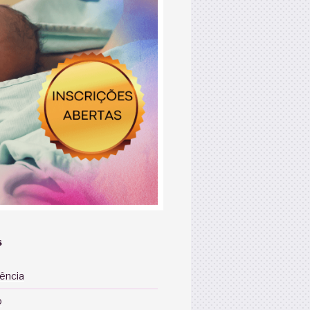
S
iência
o