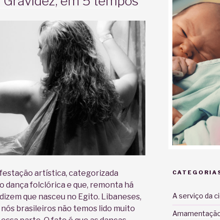
a Gravidez, em 5 tempos
estação artística, categorizada
CATEGORIA
o dança folclórica e que, remonta há
A serviço da c
 dizem que nasceu no Egito. Libaneses,
 nós brasileiros não temos lido muito
Amamentaçã