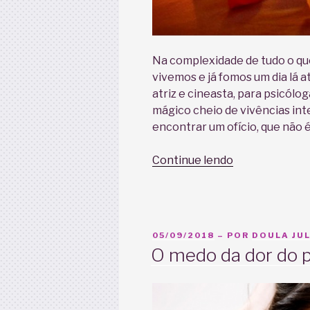
Na complexidade de tudo o qu
vivemos e já fomos um dia lá 
atriz e cineasta, para psicólo
mágico cheio de vivências int
encontrar um ofício, que não 
“Doulagem
Continue lendo
e
Encontro”
PUBLICADO
05/09/2018
– POR
DOULA JUL
EM
O medo da dor do 