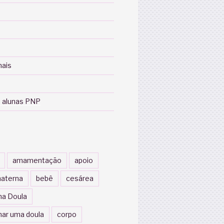
nais
 alunas PNP
amamentação
apoio
aterna
bebê
cesárea
a Doula
nar uma doula
corpo