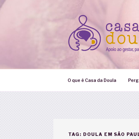
Pular
para
o
conteúdo
O que é Casa da Doula
Perg
TAG:
DOULA EM SÃO PAU