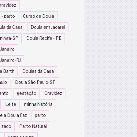
gravidez
 - parto
Curso de Doula
ula da Casa
Doula em Jacareí
ininga-SP
Doula Recife - PE
 Janeiro
 Janeiro-RJ
a Barth
Doulas da Casa
aulo
Doula São Paulo-SP
ento
gestação
Gravidez
Leite
minha história
e a Doula Faz
parto
izado
Parto Natural