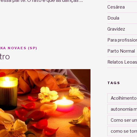
essa parte. O fato é que as danças …
Cesárea
Doula
Gravidez
Para profissio
KA NOVAES (SP)
Parto Normal
tro
Relatos Leoas
TAGS
Acolhimento
autonomia m
Como ser um
como se tor