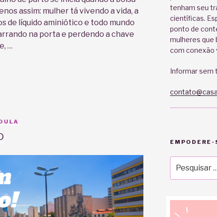
tenham seu tr
nos assim: mulher tá vivendo a vida, a
científicas. E
os de líquido aminiótico e todo mundo
ponto de cont
barrando na porta e perdendo a chave
mulheres que b
e, …
com conexão v
Informar sem t
contato@casa
DOULA
o
EMPODERE-S
Pesquisar
por: