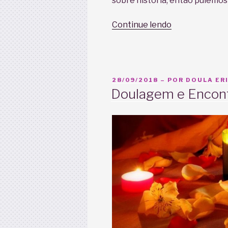
sobre história, então pulemos 
“Dança
Continue lendo
do
ventre
na
Gravidez,
PUBLICADO
28/09/2018
– POR
DOULA ERI
em
EM
Doulagem e Encon
5
tempos”