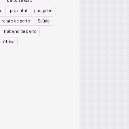
parto seguro
to
pré natal
puerpério
relato de parto
Saúde
Trabalho de parto
stétrica