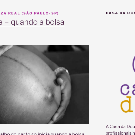
CASA DA DO
ZA REAL (SÃO PAULO-SP)
a – quando a bolsa
A Casa da Doul
profissionais 
ho de parto se inicia quando a bolsa