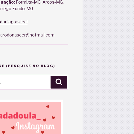
tuação:
Formiga-MG, Arcos-MG,
orrego Fundo-MG
doulagrasileal
arodonascer@hotmail.com
E (PESQUISE NO BLOG)
Pesquisar