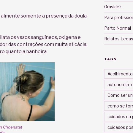
Gravidez
ralmente somente a presença da doula
Para profissio
Parto Normal
dilata os vasos sanguíneos, oxigena e
Relatos Leoas
a dor das contrações com muita eficácia.
iro quanto a banheira.
TAGS
Acolhimento
autonomia m
Como ser um
como se tor
cuidados na 
cuidados pós
en Choenstat
fia