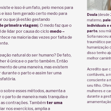
xiste e isso é um fato, pelo menos para
s e isso tem gerado certo medo para
Doula
(desde 
r ou que já estão gestando
materno,
pale
e primeira viagem
). O medo faz que o
individuais e
parto
, sou mã
l de lidar por causa do ciclo
medo –
Sofia nasceu a
ntece na maioria das vezes por falta de
traumático pas
ente.
humanização d
disso tenho aj
eação natural do ser humano? De fato,
melhor caminh
her é única e o parto também. Então
omento de uma maneira, mas existem
Acredito que 
r durante o parto e assim ter uma
confiáveis, a 
sfatória.
consciente a 
seu filho. Ofe
o sobre esses métodos, aumenta a
mulheres e ca
durante a gest
 o parto de maneira mais tranquila e
amamentação
e as contrações. Também
t
er uma
iar nos exercícios, amplia a