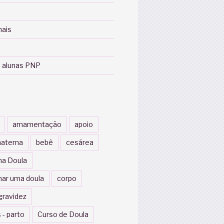
nais
 alunas PNP
amamentação
apoio
aterna
bebê
cesárea
a Doula
nar uma doula
corpo
gravidez
 - parto
Curso de Doula