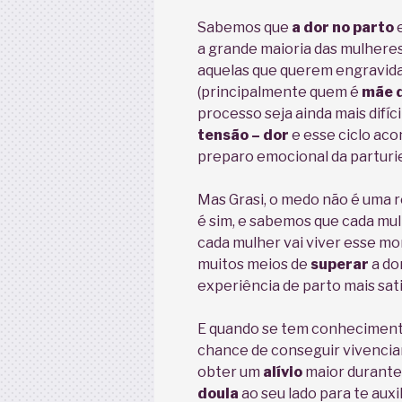
Sabemos que
a dor no parto
e
a grande maioria das mulhere
aquelas que querem engravida
(principalmente quem é
mãe d
processo seja ainda mais difíci
tensão – dor
e esse ciclo aco
preparo emocional da parturi
Mas Grasi, o medo não é uma r
é sim, e sabemos que cada mul
cada mulher vai viver esse m
muitos meios de
superar
a do
experiência de parto mais sati
E quando se tem conheciment
chance de conseguir vivenciar
obter um
alívio
maior durant
doula
ao seu lado para te auxil