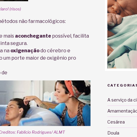
aro! (risos)
métodos não farmacológicos:
te mais
aconchegante
possível, facilita
sinta segura.
lia na
oxigenação
do cérebro e
um porte maior de oxigênio pro
 de
CATEGORIA
A serviço da c
Amamentaçã
Cesárea
Creditos: Fablício Rodrigues/ ALMT
Doula