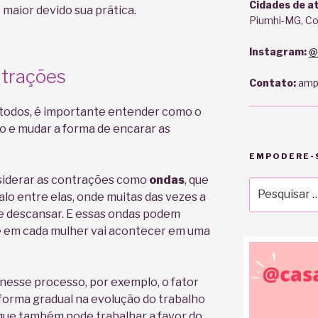
Cidades de a
 maior devido sua prática.
Piumhi-MG, C
Instagram:
@
trações
Contato:
amp
todos, é importante entender como o
o e mudar a forma de encarar as
EMPODERE-S
iderar as contrações como
ondas
, que
Pesquisar
lo entre elas, onde muitas das vezes a
por:
 e descansar. E essas ondas podem
e em cada mulher vai acontecer em uma
 nesse processo, por exemplo, o fator
forma gradual na evolução do trabalho
que também pode trabalhar a favor do