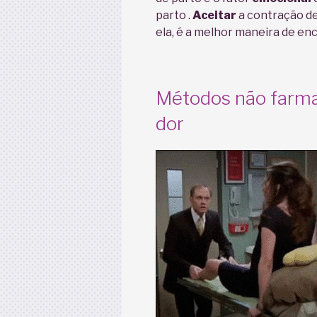
parto .
Aceitar
a contração d
ela, é a melhor maneira de enc
Métodos não farmac
dor