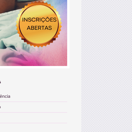
S
iência
o