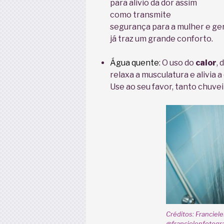
para alivio da dor assim
como transmite
segurança para a mulher e ge
já traz um grande conforto.
Água quente
: O uso do
calor
, 
relaxa a musculatura e alivia 
Use ao seu favor, tanto chuve
Créditos: Franciel
@francielenfotogra