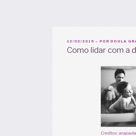
PUBLICADO
12/02/2019
– POR
DOULA GRA
EM
Como lidar com a d
Creditos: anapaula