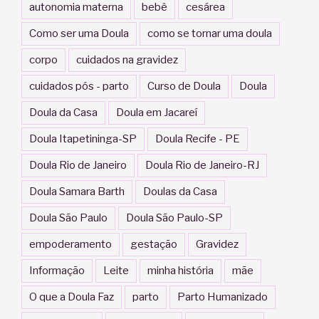
autonomia materna
bebê
cesárea
Como ser uma Doula
como se tornar uma doula
corpo
cuidados na gravidez
cuidados pós - parto
Curso de Doula
Doula
Doula da Casa
Doula em Jacareí
Doula Itapetininga-SP
Doula Recife - PE
Doula Rio de Janeiro
Doula Rio de Janeiro-RJ
Doula Samara Barth
Doulas da Casa
Doula São Paulo
Doula São Paulo-SP
empoderamento
gestação
Gravidez
Informação
Leite
minha história
mãe
O que a Doula Faz
parto
Parto Humanizado