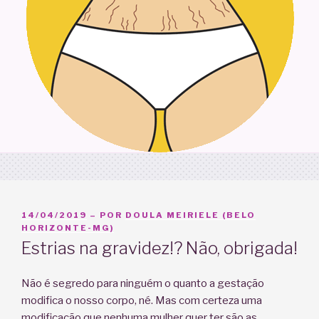
PUBLICADO
14/04/2019
– POR
DOULA MEIRIELE (BELO
EM
HORIZONTE-MG)
Estrias na gravidez!? Não, obrigada!
Não é segredo para ninguém o quanto a gestação
modifica o nosso corpo, né. Mas com certeza uma
modificação que nenhuma mulher quer ter são as