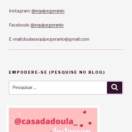
Instagram:
@equipegeranio
Facebook:
@equipegeranio
E-mail:doulasequipegeranio@gmail.com
EMPODERE-SE (PESQUISE NO BLOG)
Pesquisar
Pesqu
por: