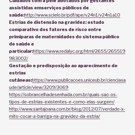
Cuidados com a pele adotados por gestantes
assistidas emserviços públicos de
saúde:
http://www.scielo.br/pdf/ape/v24n1/v24n1a10
Estrias de distensão na gravidez: estudo
comparativo dos fatores de risco entre
primíparas de maternidades do sistema
público
de saúde e
particular:
https://www.redalyc.org/html/2655/265519
983002/
Gestação e predisposição ao
aparecimento de
estrias
cutâneas:
https://www.publicacoes.uniceub.br/cienciasa
ude/article/view/3209/3069
https://sobrancelhadesenhada.com.br/quais-sao-os-
tipos-de-estrias-existentes-e-como-elas-surgem/
http://www.santajoana.com.br/blog/2012/07/verdade-x-
mito-cocar-a-barriga-na-gravidez-da-estria/