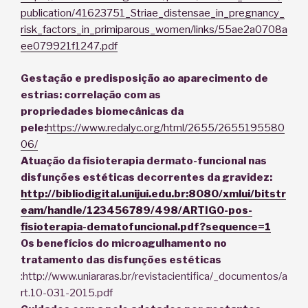
publication/41623751_Striae_distensae_in_pregnancy_
risk_factors_in_primiparous_women/links/55ae2a0708a
ee079921f1247.pdf
Gestação e predisposição ao aparecimento
de
estrias: correlação com as
propriedades biomecânicas da
pele:
https://www.redalyc.org/html/2655/2655195580
06/
Atuação da fisioterapia dermato-funcional nas
disfunções estéticas decorrentes da gravidez:
http://bibliodigital.unijui.edu.br:8080/xmlui/bitstr
eam/handle/123456789/498/ARTIGO-pos-
fisioterapia-dematofuncional.pdf?sequence=1
Os benefícios do microagulhamento no
tratamento das disfunções estéticas
:http://www.uniararas.br/revistacientifica/_documentos/a
rt.10-031-2015.pdf