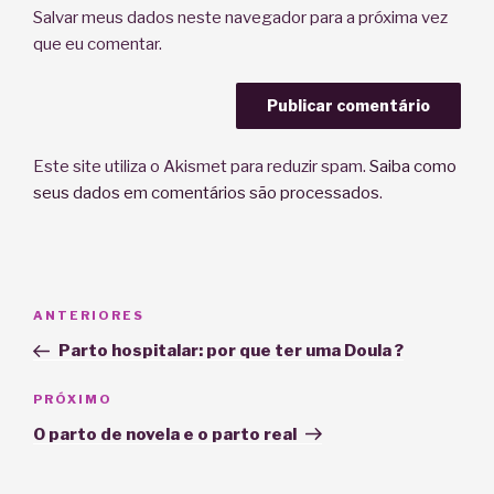
Salvar meus dados neste navegador para a próxima vez
que eu comentar.
Este site utiliza o Akismet para reduzir spam.
Saiba como
seus dados em comentários são processados
.
Navegação
Post
ANTERIORES
de
anterior
Parto hospitalar: por que ter uma Doula ?
Post
Próximo
PRÓXIMO
post
O parto de novela e o parto real