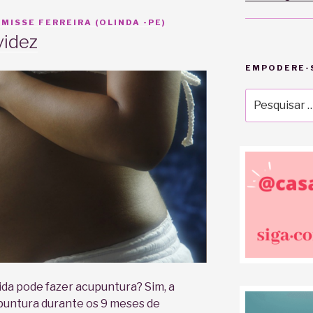
MISSE FERREIRA (OLINDA -PE)
videz
EMPODERE-S
Pesquisar
por:
da pode fazer acupuntura? Sim, a
upuntura durante os 9 meses de