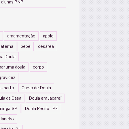
 alunas PNP
amamentação
apoio
aterna
bebê
cesárea
a Doula
nar uma doula
corpo
gravidez
 - parto
Curso de Doula
ula da Casa
Doula em Jacareí
ininga-SP
Doula Recife - PE
 Janeiro