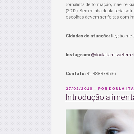
Jornalista de formação, mãe, reiki
(2012). Sem minha doula teria sof
escolhas devem ser feitas com in
Cidades de atuação:
Região metr
Instagram:
@doulaitamisseferrei
Contato:
81-988878536
PUBLICADO
27/02/2019
– POR
DOULA ITA
EM
Introdução alimenta