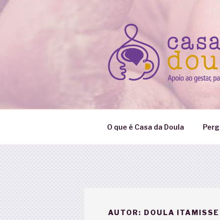
Pular
para
o
conteúdo
O que é Casa da Doula
Perg
AUTOR:
DOULA ITAMISSE 