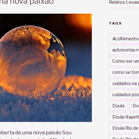
ma nova paixão
Relatos Leoas
TAGS
Acolhimento
autonomia m
Como ser um
como se tor
cuidados na 
cuidados pós
Doula
Do
Doula Itapet
Doula Rio de
oberta de uma nova paixão Sou