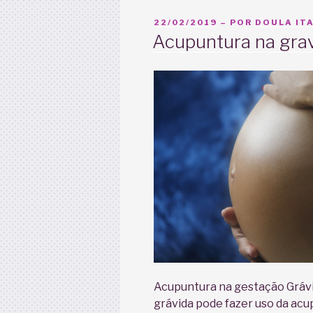
sucesso”
PUBLICADO
22/02/2019
– POR
DOULA ITA
EM
Acupuntura na gra
Acupuntura na gestação Grávi
grávida pode fazer uso da ac