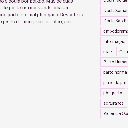
Doula Rio de
ão e doula por paixão. Mãe de duas
as de parto normal sendo uma em
Doula Samar
ndo parto normal planejado. Descobri a
Doula São P
o parto do meu primeiro filho, em …
empoderam
Informação
mãe
O qu
Parto Human
parto normal
plano de par
pós-parto
segurança
Violência Ob