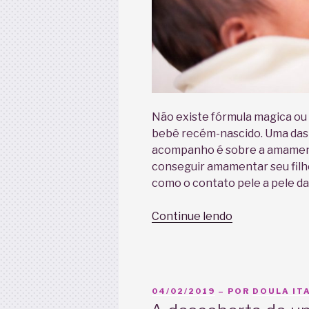
Não existe fórmula magica ou 
bebê recém-nascido. Uma das 
acompanho é sobre a amament
conseguir amamentar seu filh
como o contato pele a pele d
“Como
Continue lendo
ter
sucesso
na
amamentação
PUBLICADO
04/02/2019
– POR
DOULA ITA
EM