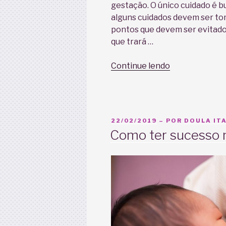
gestação. O único cuidado é bu
alguns cuidados devem ser to
pontos que devem ser evitados
que trará …
“Acupuntura
Continue lendo
na
gravidez”
PUBLICADO
22/02/2019
– POR
DOULA ITA
EM
Como ter sucesso