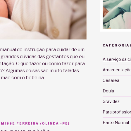
CATEGORIA
manual de instrução para cuidar de um
grandes dúvidas das gestantes que eu
A serviço da c
ação. O que fazer ou como fazer para
Amamentaçã
o? Algumas coisas são muito faladas
a mãe com o bebê na …
Cesárea
Doula
Gravidez
Para profissio
”
Parto Normal
MISSE FERREIRA (OLINDA -PE)