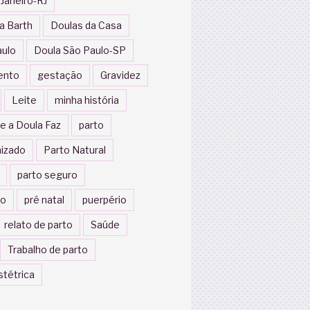
 Janeiro-RJ
a Barth
Doulas da Casa
aulo
Doula São Paulo-SP
ento
gestação
Gravidez
Leite
minha história
e a Doula Faz
parto
izado
Parto Natural
parto seguro
to
pré natal
puerpério
relato de parto
Saúde
Trabalho de parto
stétrica