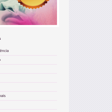
S
iência
o
nais