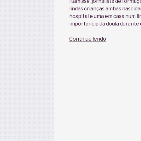
Itamisse, jornalista de formaç
lindas crianças ambas nascid
hospital e uma em casa num li
importância da doula durante 
“A
Continue lendo
descoberta
de
uma
nova
paixão”