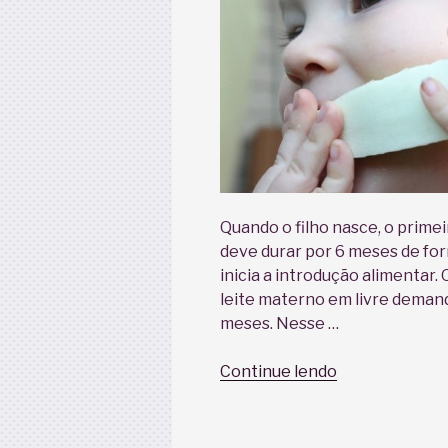
Quando o filho nasce, o primei
deve durar por 6 meses de for
inicia a introdução alimentar. 
leite materno em livre demanda
meses. Nesse …
“Introdução
Continue lendo
alimentar
infantil
de