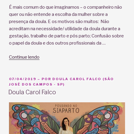
É mais comum do que imaginamos – o companheiro não
quer ou não entende a escolha da mulher sobre a
presença da doula. E os motivos são muitos: Não
acreditam na necessidade/ utilidade da doula durante a
gestação, trabalho de parto e pós parto; Confusão sobre
o papel da doula e dos outros profissionais da …
“Meu
Continue lendo
marido
não
quer
PUBLICADO
07/04/2019
– POR
DOULA CAROL FALCO (SÃO
EM
JOSÉ DOS CAMPOS - SP)
doula”
Doula Carol Falco