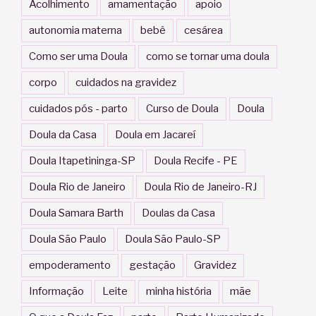
Acolhimento
amamentação
apoio
autonomia materna
bebê
cesárea
Como ser uma Doula
como se tornar uma doula
corpo
cuidados na gravidez
cuidados pós - parto
Curso de Doula
Doula
Doula da Casa
Doula em Jacareí
Doula Itapetininga-SP
Doula Recife - PE
Doula Rio de Janeiro
Doula Rio de Janeiro-RJ
Doula Samara Barth
Doulas da Casa
Doula São Paulo
Doula São Paulo-SP
empoderamento
gestação
Gravidez
Informação
Leite
minha história
mãe