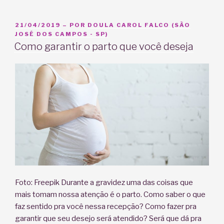
–
Gestação,
PUBLICADO
21/04/2019
– POR
DOULA CAROL FALCO (SÃO
EM
JOSÉ DOS CAMPOS - SP)
Parto,
Como garantir o parto que você deseja
Relacionamento
e
Paternidade”
Foto: Freepik Durante a gravidez uma das coisas que
mais tomam nossa atenção é o parto. Como saber o que
faz sentido pra você nessa recepção? Como fazer pra
garantir que seu desejo será atendido? Será que dá pra