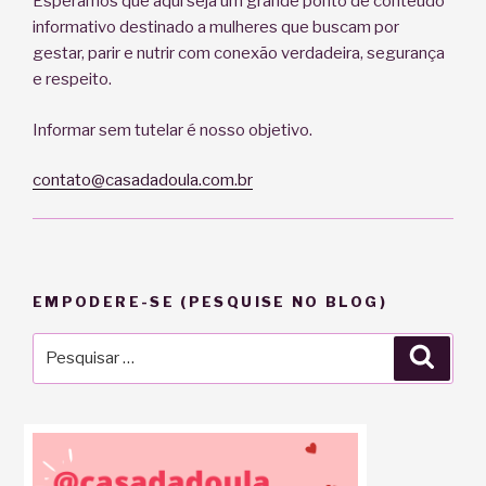
Esperamos que aqui seja um grande ponto de conteúdo
informativo destinado a mulheres que buscam por
gestar, parir e nutrir com conexão verdadeira, segurança
e respeito.
Informar sem tutelar é nosso objetivo.
contato@casadadoula.com.br
EMPODERE-SE (PESQUISE NO BLOG)
Pesquisar
Pesqu
por: