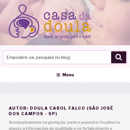
Pular
para
o
conteúdo
Empodere-
Pes
se,
pesquise
no
Menu
blog
AUTOR:
DOULA CAROL FALCO (SÃO JOSÉ
DOS CAMPOS - SP)
Acompanhamento na gestação, parto e puerpério focados no
acesso a informações de qualidade e no fortalecimento e