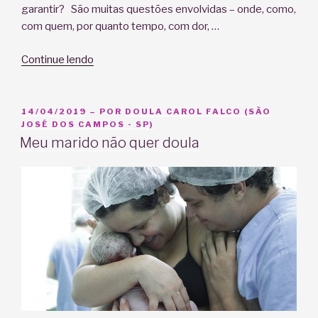
garantir? São muitas questões envolvidas – onde, como,
com quem, por quanto tempo, com dor, …
“Como
Continue lendo
garantir
o
parto
PUBLICADO
14/04/2019
– POR
DOULA CAROL FALCO (SÃO
EM
JOSÉ DOS CAMPOS - SP)
que
Meu marido não quer doula
você
deseja”