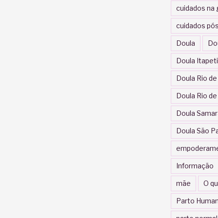
cuidados na 
cuidados pós
Doula
Do
Doula Itapet
Doula Rio de
Doula Rio de
Doula Samar
Doula São P
empoderam
Informação
mãe
O qu
Parto Human