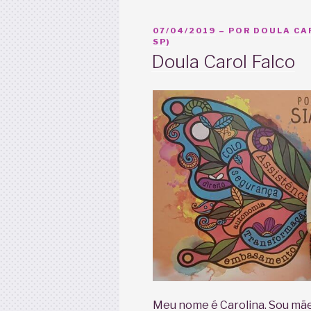
PUBLICADO
07/04/2019
– POR
DOULA CAR
EM
SP)
Doula Carol Falco
Meu nome é Carolina. Sou mãe 