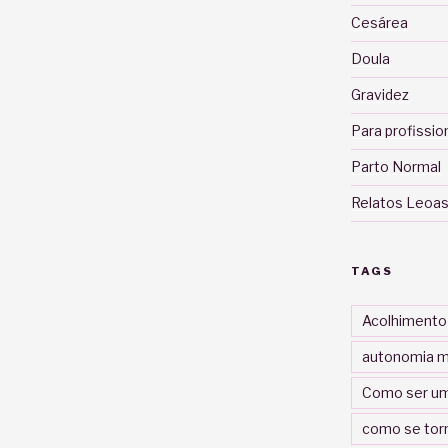
Cesárea
Doula
Gravidez
Para profissio
Parto Normal
Relatos Leoas
TAGS
Acolhimento
autonomia m
Como ser um
como se tor