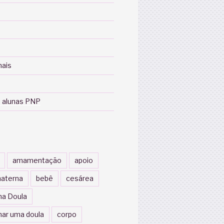
nais
 alunas PNP
amamentação
apoio
aterna
bebê
cesárea
a Doula
nar uma doula
corpo