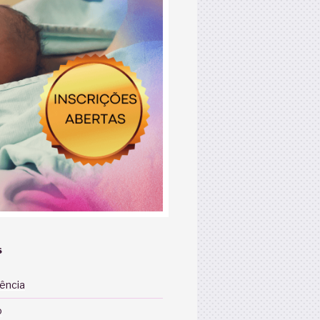
S
iência
o