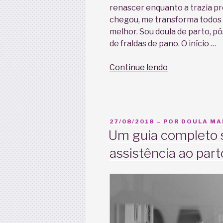
renascer enquanto a trazia 
chegou, me transforma todos 
melhor. Sou doula de parto, pó
de fraldas de pano. O início …
“Doula
Continue lendo
Carol
Falco”
PUBLICADO
27/08/2018
– POR
DOULA MAR
EM
Um guia completo s
assistência ao part