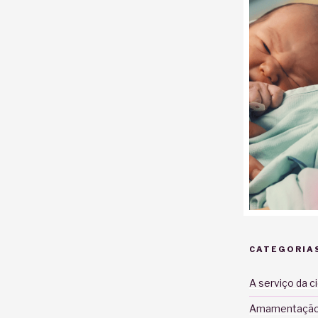
CATEGORIA
A serviço da c
Amamentaçã