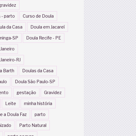
gravidez
 - parto
Curso de Doula
ula da Casa
Doula em Jacareí
ininga-SP
Doula Recife - PE
 Janeiro
 Janeiro-RJ
a Barth
Doulas da Casa
aulo
Doula São Paulo-SP
ento
gestação
Gravidez
Leite
minha história
e a Doula Faz
parto
izado
Parto Natural