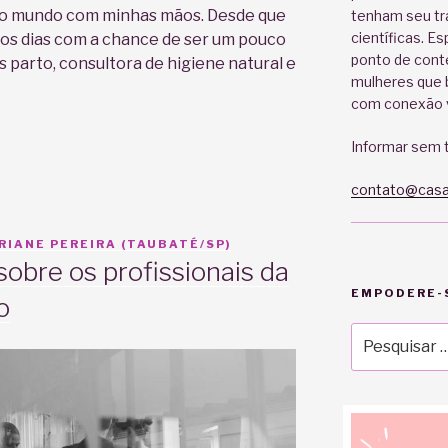
pro mundo com minhas mãos. Desde que
tenham seu tr
científicas. E
os dias com a chance de ser um pouco
ponto de cont
s parto, consultora de higiene natural e
mulheres que b
com conexão v
Informar sem t
contato@casa
IANE PEREIRA (TAUBATÉ/SP)
obre os profissionais da
EMPODERE-S
o
Pesquisar
por: