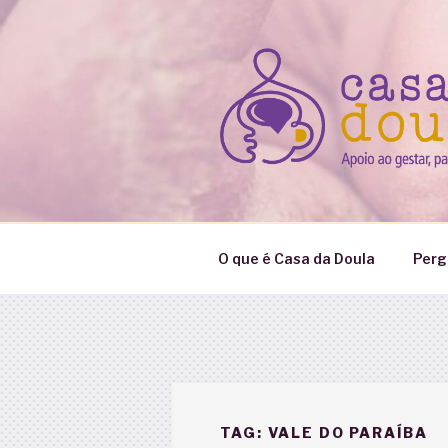
Pular
para
o
conteúdo
O que é Casa da Doula
Perg
TAG:
VALE DO PARAÍBA