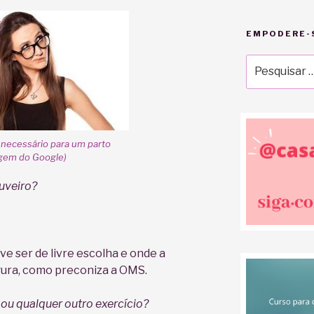
EMPODERE-S
Pesquisar
por:
é necessário para um parto
gem do Google)
huveiro?
ve ser de livre escolha e onde a
gura, como preconiza a OMS.
s ou qualquer outro exercício?