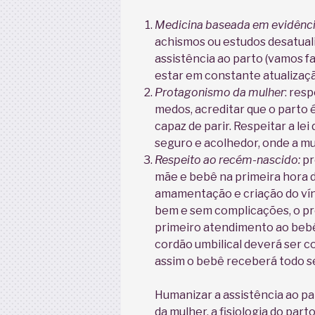
Medicina baseada em evidênci
achismos ou estudos desatuali
assistência ao parto (vamos fa
estar em constante atualizaç
Protagonismo da mulher
: res
medos, acreditar que o parto é
capaz de parir. Respeitar a l
seguro e acolhedor, onde a mu
Respeito ao recém-nascido:
pr
mãe e bebê na primeira hora de
amamentação e criação do vín
bem e sem complicações, o pro
primeiro atendimento ao bebê
cordão umbilical deverá ser c
assim o bebê receberá todo s
Humanizar a assistência ao pa
da mulher, a fisiologia do part