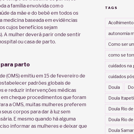
da a família envolvida com o
TAGS
aúde da mãe e do bebê em todos os
 medicina baseada em evidências
Acolhimento
s cujos benefícios sejam
autonomia m
. A mulher deverá parir onde sentir
hospital ou casa de parto.
Como ser um
como se tor
 para parto
cuidados na 
de (OMS) emitiu em 15 de fevereiro de
cuidados pós
 estabelecer padrões globais de
Doula
Do
s e reduzir intervenções médicas
u em cheque procedimentos que foram
Doula Itapet
Para a OMS, muitas mulheres preferem
Doula Rio de
seus corpos para dar à luz sem
sária. E mesmo quando há alguma
Doula Rio de
ciso informar as mulheres e deixar que
Doula Samar