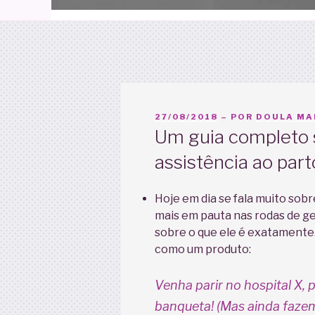
PUBLICADO
27/08/2018
– POR
DOULA MAR
EM
Um guia completo s
assistência ao part
Hoje em dia se fala muito sob
mais em pauta nas rodas de ge
sobre o que ele é exatamente.
como um produto:
Venha parir no hospital X, 
banqueta! (Mas ainda faze