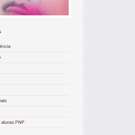
S
iência
o
nais
 alunas PNP