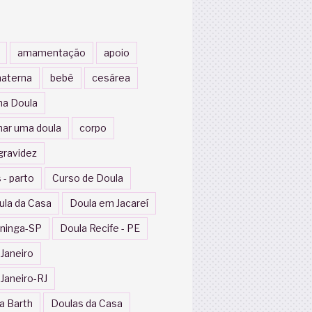
amamentação
apoio
aterna
bebê
cesárea
a Doula
nar uma doula
corpo
gravidez
 - parto
Curso de Doula
ula da Casa
Doula em Jacareí
ininga-SP
Doula Recife - PE
 Janeiro
 Janeiro-RJ
a Barth
Doulas da Casa