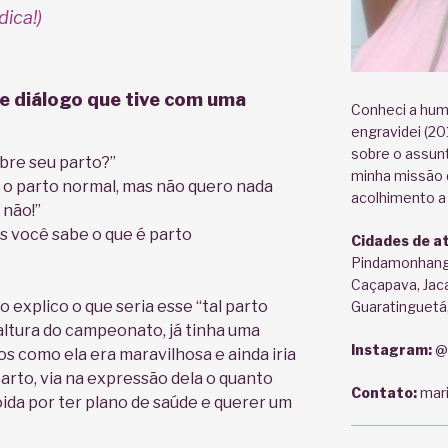
dica!)
te diálogo que tive com uma
Conheci a hum
engravidei (20
sobre o assunt
sobre seu parto?”
minha missão d
 o parto normal, mas não quero nada
acolhimento a
 não!”
s você sabe o que é parto
Cidades de a
Pindamonhang
Caçapava, Jac
 explico o que seria esse “tal parto
Guaratinguetá,
altura do campeonato, já tinha uma
Instagram:
@
os como ela era maravilhosa e ainda iria
arto, via na expressão dela o quanto
Contato:
mari
ida por ter plano de saúde e querer um