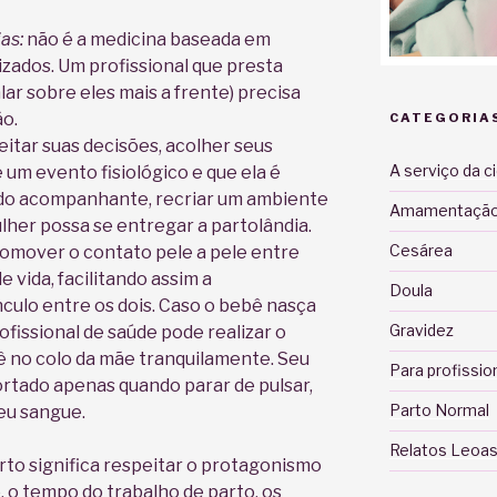
as:
não é a medicina baseada em
zados. Um profissional que presta
lar sobre eles mais a frente) precisa
ão.
CATEGORIA
peitar suas decisões, acolher seus
A serviço da c
 um evento fisiológico e que ela é
ei do acompanhante, recriar um ambiente
Amamentaçã
lher possa se entregar a partolândia.
Cesárea
omover o contato pele a pele entre
 vida, facilitando assim a
Doula
culo entre os dois. Caso o bebê nasça
Gravidez
fissional de saúde pode realizar o
 no colo da mãe tranquilamente. Seu
Para profissio
ortado apenas quando parar de pulsar,
Parto Normal
eu sangue.
Relatos Leoas
rto significa respeitar o protagonismo
o, o tempo do trabalho de parto, os