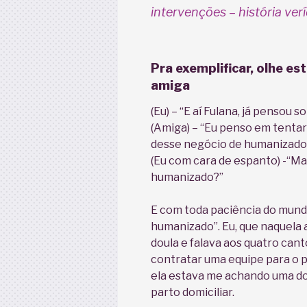
intervenções – história verí
Pra exemplificar, olhe es
amiga
(Eu) – “E aí Fulana, já pensou 
(Amiga) – “Eu penso em tentar
desse negócio de humanizado
(Eu com cara de espanto) -“Ma
humanizado?”
E com toda paciência do mundo
humanizado”. Eu, que naquela 
doula e falava aos quatro cant
contratar uma equipe para o p
ela estava me achando uma do
parto domiciliar.