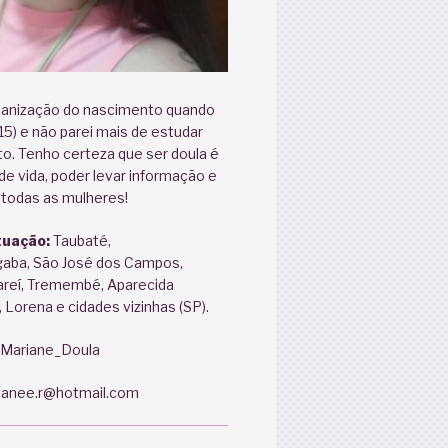
anização do nascimento quando
15) e não parei mais de estudar
o. Tenho certeza que ser doula é
e vida, poder levar informação e
 todas as mulheres!
tuação:
Taubaté,
aba, São José dos Campos,
areí, Tremembé, Aparecida
 Lorena e cidades vizinhas (SP).
Mariane_Doula
anee.r@hotmail.com