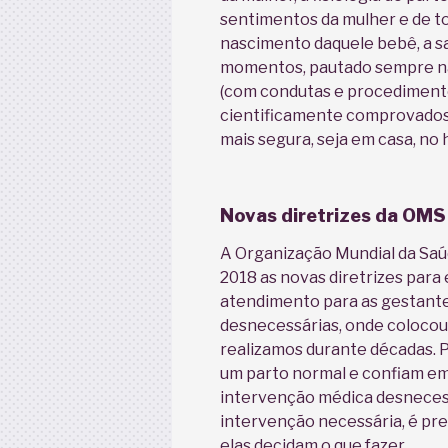
sentimentos da mulher e de to
nascimento daquele bebê, a s
momentos, pautado sempre na
(com condutas e procedimento
cientificamente comprovados)
mais segura, seja em casa, no 
Novas diretrizes da OMS
A Organização Mundial da Saú
2018 as novas diretrizes para
atendimento para as gestante
desnecessárias, onde coloco
realizamos durante décadas. 
um parto normal e confiam em 
intervenção médica desneces
intervenção necessária, é pre
elas decidam o que fazer.