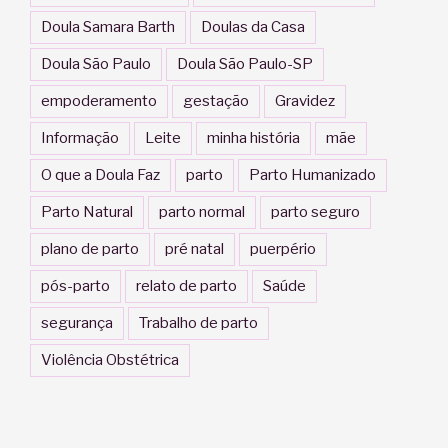
Doula Samara Barth
Doulas da Casa
Doula São Paulo
Doula São Paulo-SP
empoderamento
gestação
Gravidez
Informação
Leite
minha história
mãe
O que a Doula Faz
parto
Parto Humanizado
Parto Natural
parto normal
parto seguro
plano de parto
pré natal
puerpério
pós-parto
relato de parto
Saúde
segurança
Trabalho de parto
Violência Obstétrica