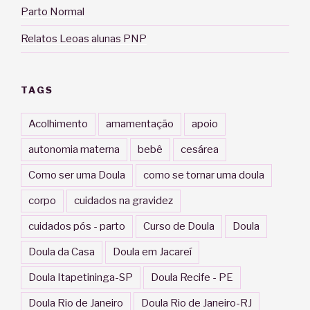
Parto Normal
Relatos Leoas alunas PNP
TAGS
Acolhimento
amamentação
apoio
autonomia materna
bebê
cesárea
Como ser uma Doula
como se tornar uma doula
corpo
cuidados na gravidez
cuidados pós - parto
Curso de Doula
Doula
Doula da Casa
Doula em Jacareí
Doula Itapetininga-SP
Doula Recife - PE
Doula Rio de Janeiro
Doula Rio de Janeiro-RJ