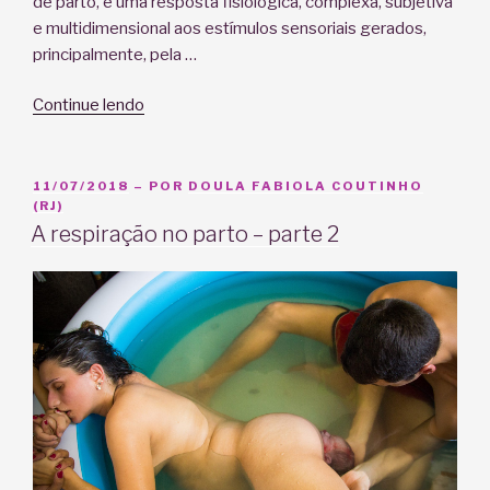
de parto, é uma resposta fisiológica, complexa, subjetiva
e multidimensional aos estímulos sensoriais gerados,
principalmente, pela …
“5
Continue lendo
dicas
para
aliviar
PUBLICADO
11/07/2018
– POR
DOULA FABIOLA COUTINHO
EM
(RJ)
a
A respiração no parto – parte 2
dor
no
parto”