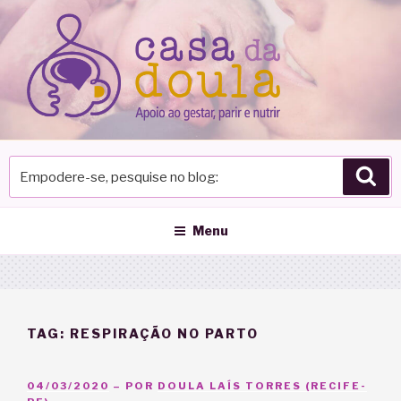
Pular
para
o
conteúdo
Empodere-
Pes
se,
pesquise
no
Menu
blog
TAG:
RESPIRAÇÃO NO PARTO
PUBLICADO
04/03/2020
– POR
DOULA LAÍS TORRES (RECIFE-