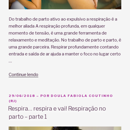
Do trabalho de parto ativo ao expulsivo a respiração é a
melhor aliada A respiração profunda, em qualquer
momento de tensão, é uma grande ferramenta de
relaxamento e meditação. No trabalho de parto e parto, é
uma grande parceira. Respirar profundamente contando
entrada e saída de ar ajuda a manter o foco no lugar certo
…
“A
Continue lendo
respiração
no
parto
PUBLICADO
29/06/2018
– POR
DOULA FABIOLA COUTINHO
EM
(RJ)
–
Respira… respira e vai! Respiração no
parte
parto – parte 1
2”