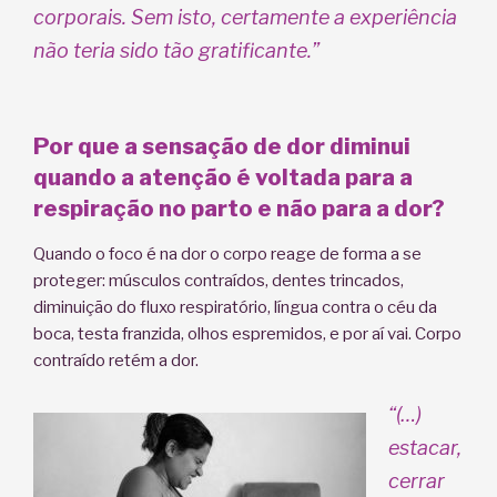
corporais.
Sem
isto, certamente
a
experiência
não teria sido tão
gratifi
cante.”
Por que a sensação de dor diminui
quando a atenção é voltada para a
respiração no parto e não para a dor?
Quando o foco é na dor o corpo reage de forma a se
proteger: músculos contraídos, dentes trincados,
diminuição do fluxo respiratório, língua contra o céu da
boca, testa franzida, olhos espremidos, e por aí vai. Corpo
contraído retém a dor.
“(…)
e
stacar,
cerrar