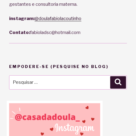
gestantes e consultoria materna.
instagram:
@doulafabiolacoutinho
Contato:
fabioladsc@hotmail.com
EMPODERE-SE (PESQUISE NO BLOG)
Pesquisar
Pesqu
por: