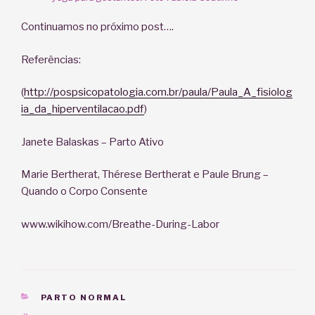
Continuamos no próximo post….
Referências:
(
http://pospsicopatologia.com.br/paula/Paula_A_fisiolog
ia_da_hiperventilacao.pdf
)
Janete Balaskas – Parto Ativo
Marie Bertherat, Thérese Bertherat e Paule Brung –
Quando o Corpo Consente
www.wikihow.com/Breathe-During-Labor
CATEGORIAS
PARTO NORMAL