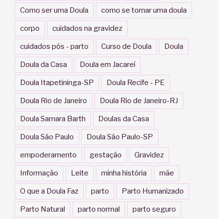
Como ser uma Doula
como se tornar uma doula
corpo
cuidados na gravidez
cuidados pós - parto
Curso de Doula
Doula
Doula da Casa
Doula em Jacareí
Doula Itapetininga-SP
Doula Recife - PE
Doula Rio de Janeiro
Doula Rio de Janeiro-RJ
Doula Samara Barth
Doulas da Casa
Doula São Paulo
Doula São Paulo-SP
empoderamento
gestação
Gravidez
Informação
Leite
minha história
mãe
O que a Doula Faz
parto
Parto Humanizado
Parto Natural
parto normal
parto seguro