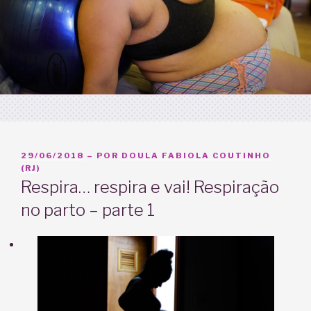
PUBLICADO
29/06/2018
– POR
DOULA FABIOLA COUTINHO
EM
(RJ)
Respira… respira e vai! Respiração
no parto – parte 1