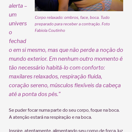
alerta –
um
Corpo relaxado: ombros, face, boca. Tudo
univers
preparado para receber a contração. Foto
Fabiola Coutinho
o
fechad
o
em si mesmo, mas que não perde a noção do
mundo exterior. Em nenhum outro momento é
tão necessário habitá-lo com conforto:
maxilares relaxados, respiração fluida,
coração sereno, músculos flexíveis da cabeça
até a ponta dos pés.”
Se puder focar numa parte do seu corpo, foque na boca.
A atenção estará na respiração e na boca.
Inspire, atentamente, alimentando seu corpo de força, luz