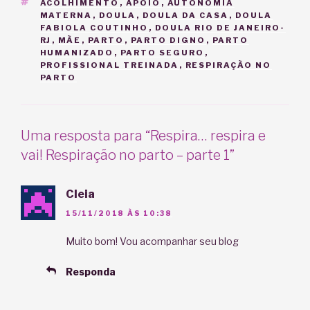
TAGS
ACOLHIMENTO
,
APOIO
,
AUTONOMIA
MATERNA
,
DOULA
,
DOULA DA CASA
,
DOULA
FABIOLA COUTINHO
,
DOULA RIO DE JANEIRO-
RJ
,
MÃE
,
PARTO
,
PARTO DIGNO
,
PARTO
HUMANIZADO
,
PARTO SEGURO
,
PROFISSIONAL TREINADA
,
RESPIRAÇÃO NO
PARTO
Uma resposta para “Respira… respira e
vai! Respiração no parto – parte 1”
Cleia
15/11/2018 ÀS 10:38
Muito bom! Vou acompanhar seu blog
Responda