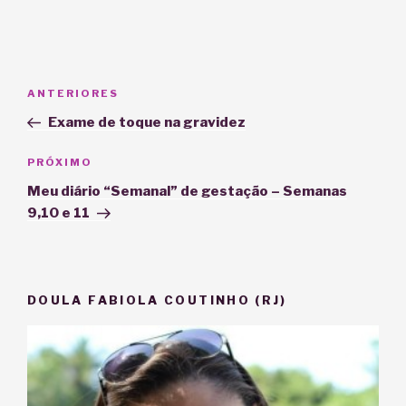
Navegação
Post
ANTERIORES
de
anterior
Exame de toque na gravidez
Post
Próximo
PRÓXIMO
post
Meu diário “Semanal” de gestação – Semanas
9,10 e 11
DOULA FABIOLA COUTINHO (RJ)