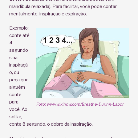
mandíbula relaxada). Para facilitar, você pode contar
mentalmente, inspiração e expiração.
Exemplo:
conte até
4
segundo
s na
inspiraçã
o, ou
peça que
alguém
conte
para
Foto: www.wikihow.com/Breathe-During-Labor
você. Ao
soltar,
conte 8 segundo, o dobro da inspiração.