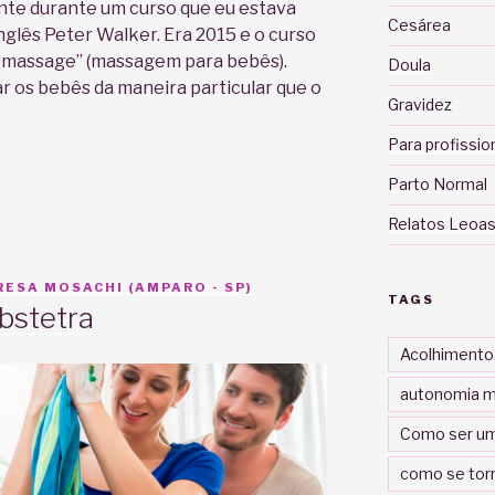
te durante um curso que eu estava
Cesárea
glês Peter Walker. Era 2015 e o curso
 massage” (massagem para bebês).
Doula
 os bebês da maneira particular que o
Gravidez
Para profissio
Parto Normal
Relatos Leoas
ESA MOSACHI (AMPARO - SP)
TAGS
bstetra
Acolhimento
autonomia m
Como ser um
como se tor