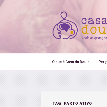
Pular
para
o
conteúdo
O que é Casa da Doula
Perg
TAG:
PARTO ATIVO