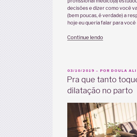
profissional médico(a) estudou
decisões e dizer como você vai
(bem poucas, é verdade) a res
hoje eu queria falar para voc
“A
Continue lendo
Decisão
Compartilhad
no
Parto”
PUBLICADO
03/10/2019
– POR
DOULA ALI
EM
Pra que tanto toqu
dilatação no parto