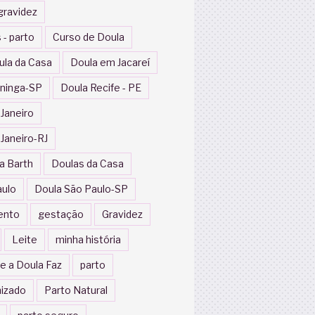
gravidez
 - parto
Curso de Doula
ula da Casa
Doula em Jacareí
ininga-SP
Doula Recife - PE
 Janeiro
 Janeiro-RJ
a Barth
Doulas da Casa
aulo
Doula São Paulo-SP
ento
gestação
Gravidez
Leite
minha história
e a Doula Faz
parto
izado
Parto Natural