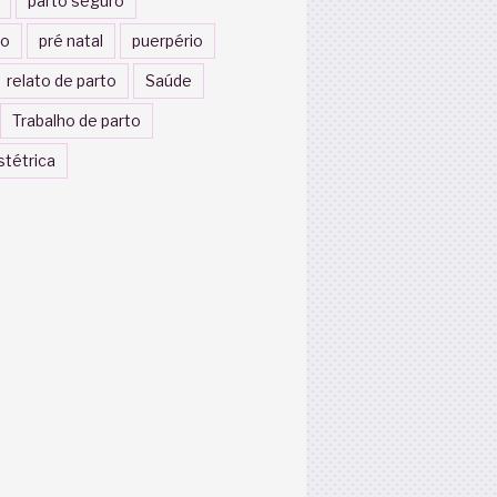
parto seguro
to
pré natal
puerpério
relato de parto
Saúde
Trabalho de parto
stétrica