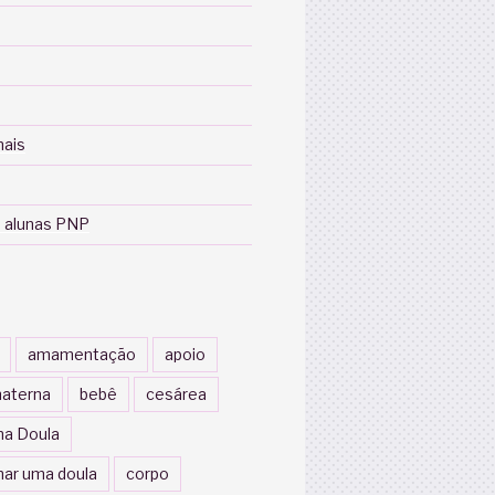
nais
 alunas PNP
amamentação
apoio
aterna
bebê
cesárea
a Doula
nar uma doula
corpo