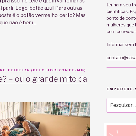
 pra isso, né…ele é quem vai tomar as
tenham seu tr
 parir. Logo, botão azul! Para outras
científicas. E
posta é o botão vermelho, certo? Mas
ponto de cont
ê que não é bem …
mulheres que b
com conexão v
Informar sem t
a
contato@casa
NE TEIXEIRA (BELO HORIZONTE-MG)
e? – ou o grande mito da
EMPODERE-S
Pesquisar
por: