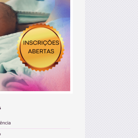
S
iência
o