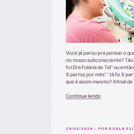
Você já parou pra pensar o qu
no nosso subconsciente? Tão
foi Dra Fulana de Tal” ou então
X partos por mês” “Já fiz X pa
que é assim mesmo? Afinal de 
“Quem
Continue lendo
faz
parto
é
obstetra”
PUBLICADO
19/02/2019
– POR
DOULA EL
EM