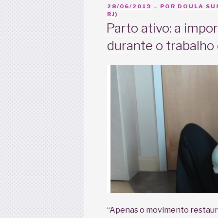
PUBLICADO
28/06/2019
– POR
DOULA SUS
ou
EM
RJ)
o
Parto ativo: a imp
grande
durante o trabalho
mito
da
dilatação
no
parto”
“Apenas o movimento restaur