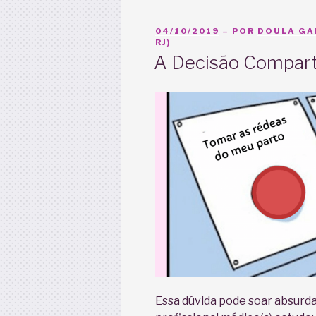
PUBLICADO
04/10/2019
– POR
DOULA GAB
EM
RJ)
A Decisão Compart
Essa dúvida pode soar absurda 