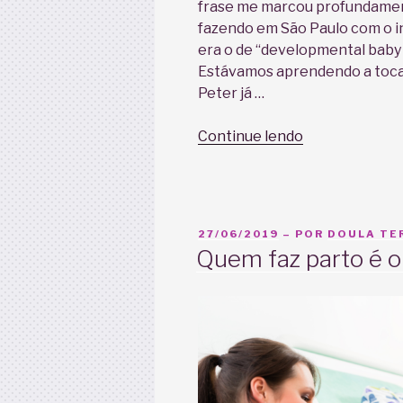
frase me marcou profundamen
fazendo em São Paulo com o in
era o de “developmental baby
Estávamos aprendendo a tocar
Peter já …
“Parto
Continue lendo
ativo:
a
importância
do
PUBLICADO
27/06/2019
– POR
DOULA TER
movimento
EM
Quem faz parto é o
durante
o
trabalho
de
parto”