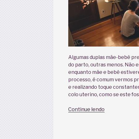
Algumas duplas mãe-bebê pre
do parto, outras menos. Não e
enquanto mãe e bebê estiver
processo, é comum vermos pro
e realizando toque constante
colo uterino, como se este fo
“Pra
Continue lendo
que
tanto
toque?
–