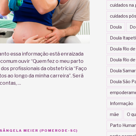
cuidados na 
cuidados pós
Doula
Do
Doula Itapet
Doula Rio de
anto essa informação está enraizada
Doula Rio de
 comum ouvir “Quem fez o meu parto
 dos profissionais da obstetrícia “Faço
Doula Samar
rtos ao longo da minha carreira”. Será
Doula São P
contas, …
empoderam
Informação
mãe
O qu
Parto Human
ISÂNGELA MEIER (POMERODE-SC)