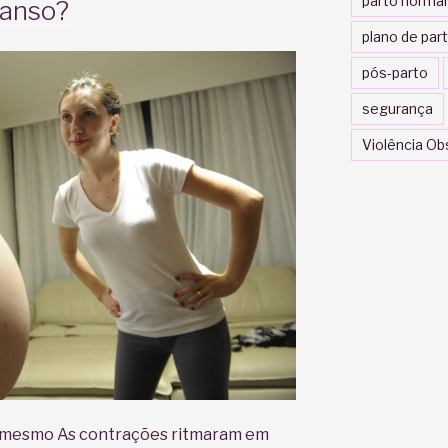
parto normal
canso?
plano de par
pós-parto
segurança
Violência Ob
 mesmo As contrações ritmaram em