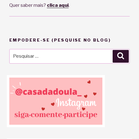
Quer saber mais?
clica aqui
.
EMPODERE-SE (PESQUISE NO BLOG)
Pesquisar
Pesqu
por: