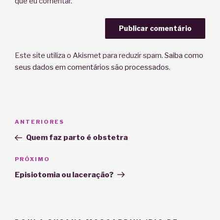
que eu comentar.
Este site utiliza o Akismet para reduzir spam.
Saiba como
seus dados em comentários são processados
.
Navegação
Post
ANTERIORES
de
anterior
Quem faz parto é obstetra
Post
Próximo
PRÓXIMO
post
Episiotomia ou laceração?