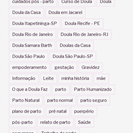
cuidados pós - parto
Curso de Doula
Doula
Doula da Casa
Doula em Jacareí
Doula Itapetininga-SP
Doula Recife - PE
Doula Rio de Janeiro
Doula Rio de Janeiro-RJ
Doula Samara Barth
Doulas da Casa
Doula São Paulo
Doula São Paulo-SP
empoderamento
gestação
Gravidez
Informação
Leite
minha história
mãe
O que a Doula Faz
parto
Parto Humanizado
Parto Natural
parto normal
parto seguro
plano de parto
pré natal
puerpério
pós-parto
relato de parto
Saúde