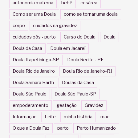
autonomia materna
bebê
cesárea
Como ser uma Doula
como se tornar uma doula
corpo
cuidados na gravidez
cuidados pós - parto
Curso de Doula
Doula
Doula da Casa
Doula em Jacareí
Doula Itapetininga-SP
Doula Recife - PE
Doula Rio de Janeiro
Doula Rio de Janeiro-RJ
Doula Samara Barth
Doulas da Casa
Doula São Paulo
Doula São Paulo-SP
empoderamento
gestação
Gravidez
Informação
Leite
minha história
mãe
O que a Doula Faz
parto
Parto Humanizado