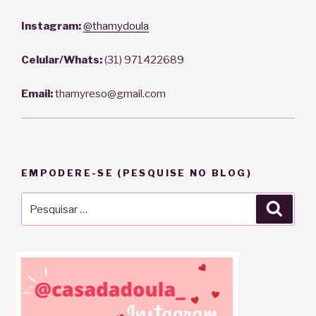
Instagram:
@thamydoula
Celular/Whats:
(31) 971422689
Email:
thamyreso@gmail.com
EMPODERE-SE (PESQUISE NO BLOG)
Pesquisar
Pesqu
por: