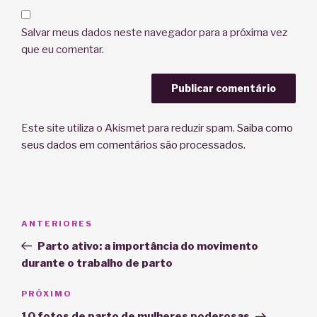
Salvar meus dados neste navegador para a próxima vez
que eu comentar.
Este site utiliza o Akismet para reduzir spam.
Saiba como
seus dados em comentários são processados
.
Navegação
Post
ANTERIORES
de
anterior
Parto ativo: a importância do movimento
Post
durante o trabalho de parto
Próximo
PRÓXIMO
post
10 fotos de parto de mulheres poderosas