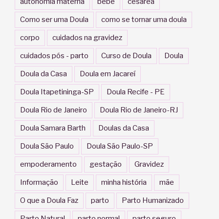
autonomia materna
bebê
cesárea
Como ser uma Doula
como se tornar uma doula
corpo
cuidados na gravidez
cuidados pós - parto
Curso de Doula
Doula
Doula da Casa
Doula em Jacareí
Doula Itapetininga-SP
Doula Recife - PE
Doula Rio de Janeiro
Doula Rio de Janeiro-RJ
Doula Samara Barth
Doulas da Casa
Doula São Paulo
Doula São Paulo-SP
empoderamento
gestação
Gravidez
Informação
Leite
minha história
mãe
O que a Doula Faz
parto
Parto Humanizado
Parto Natural
parto normal
parto seguro