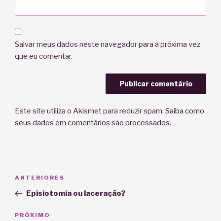
Salvar meus dados neste navegador para a próxima vez
que eu comentar.
Este site utiliza o Akismet para reduzir spam.
Saiba como
seus dados em comentários são processados
.
Navegação
Post
ANTERIORES
de
anterior
Episiotomia ou laceração?
Post
Próximo
PRÓXIMO