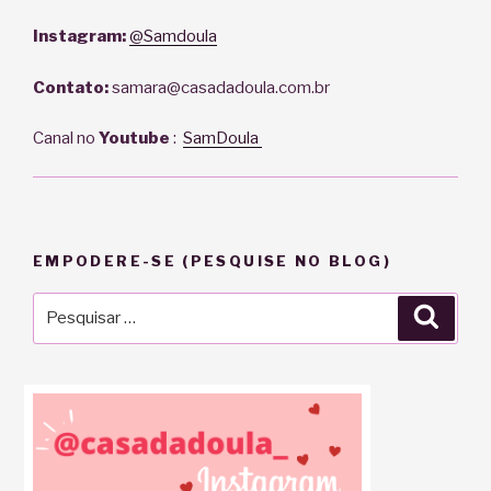
Instagram:
@Samdoula
Contato:
samara@casadadoula.com.br
Canal no
Youtube
:
SamDoula
EMPODERE-SE (PESQUISE NO BLOG)
Pesquisar
Pesqu
por: