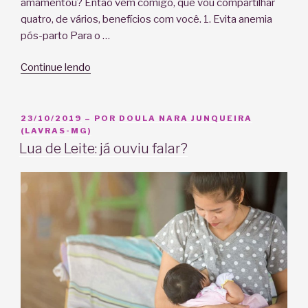
amamentou? Então vem comigo, que vou compartilhar
quatro, de vários, benefícios com você. 1. Evita anemia
pós-parto Para o …
“4
Continue lendo
benefícios
da
amamentação
PUBLICADO
23/10/2019
– POR
DOULA NARA JUNQUEIRA
EM
(LAVRAS-MG)
na
Lua de Leite: já ouviu falar?
saúde
da
mulher”