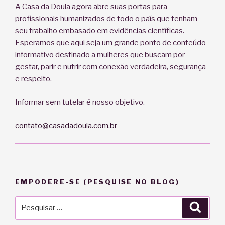
A Casa da Doula agora abre suas portas para
profissionais humanizados de todo o país que tenham
seu trabalho embasado em evidências científicas.
Esperamos que aqui seja um grande ponto de conteúdo
informativo destinado a mulheres que buscam por
gestar, parir e nutrir com conexão verdadeira, segurança
e respeito.
Informar sem tutelar é nosso objetivo.
contato@casadadoula.com.br
EMPODERE-SE (PESQUISE NO BLOG)
Pesquisar
Pesqu
por: