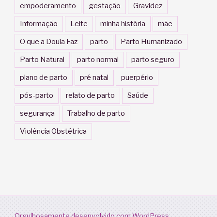
empoderamento
gestação
Gravidez
Informação
Leite
minha história
mãe
O que a Doula Faz
parto
Parto Humanizado
Parto Natural
parto normal
parto seguro
plano de parto
pré natal
puerpério
pós-parto
relato de parto
Saúde
segurança
Trabalho de parto
Violência Obstétrica
Orgulhosamente desenvolvido com WordPress