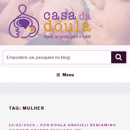
Pular
para
o
conteúdo
Empodere-
Pes
se,
pesquise
no
Menu
blog
TAG:
MULHER
PUBLICADO
12/02/2020
– POR
DOULA GRACIELI BENIAMINO