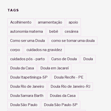
TAGS
Acolhimento
amamentação
apoio
autonomia materna
bebê
cesárea
Como ser uma Doula
como se tornar uma doula
corpo
cuidados na gravidez
cuidados pós - parto
Curso de Doula
Doula
Doula da Casa
Doula em Jacareí
Doula Itapetininga-SP
Doula Recife - PE
Doula Rio de Janeiro
Doula Rio de Janeiro-RJ
Doula Samara Barth
Doulas da Casa
Doula São Paulo
Doula São Paulo-SP