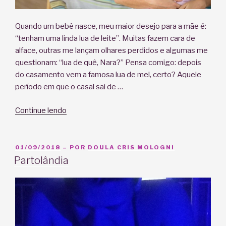
Quando um bebê nasce, meu maior desejo para a mãe é:
“tenham uma linda lua de leite”. Muitas fazem cara de
alface, outras me lançam olhares perdidos e algumas me
questionam: “lua de quê, Nara?” Pensa comigo: depois
do casamento vem a famosa lua de mel, certo? Aquele
período em que o casal sai de …
“Lua
Continue lendo
de
Leite:
já
PUBLICADO
01/09/2018
– POR
DOULA CRIS MOLOGNI
EM
ouviu
Partolândia
falar?”