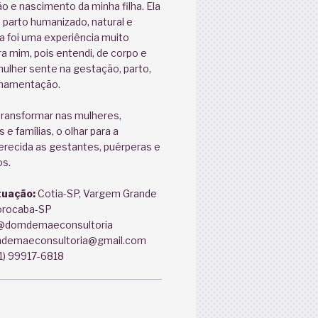
 e nascimento da minha filha. Ela
parto humanizado, natural e
sa foi uma experiência muito
a mim, pois entendi, de corpo e
mulher sente na gestação, parto,
amamentação.
transformar nas mulheres,
e famílias, o olhar para a
erecida as gestantes, puérperas e
s.
tuação:
Cotia-SP, Vargem Grande
Sorocaba-SP
domdemaeconsultoria
demaeconsultoria@gmail.com
1) 99917-6818