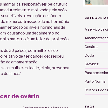
s mamarias, responsáveis pela futura
m amadurecimento motivado pela ação
suscetíveis a evolução de câncer.
CATEGORIA
 de mama está associado ao hormônio
amamentação os níveis hormonais de
A serviço da c
ntam, causando um decaimento no
Amamentaçã
amento materno é um fator de proteção
Cesárea
s de 30 países, com milhares de
Doula
co relativo de ter câncer decresceu
ação da amamentação,
Gravidez
das mulheres, idade, etnia, presença
Para profissio
 de filhos.”
Parto Normal
Relatos Leoas
cer de ovário
TAGS