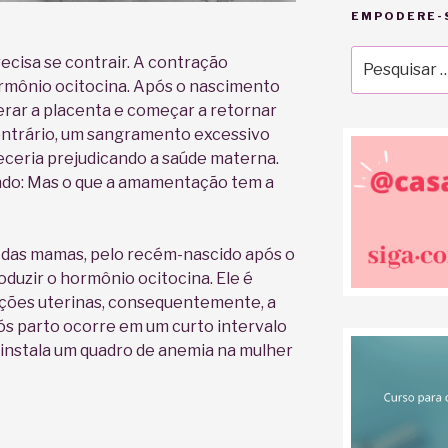
EMPODERE-S
Pesquisar
ecisa se contrair. A contração
por:
rmônio ocitocina. Após o nascimento
berar a placenta e começar a retornar
ontrário, um sangramento excessivo
eceria prejudicando a saúde materna.
ndo: Mas o que a amamentação tem a
 das mamas, pelo recém-nascido após o
oduzir o hormônio ocitocina. Ele é
ções uterinas, consequentemente, a
s parto ocorre em um curto intervalo
 instala um quadro de anemia na mulher