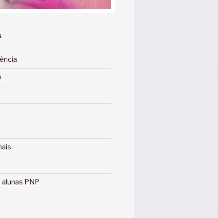
S
iência
o
nais
 alunas PNP