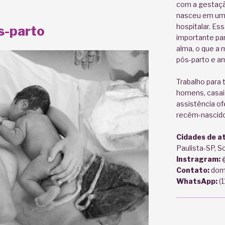
com a gestação
nasceu em um 
hospitalar. Es
ós-parto
importante par
alma, o que a 
pós-parto e 
Trabalho para 
homens, casais 
assistência of
recém-nascido
Cidades de a
Paulista-SP, 
Instragram:
@
Contato:
dom
WhatsApp:
(1