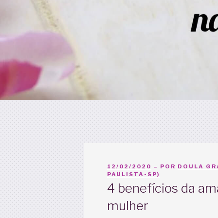
PUBLICADO
12/02/2020
– POR
DOULA GR
EM
PAULISTA-SP)
4 benefícios da a
mulher