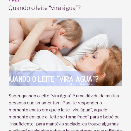
EM
- PE)
Quando o leite “vira água”?
Saber quando o leite “vira água” é uma dúvida de muitas
pessoas que amamentam. Para te responder o
momento exato em que o leite “vira água”, aquele
momento em que o “leite se torna fraco” para o bebê ou
“insuficiente” para mantê-lo saciado, eu trouxe algumas
explicações simples sobre o leite materno e sua utilidade