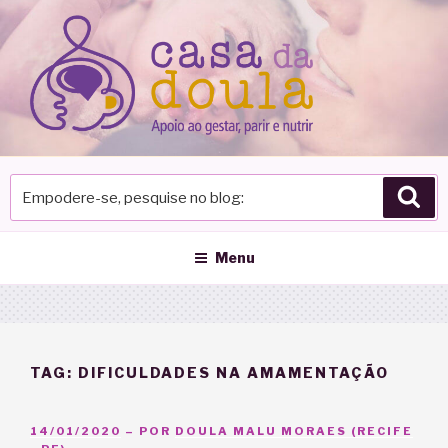
Pular
para
o
conteúdo
Empodere-
Pes
se,
pesquise
no
Menu
blog
TAG:
DIFICULDADES NA AMAMENTAÇÃO
PUBLICADO
14/01/2020
– POR
DOULA MALU MORAES (RECIFE