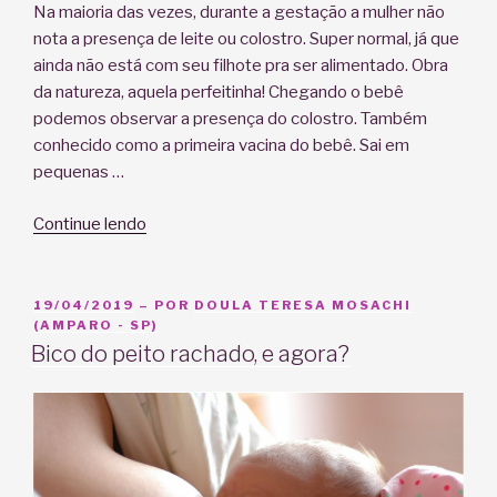
Na maioria das vezes, durante a gestação a mulher não
nota a presença de leite ou colostro. Super normal, já que
ainda não está com seu filhote pra ser alimentado. Obra
da natureza, aquela perfeitinha! Chegando o bebê
podemos observar a presença do colostro. Também
conhecido como a primeira vacina do bebê. Sai em
pequenas …
“O
Continue lendo
que
é
Apojadura?”
PUBLICADO
19/04/2019
– POR
DOULA TERESA MOSACHI
EM
(AMPARO - SP)
Bico do peito rachado, e agora?