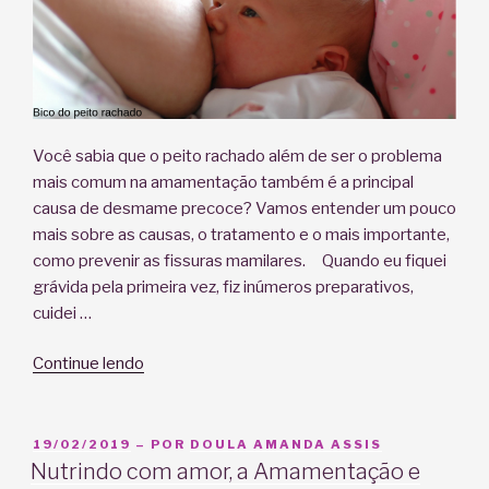
Você sabia que o peito rachado além de ser o problema
mais comum na amamentação também é a principal
causa de desmame precoce? Vamos entender um pouco
mais sobre as causas, o tratamento e o mais importante,
como prevenir as fissuras mamilares. Quando eu fiquei
grávida pela primeira vez, fiz inúmeros preparativos,
cuidei …
“Bico
Continue lendo
do
peito
rachado,
PUBLICADO
19/02/2019
– POR
DOULA AMANDA ASSIS
EM
e
Nutrindo com amor, a Amamentação e