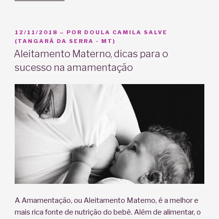
com
amor,
a
PUBLICADO
12/11/2018
– POR
DOULA CAMILA SALVE
EM
(TANGARÁ DA SERRA - MT)
Amamentação
Aleitamento Materno, dicas para o
e
sucesso na amamentação
suas
dificuldades”
A Amamentação, ou Aleitamento Materno, é a melhor e
mais rica fonte de nutrição do bebê. Além de alimentar, o