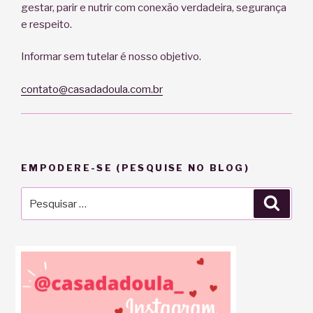
gestar, parir e nutrir com conexão verdadeira, segurança
e respeito.
Informar sem tutelar é nosso objetivo.
contato@casadadoula.com.br
EMPODERE-SE (PESQUISE NO BLOG)
Pesquisar
Pesqu
por: