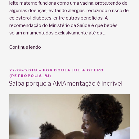
leite materno funciona como uma vacina, protegendo de
algumas doenças, evitando alergias, reduzindo o risco de
colesterol, diabetes, entre outros benefícios. A
recomendação do Ministério da Saúde é que bebês
sejam amamentados exclusivamente até os …
“Aleitamento
Continue lendo
Materno,
dicas
para
PUBLICADO
27/06/2018
– POR
DOULA JULIA OTERO
EM
(PETRÓPOLIS-RJ)
o
Saiba porque a AMAmentação é incrível
sucesso
na
amamentação”