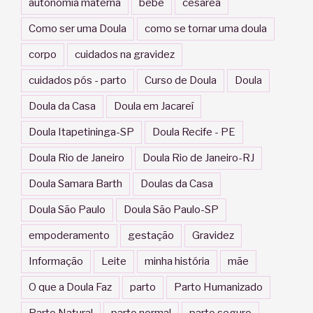
autonomia materna
bebê
cesárea
Como ser uma Doula
como se tornar uma doula
corpo
cuidados na gravidez
cuidados pós - parto
Curso de Doula
Doula
Doula da Casa
Doula em Jacareí
Doula Itapetininga-SP
Doula Recife - PE
Doula Rio de Janeiro
Doula Rio de Janeiro-RJ
Doula Samara Barth
Doulas da Casa
Doula São Paulo
Doula São Paulo-SP
empoderamento
gestação
Gravidez
Informação
Leite
minha história
mãe
O que a Doula Faz
parto
Parto Humanizado