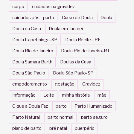
corpo
cuidados na gravidez
cuidados pós - parto
Curso de Doula
Doula
Doula da Casa
Doula em Jacareí
Doula Itapetininga-SP
Doula Recife - PE
Doula Rio de Janeiro
Doula Rio de Janeiro-RJ
Doula Samara Barth
Doulas da Casa
Doula São Paulo
Doula São Paulo-SP
empoderamento
gestação
Gravidez
Informação
Leite
minha história
mãe
O que a Doula Faz
parto
Parto Humanizado
Parto Natural
parto normal
parto seguro
plano de parto
pré natal
puerpério