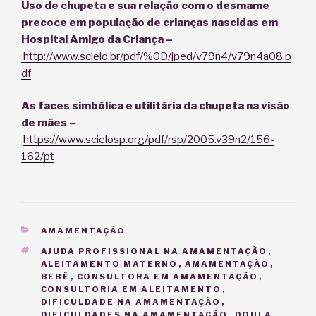
Uso de chupeta e sua relação com o desmame
precoce em população de crianças nascidas em
Hospital Amigo da Criança –
http://www.scielo.br/pdf/%0D/jped/v79n4/v79n4a08.p
df
As faces simbólica e utilitária da chupeta na visão
de mães –
https://www.scielosp.org/pdf/rsp/2005.v39n2/156-
162/pt
CATEGORIAS
AMAMENTAÇÃO
TAGS
AJUDA PROFISSIONAL NA AMAMENTAÇÃO
,
ALEITAMENTO MATERNO
,
AMAMENTAÇÃO
,
BEBÊ
,
CONSULTORA EM AMAMENTAÇÃO
,
CONSULTORIA EM ALEITAMENTO
,
DIFICULDADE NA AMAMENTAÇÃO
,
DIFICULDADES NA AMAMENTAÇÃO
,
DOULA
,