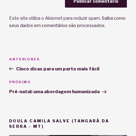
Este site utiliza o Akismet para reduzir spam.
Saiba como
seus dados em comentários são processados
.
Navegação
Post
ANTERIORES
de
anterior
Cinco dicas para um parto mais fácil
Post
Próximo
PRÓXIMO
post
Pré-natal: uma abordagem humanizada
DOULA CAMILA SALVE (TANGARÁ DA
SERRA - MT)