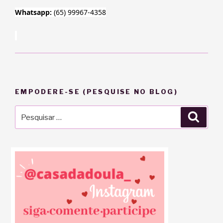
Whatsapp:
(65) 99967-4358
EMPODERE-SE (PESQUISE NO BLOG)
Pesquisar
Pesqu
por: