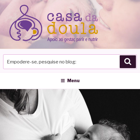
Pular
para
o
conteúdo
Empodere-
Pes
se,
pesquise
no
Menu
blog