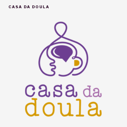
o
CASA DA DOULA
resgate
de
mim
mesma”