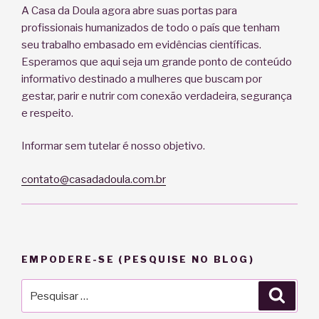
A Casa da Doula agora abre suas portas para
profissionais humanizados de todo o país que tenham
seu trabalho embasado em evidências científicas.
Esperamos que aqui seja um grande ponto de conteúdo
informativo destinado a mulheres que buscam por
gestar, parir e nutrir com conexão verdadeira, segurança
e respeito.
Informar sem tutelar é nosso objetivo.
contato@casadadoula.com.br
EMPODERE-SE (PESQUISE NO BLOG)
Pesquisar
Pesqu
por: