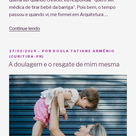
médica de tirar bebê da barriga”. Pois bem, o tempo
passou e quando vi, me formei em Arquitetura …
“Um
Continue lendo
novo
caminho,
o
PUBLICADO
27/02/2019
– POR
DOULA TATIANE ARMÊNIO
EM
(CURITIBA-PR)
meu
A doulagem e o resgate de mim mesma
renascer!”