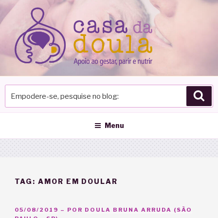
Pular
para
o
conteúdo
Empodere-
Pes
se,
pesquise
no
Menu
blog
TAG:
AMOR EM DOULAR
PUBLICADO
05/08/2019
– POR
DOULA BRUNA ARRUDA (SÃO