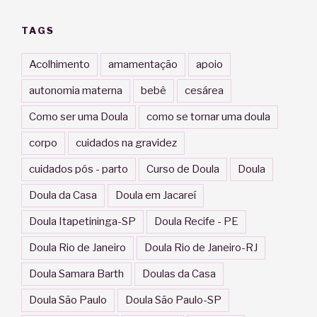
TAGS
Acolhimento
amamentação
apoio
autonomia materna
bebê
cesárea
Como ser uma Doula
como se tornar uma doula
corpo
cuidados na gravidez
cuidados pós - parto
Curso de Doula
Doula
Doula da Casa
Doula em Jacareí
Doula Itapetininga-SP
Doula Recife - PE
Doula Rio de Janeiro
Doula Rio de Janeiro-RJ
Doula Samara Barth
Doulas da Casa
Doula São Paulo
Doula São Paulo-SP