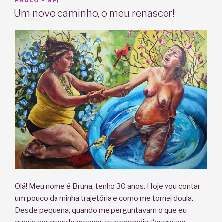
EM
PAULO - SP)
Um novo caminho, o meu renascer!
Olá! Meu nome é Bruna, tenho 30 anos. Hoje vou contar
um pouco da minha trajetória e como me tornei doula.
Desde pequena, quando me perguntavam o que eu
queria ser quando crescer, eu respondia: “quero ser