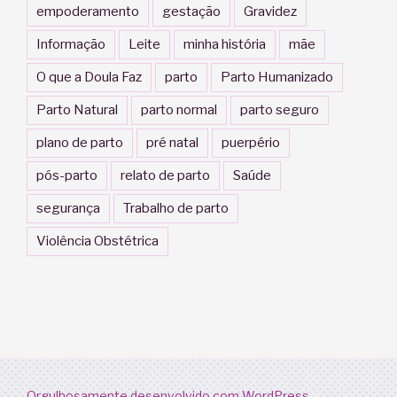
empoderamento
gestação
Gravidez
Informação
Leite
minha história
mãe
O que a Doula Faz
parto
Parto Humanizado
Parto Natural
parto normal
parto seguro
plano de parto
pré natal
puerpério
pós-parto
relato de parto
Saúde
segurança
Trabalho de parto
Violência Obstétrica
Orgulhosamente desenvolvido com WordPress