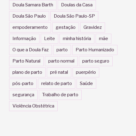
Doula Samara Barth
Doulas da Casa
Doula São Paulo
Doula São Paulo-SP
empoderamento
gestação
Gravidez
Informação
Leite
minha história
mãe
O que a Doula Faz
parto
Parto Humanizado
Parto Natural
parto normal
parto seguro
plano de parto
pré natal
puerpério
pós-parto
relato de parto
Saúde
segurança
Trabalho de parto
Violência Obstétrica