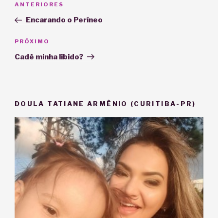
Post
ANTERIORES
de
anterior
Encarando o Períneo
Post
Próximo
PRÓXIMO
post
Cadê minha libido?
DOULA TATIANE ARMÊNIO (CURITIBA-PR)