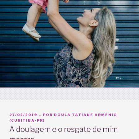
PUBLICADO
27/02/2019
– POR
DOULA TATIANE ARMÊNIO
EM
(CURITIBA-PR)
A doulagem e o resgate de mim