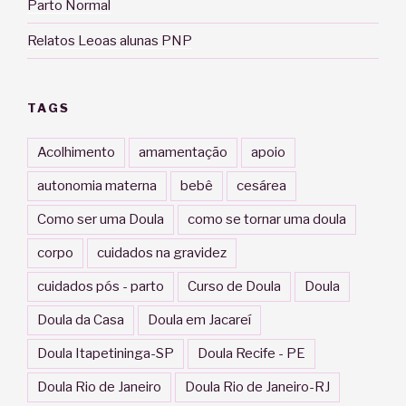
Parto Normal
Relatos Leoas alunas PNP
TAGS
Acolhimento
amamentação
apoio
autonomia materna
bebê
cesárea
Como ser uma Doula
como se tornar uma doula
corpo
cuidados na gravidez
cuidados pós - parto
Curso de Doula
Doula
Doula da Casa
Doula em Jacareí
Doula Itapetininga-SP
Doula Recife - PE
Doula Rio de Janeiro
Doula Rio de Janeiro-RJ