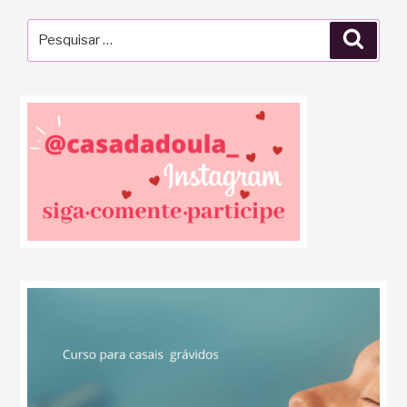
Pesquisar
Pesqu
por: