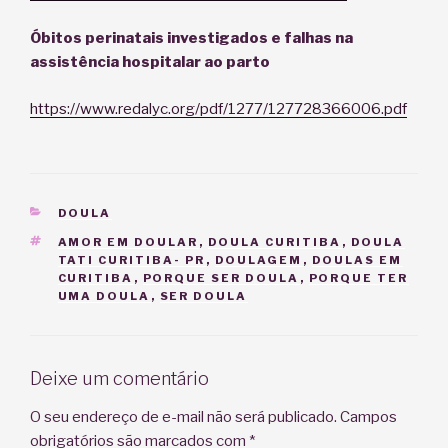
Óbitos perinatais investigados e falhas na
assistência hospitalar ao parto
https://www.redalyc.org/pdf/1277/127728366006.pdf
CATEGORIAS
DOULA
TAGS
AMOR EM DOULAR
,
DOULA CURITIBA
,
DOULA
TATI CURITIBA- PR
,
DOULAGEM
,
DOULAS EM
CURITIBA
,
PORQUE SER DOULA
,
PORQUE TER
UMA DOULA
,
SER DOULA
Deixe um comentário
O seu endereço de e-mail não será publicado.
Campos
obrigatórios são marcados com
*