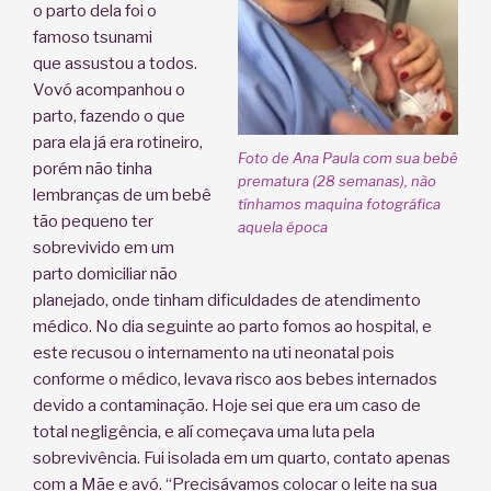
o parto dela foi o
famoso tsunami
que assustou a todos.
Vovó acompanhou o
parto, fazendo o que
para ela já era rotineiro,
Foto de Ana Paula com sua bebê
porém não tinha
prematura (28 semanas), não
lembranças de um bebê
tínhamos maquina fotográfica
tão pequeno ter
aquela época
sobrevivido em um
parto domiciliar não
planejado, onde tinham dificuldades de atendimento
médico. No dia seguinte ao parto fomos ao hospital, e
este recusou o internamento na uti neonatal pois
conforme o médico, levava risco aos bebes internados
devido a contaminação. Hoje sei que era um caso de
total negligência, e alí começava uma luta pela
sobrevivência. Fui isolada em um quarto, contato apenas
com a Mãe e avó. “Precisávamos colocar o leite na sua