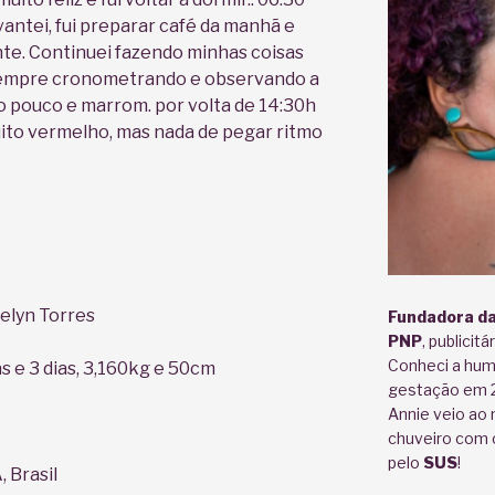
ntei, fui preparar café da manhã e
nte. Continuei fazendo minhas coisas
sempre cronometrando e observando a
o pouco e marrom. por volta de 14:30h
to vermelho, mas nada de pegar ritmo
elyn Torres
Fundadora da
PNP
, publicit
Conheci a hum
 e 3 dias, 3,160kg e 50cm
gestação em 20
Annie veio ao
chuveiro com o
pelo
SUS
!
 Brasil