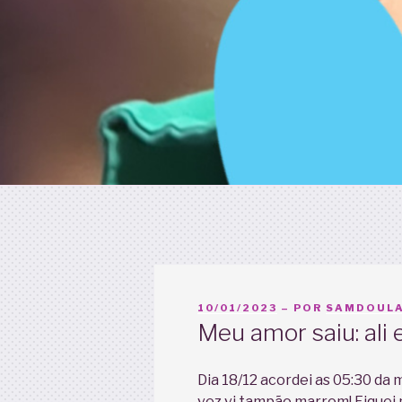
PUBLICADO
10/01/2023
– POR
SAMDOULA
EM
Meu amor saiu: ali 
Dia 18/12 acordei as 05:30 da 
vez vi tampão marrom! Fiquei mu