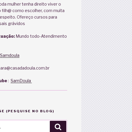
oda mulher tenha direito viver o
 filh@ como escolher, com muita
espeito. Ofereço cursos para
sais grávidos
tuação:
Mundo todo-Atendimento
Samdoula
ara@casadadoula.com.br
ube
:
SamDoula
E (PESQUISE NO BLOG)
Pesquisar