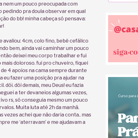
ava nem um pouco preocupada com
o pedindo pra doula observar em qual
ação do bb! minha cabeça só pensava:
r!
avaliou: 4cm, colo fino, bebê cefálico
á indo bem, ainda vai caminhar um pouco
então deixei meu corpo trabalhar e fui
 mais doloroso. fui pro chuveiro, fiquei
uei de 4 apoios na cama sempre durante
 eu fazer uma posição pra ajudar na
l. dói. dói demais, meu Deus! eu fazia
cheguei a ter devaneios algumas vezes,
tivo rs, só conseguia mesmo um pouco
rvalos. Muita luta até 2h da manhã.
s vezes achei que não daria conta.. mas
mpre me ‘aterravam’ e me ajudavam a