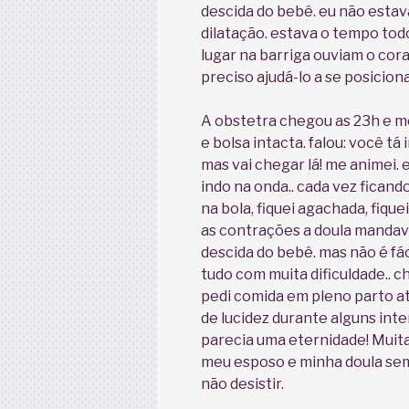
descida do bebê. eu não est
dilatação. estava o tempo tod
lugar na barriga ouviam o cor
preciso ajudá-lo a se posiciona
A obstetra chegou as 23h e me 
e bolsa intacta. falou: você t
mas vai chegar lá! me animei. 
indo na onda.. cada vez ficando
na bola, fiquei agachada, fiq
as contrações a doula mandava
descida do bebê. mas não é fáci
tudo com muita dificuldade.. 
pedi comida em pleno parto a
de lucidez durante alguns inte
parecia uma eternidade! Muita
meu esposo e minha doula se
não desistir.