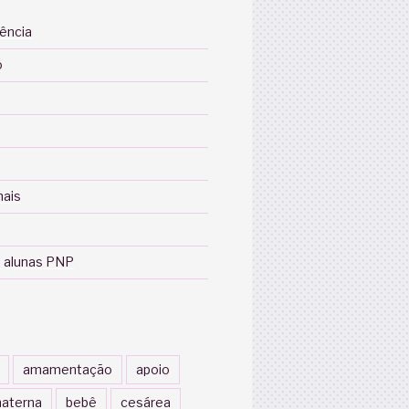
iência
o
nais
 alunas PNP
amamentação
apoio
aterna
bebê
cesárea