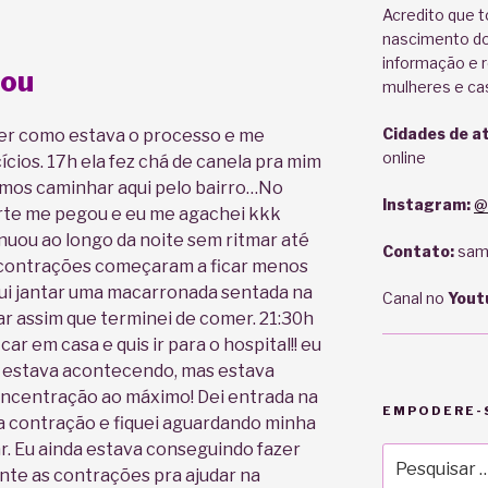
Acredito que t
nascimento do
informação e r
çou
mulheres e ca
Cidades de a
er como estava o processo e me
online
ícios. 17h ela fez chá de canela pra mim
mos caminhar aqui pelo bairro…No
Instagram:
@
rte me pegou e eu me agachei kkk
inuou ao longo da noite sem ritmar até
Contato:
sam
s contrações começaram a ficar menos
fui jantar uma macarronada sentada na
Canal no
Yout
r assim que terminei de comer. 21:30h
ar em casa e quis ir para o hospital!! eu
á estava acontecendo, mas estava
ncentração ao máximo! Dei entrada na
EMPODERE-S
a contração e fiquei aguardando minha
r. Eu ainda estava conseguindo fazer
Pesquisar
ante as contrações pra ajudar na
por: