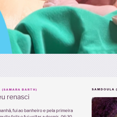
SAMDOULA 
 (SAMARA BARTH)
eu renasci
manhã, fui ao banheiro e pela primeira
ito feliz e fui voltar a dormir.. 06:30