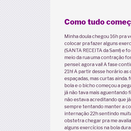
Como tudo come
Minha doula chegou 16h pra v
colocar pra fazer alguns exerc
(SANTA RECEITA da Sam!) e fo
meio da rua uma contração fo
pensei: agora vai! A fase cont
21h! A partir desse horário a
espaçadas, mas curtas ainda. 
bola e o bicho começou a pega
já não tava mais aguentando fic
não estava acreditando que j
sempre tentando manter a co
internação 22h sentindo muit
obstetra chegar pra me avalia
alguns exercícios na bola dur