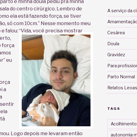
é parto e minha doula pediu pra minha
 sala do centro cirúrgico. Lembro de
A serviço da c
como ela está fazendo força, se tiver
Amamentaçã
e não, só com 10cm.” Nesse momento meu
 falou: “Vida,
você precisa mostrar
Cesárea
erto,
Doula
 força
samos
Gravidez
or” eu
Para profissio
Parto Normal
força
Relatos Leoas
i a
a
 sentir
TAGS
 ela
 tá
Acolhimento
nimou. Logo depois me levaram então
autonomia m