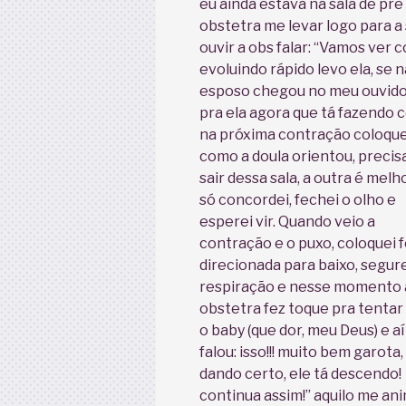
eu ainda estava na sala de pr
obstetra me levar logo para a
ouvir a obs falar: “Vamos ver 
evoluindo rápido levo ela, s
esposo chegou no meu ouvido e
pra ela agora que tá fazendo c
na próxima contração coloque
como a doula orientou, preci
sair dessa sala, a outra é melh
só concordei, fechei o olho e
esperei vir. Quando veio a
contração e o puxo, coloquei 
direcionada para baixo, segure
respiração e nesse momento 
obstetra fez toque pra tentar
o baby (que dor, meu Deus) e aí
falou: isso!!! muito bem garota,
dando certo, ele tá descendo!
continua assim!” aquilo me a