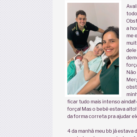
Aval
todo
Obst
a ho
me e
muit
dele
demo
forç
Não 
Merg
obst
minh
ficar tudo mais intenso ainda!
força! Mas o bebê estava alto
da forma correta pra ajudar e
4 da manhã meu bb já estava d