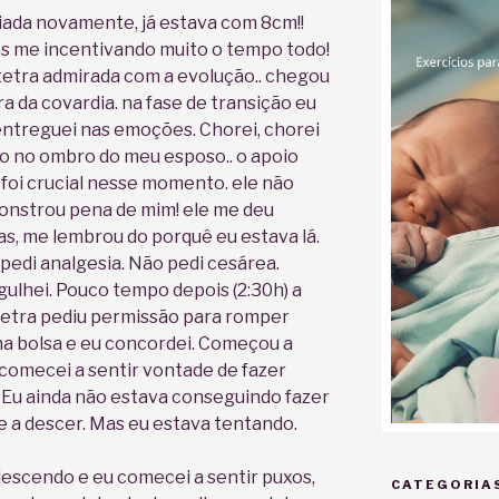
iada novamente, já estava com 8cm!!
s me incentivando muito o tempo todo!
etra admirada com a evolução.. chegou
ra da covardia. na fase de transição eu
ntreguei nas emoções. Chorei, chorei
o no ombro do meu esposo.. o apoio
 foi crucial nesse momento. ele não
nstrou pena de mim! ele me deu
as, me lembrou do porquê eu estava lá.
pedi analgesia. Não pedi cesárea.
ulhei. Pouco tempo depois (2:30h) a
etra pediu permissão para romper
a bolsa e eu concordei. Começou a
! comecei a sentir vontade de fazer
! Eu ainda não estava conseguindo fazer
le a descer. Mas eu estava tentando.
escendo e eu comecei a sentir puxos,
CATEGORIA