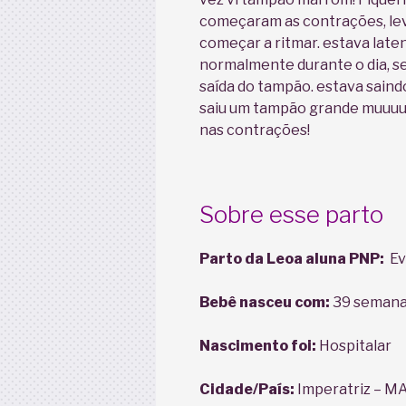
começaram as contrações, leva
começar a ritmar. estava late
normalmente durante o dia, 
saída do tampão. estava saind
saiu um tampão grande muuuui
nas contrações!
Sobre esse parto
Parto da Leoa aluna PNP:
Ev
Bebê nasceu com:
39 semanas
Nascimento foi:
Hospitalar
Cidade/País:
Imperatriz – MA,