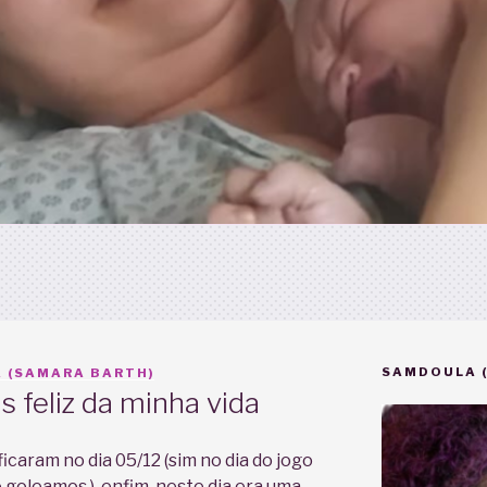
SAMDOULA 
 (SAMARA BARTH)
 feliz da minha vida
caram no dia 05/12 (sim no dia do jogo
e goleamos ), enfim, neste dia era uma