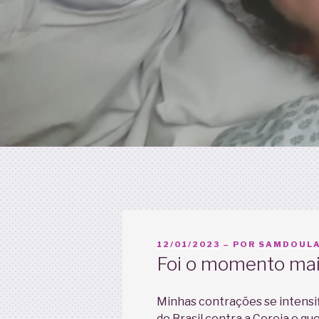
PUBLICADO
12/01/2023
– POR
SAMDOULA
EM
Foi o momento mais
Minhas contrações se intensifi
do Brasil contra a Coreia e qu