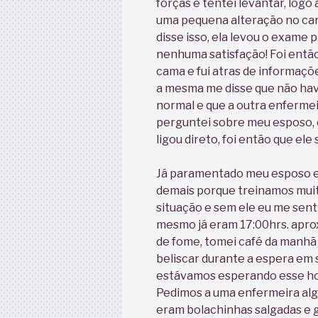
forças e tentei levantar, logo
uma pequena alteração no car
disse isso, ela levou o exame
nenhuma satisfação! Foi então
cama e fui atras de informaçõ
a mesma me disse que não ha
normal e que a outra enfermei
perguntei sobre meu esposo, e
ligou direto, foi então que ele 
Já paramentado meu esposo e
demais porque treinamos muit
situação e sem ele eu me sent
mesmo já eram 17:00hrs. apr
de fome, tomei café da manhã 
beliscar durante a espera em 
estávamos esperando esse holo
Pedimos a uma enfermeira algo
eram bolachinhas salgadas e g