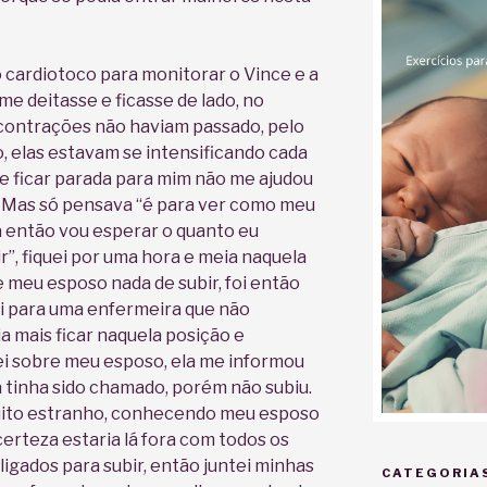
 cardiotoco para monitorar o Vince e a
e deitasse e ficasse de lado, no
contrações não haviam
passado, pelo
, elas estavam se intensificando cada
 e ficar parada para mim não me ajudou
 Mas só pensava “é para ver como meu
tá então vou esperar o quanto eu
”, fiquei por uma hora e meia naquela
 meu esposo nada de subir, foi então
ei para uma enfermeira que não
a mais ficar naquela posição e
i sobre meu esposo, ela me informou
á tinha sido chamado, porém não subiu.
ito estranho, conhecendo meu esposo
erteza estaria lá fora com todos os
ligados para subir, então juntei minhas
CATEGORIA