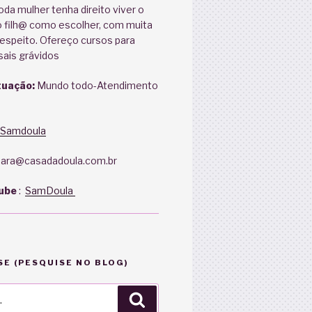
oda mulher tenha direito viver o
 filh@ como escolher, com muita
espeito. Ofereço cursos para
sais grávidos
tuação:
Mundo todo-Atendimento
Samdoula
ara@casadadoula.com.br
ube
:
SamDoula
E (PESQUISE NO BLOG)
Pesquisar