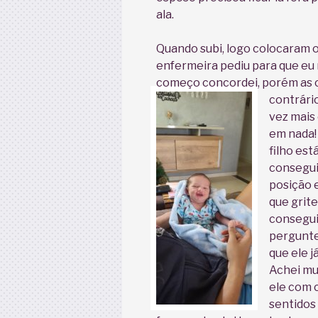
ala.
Quando subi, logo colocaram o
enfermeira pediu para que eu m
começo concordei, porém as 
contrário
vez mais
em nada!
filho es
conseguir
posição e
que grit
consegui
pergunte
que ele j
Achei mu
ele com c
sentidos 