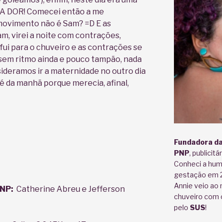
ITA DOR! Comecei então a me
movimento não é Sam? =D E as
am, virei a noite com contrações,
ui para o chuveiro e as contrações se
 sem ritmo ainda e pouco tampão, nada
sideramos ir a maternidade no outro dia
é da manhã porque merecia, afinal,
Fundadora da
PNP
, publicit
Conheci a hum
gestação em 20
Annie veio ao
PNP:
Catherine Abreu e Jefferson
chuveiro com o
pelo
SUS
!