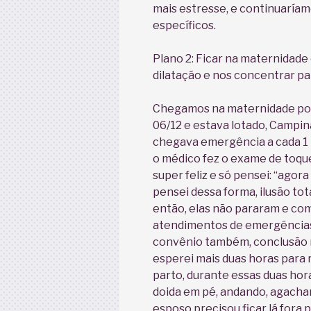
mais estresse, e continuaría
específicos.
Plano 2: Ficar na maternidade
dilatação e nos concentrar pa
Chegamos na maternidade por 
06/12 e estava lotado, Campin
chegava emergência a cada 1 h
o médico fez o exame de toque
super feliz e só pensei: “agora
pensei dessa forma, ilusão to
então, elas não pararam e co
atendimentos de emergências
convênio também, conclusão 
esperei mais duas horas para r
parto, durante essas duas hor
doida em pé, andando, agacha
esposo precisou ficar lá fora