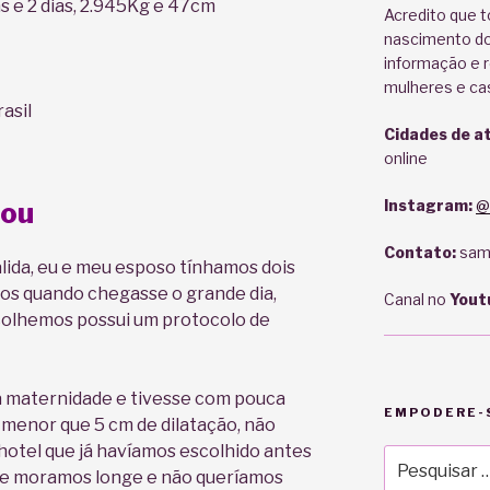
 e 2 dias, 2.945Kg e 47cm
Acredito que t
nascimento do
informação e r
mulheres e ca
rasil
Cidades de a
online
Instagram:
@
çou
Contato:
sam
ida, eu e meu esposo tínhamos dois
os quando chegasse o grande dia,
Canal no
Yout
colhemos possui um protocolo de
a maternidade e tivesse com pouca
EMPODERE-S
 menor que 5 cm de dilatação, não
 hotel que já havíamos escolhido antes
Pesquisar
ue moramos longe e não queríamos
por: