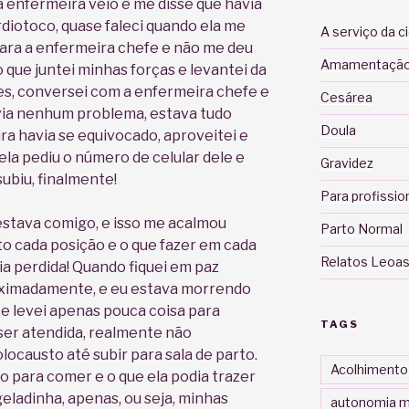
 a enfermeira veio e me disse que havia
diotoco, quase faleci quando ela me
A serviço da c
 para a enfermeira chefe e não me deu
Amamentaçã
 que juntei minhas forças e levantei da
es, conversei com a enfermeira chefe e
Cesárea
via nenhum problema, estava tudo
Doula
ra havia se equivocado, aproveitei e
la pediu o número de celular dele e
Gravidez
subiu, finalmente!
Para profissio
stava comigo, e isso me acalmou
Parto Normal
o cada posição e o que fazer em cada
Relatos Leoas
ia perdida! Quando fiquei em paz
oximadamente, e eu estava morrendo
e levei apenas pouca coisa para
TAGS
ser atendida, realmente não
causto até subir para sala de parto.
Acolhimento
 para comer e o que ela podia trazer
eladinha, apenas, ou seja, minhas
autonomia m