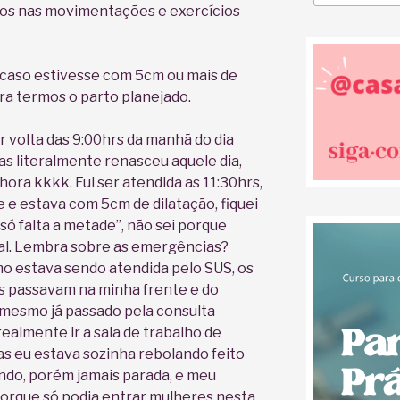
mos nas movimentações e exercícios
 caso estivesse com 5cm ou mais de
ra termos o parto planejado.
volta das 9:00hrs da manhã do dia
as literalmente renasceu aquele dia,
ora kkkk. Fui ser atendida as 11:30hrs,
 e estava com 5cm de dilatação, fiquei
 só falta a metade”, não sei porque
tal. Lembra sobre as emergências?
mo estava sendo atendida pelo SUS, os
 passavam na minha frente e do
mesmo já passado pela consulta
ealmente ir a sala de trabalho de
as eu estava sozinha rebolando feito
ndo, porém jamais parada, e meu
 porque só podia entrar mulheres nesta