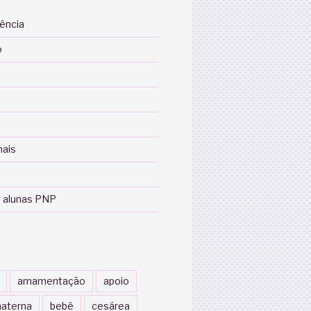
iência
o
nais
 alunas PNP
amamentação
apoio
aterna
bebê
cesárea