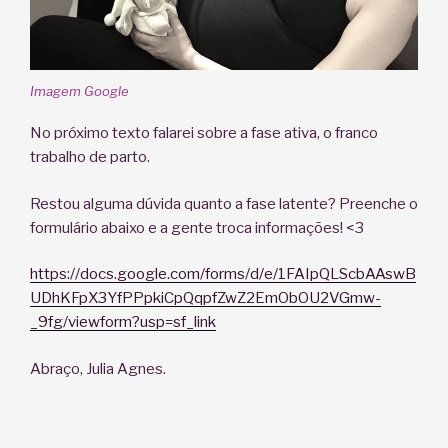
Imagem Google
No próximo texto falarei sobre a fase ativa, o franco
trabalho de parto.
Restou alguma dúvida quanto a fase latente? Preenche o
formulário abaixo e a gente troca informações! <3
https://docs.google.com/forms/d/e/1FAIpQLScbAAswB
UDhKFpX3YfPPpkiCpQqpfZwZ2EmObOU2VGmw-
_9fg/viewform?usp=sf_link
Abraço, Julia Agnes.