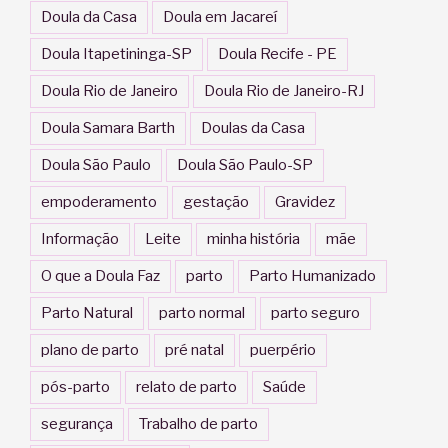
Doula da Casa
Doula em Jacareí
Doula Itapetininga-SP
Doula Recife - PE
Doula Rio de Janeiro
Doula Rio de Janeiro-RJ
Doula Samara Barth
Doulas da Casa
Doula São Paulo
Doula São Paulo-SP
empoderamento
gestação
Gravidez
Informação
Leite
minha história
mãe
O que a Doula Faz
parto
Parto Humanizado
Parto Natural
parto normal
parto seguro
plano de parto
pré natal
puerpério
pós-parto
relato de parto
Saúde
segurança
Trabalho de parto