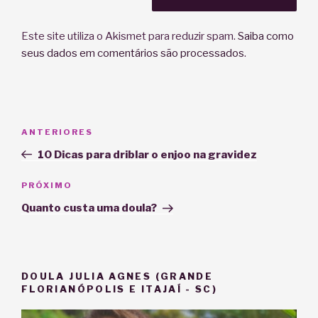
Este site utiliza o Akismet para reduzir spam.
Saiba como
seus dados em comentários são processados
.
Navegação
Post
ANTERIORES
de
anterior
10 Dicas para driblar o enjoo na gravidez
Post
Próximo
PRÓXIMO
post
Quanto custa uma doula?
DOULA JULIA AGNES (GRANDE
FLORIANÓPOLIS E ITAJAÍ - SC)