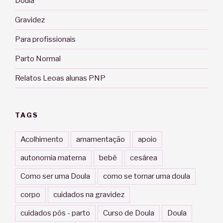
Doula
Gravidez
Para profissionais
Parto Normal
Relatos Leoas alunas PNP
TAGS
Acolhimento
amamentação
apoio
autonomia materna
bebê
cesárea
Como ser uma Doula
como se tornar uma doula
corpo
cuidados na gravidez
cuidados pós - parto
Curso de Doula
Doula