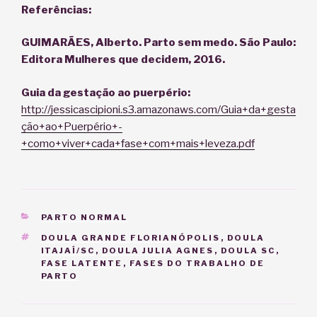
Referências:
GUIMARÃES, Alberto. Parto sem medo. São Paulo:
Editora Mulheres que decidem, 2016.
Guia da gestação ao puerpério:
http://jessicascipioni.s3.amazonaws.com/Guia+da+gesta
ção+ao+Puerpério+-
+como+viver+cada+fase+com+mais+leveza.pdf
CATEGORIAS
PARTO NORMAL
TAGS
DOULA GRANDE FLORIANÓPOLIS
,
DOULA
ITAJAÍ/SC
,
DOULA JULIA AGNES
,
DOULA SC
,
FASE LATENTE
,
FASES DO TRABALHO DE
PARTO