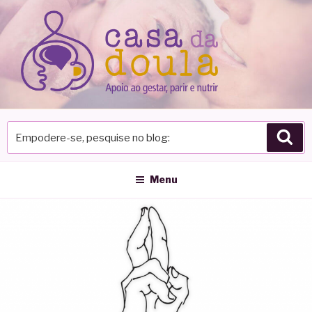
Pular
para
o
conteúdo
Empodere-
Pes
se,
pesquise
no
Menu
blog