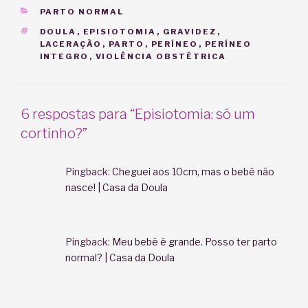
CATEGORIAS
PARTO NORMAL
TAGS
DOULA
,
EPISIOTOMIA
,
GRAVIDEZ
,
LACERAÇÃO
,
PARTO
,
PERÍNEO
,
PERÍNEO
INTEGRO
,
VIOLÊNCIA OBSTÉTRICA
6 respostas para “Episiotomia: só um
cortinho?”
Pingback:
Cheguei aos 10cm, mas o bebê não
nasce! | Casa da Doula
Pingback:
Meu bebê é grande. Posso ter parto
normal? | Casa da Doula