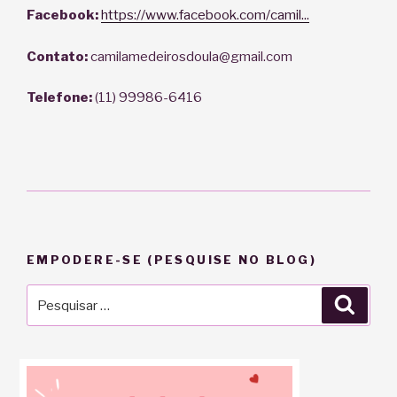
Facebook:
https://www.facebook.com/camil...
Contato:
camilamedeirosdoula@gmail.com
Telefone:
(11) 99986-6416
EMPODERE-SE (PESQUISE NO BLOG)
Pesquisar
Pesqu
por: