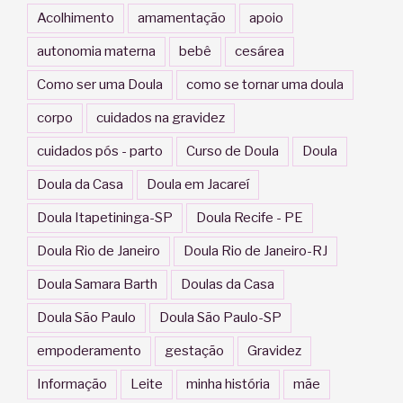
Acolhimento
amamentação
apoio
autonomia materna
bebê
cesárea
Como ser uma Doula
como se tornar uma doula
corpo
cuidados na gravidez
cuidados pós - parto
Curso de Doula
Doula
Doula da Casa
Doula em Jacareí
Doula Itapetininga-SP
Doula Recife - PE
Doula Rio de Janeiro
Doula Rio de Janeiro-RJ
Doula Samara Barth
Doulas da Casa
Doula São Paulo
Doula São Paulo-SP
empoderamento
gestação
Gravidez
Informação
Leite
minha história
mãe