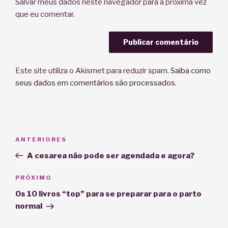
Salvar meus dados neste navegador para a próxima vez
que eu comentar.
Este site utiliza o Akismet para reduzir spam.
Saiba como
seus dados em comentários são processados
.
Navegação
Post
ANTERIORES
de
anterior
A cesarea não pode ser agendada e agora?
Post
Próximo
PRÓXIMO
post
Os 10 livros “top” para se preparar para o parto
normal