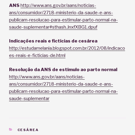
ANS
http://www.ans.gov.br/aans/noticias-
ans/consumidor/2718-ministerio-da-saude-e-ans-
publicam-resolucao-para-estimular-parto-normal-na-
saude-suplementar#sthash.JnxfXBG1.dpuf
Indicações reais e fictícias de cesárea
http://estudamelania.blogspot.com.br/2012/08/indicaco
es-reais-e-ficticias-de.html
Resolução da ANS de estímulo ao parto normal
http://www.ans.gov.br/aans/noticias-
ans/consumidor/2718-ministerio-da-saude-e-ans-
publicam-resolucao-para-estimular-parto-normal-na-
saude-suplementar
CATEGORIAS
CESÁREA