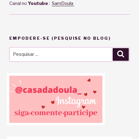
Canal no
Youtube
:
SamDoula
EMPODERE-SE (PESQUISE NO BLOG)
Pesquisar
Pesqu
por: