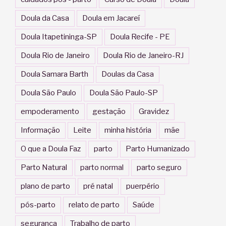
Doula da Casa
Doula em Jacareí
Doula Itapetininga-SP
Doula Recife - PE
Doula Rio de Janeiro
Doula Rio de Janeiro-RJ
Doula Samara Barth
Doulas da Casa
Doula São Paulo
Doula São Paulo-SP
empoderamento
gestação
Gravidez
Informação
Leite
minha história
mãe
O que a Doula Faz
parto
Parto Humanizado
Parto Natural
parto normal
parto seguro
plano de parto
pré natal
puerpério
pós-parto
relato de parto
Saúde
segurança
Trabalho de parto