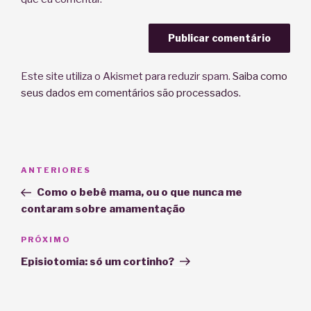
Este site utiliza o Akismet para reduzir spam.
Saiba como
seus dados em comentários são processados
.
Navegação
Post
ANTERIORES
de
anterior
Como o bebê mama, ou o que nunca me
Post
contaram sobre amamentação
Próximo
PRÓXIMO
post
Episiotomia: só um cortinho?