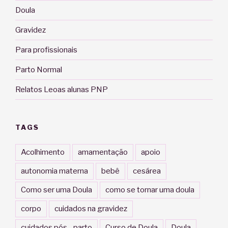
Doula
Gravidez
Para profissionais
Parto Normal
Relatos Leoas alunas PNP
TAGS
Acolhimento
amamentação
apoio
autonomia materna
bebê
cesárea
Como ser uma Doula
como se tornar uma doula
corpo
cuidados na gravidez
cuidados pós - parto
Curso de Doula
Doula