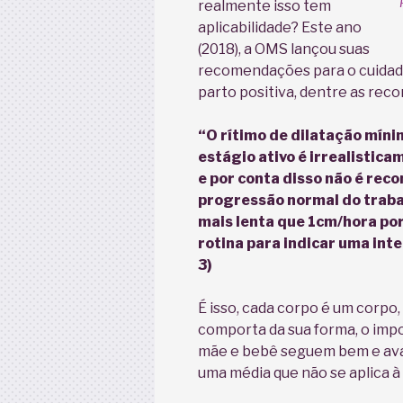
realmente isso tem
aplicabilidade? Este ano
(2018), a OMS lançou suas
recomendações para o cuidado
parto positiva, dentre as rec
“O rítimo de dilatação míni
estágio ativo é irrealistic
e por conta disso não é rec
progressão normal do trabal
mais lenta que 1cm/hora por
rotina para indicar uma int
3)
É isso, cada corpo é um corpo
comporta da sua forma, o imp
mãe e bebê seguem bem e aval
uma média que não se aplica 