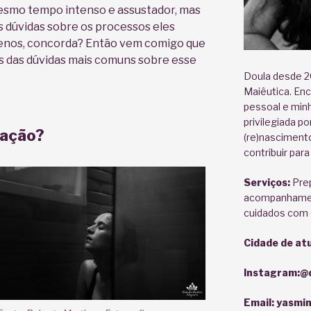
mesmo tempo intenso e assustador, mas
dúvidas sobre os processos eles
enos, concorda? Então vem comigo que
s das dúvidas mais comuns sobre esse
Doula desde 2
Maiêutica. En
pessoal e minh
privilegiada p
atação?
(re)nascimento
contribuir par
Serviços:
Prep
acompanhament
cuidados com 
Cidade de at
Instagram:
@d
Email:
yasmin