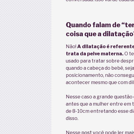
Quando falam de “te
coisa que a dilatação
Não!
A dilatação é referente
trata da pelve materna.
O te
usado para tratar sobre despr
quando a cabeça do bebê, seja
posicionamento, não consegue
acontecer mesmo que com dil
Nesse caso a grande questão 
antes que a mulher entre em t
de 8-10cm entretando esse d
disso.
Nesse
post
você pode ler mais