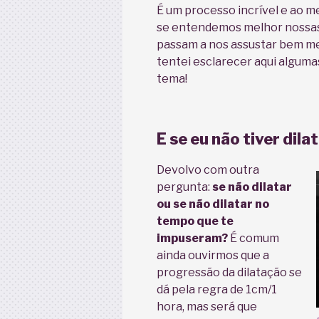
É um processo incrível e ao 
se entendemos melhor nossas 
passam a nos assustar bem m
tentei esclarecer aqui alguma
tema!
E se eu não tiver dil
Devolvo com outra
pergunta:
se não dilatar
ou se não dilatar no
tempo que te
impuseram?
É comum
ainda ouvirmos que a
progressão da dilatação se
dá pela regra de 1cm/1
hora, mas será que