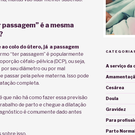
r passagem” é a mesma
?
 ao colo do útero, já a passagem
CATEGORIA
rmo “ter passagem” é popularmente
oporção céfalo-pélvica (DCP), ou seja,
A serviço da 
 por seu diâmetro ou por mal
 passar pela pelve materna. Isso pode
Amamentaçã
atação completa.
Cesárea
é que não há como fazer essa previsão
Doula
rabalho de parto e chegue a dilatação
Gravidez
iagnóstico é comumente dado antes
Para profissi
Parto Norma
 sobre isso.