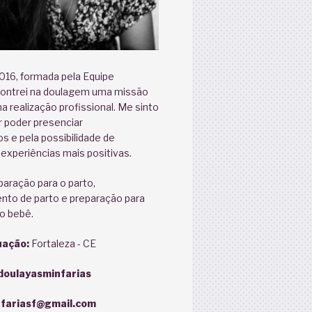
016, formada pela Equipe
contrei na doulagem uma missão
a realização profissional. Me sinto
or poder presenciar
s e pela possibilidade de
a experiências mais positivas.
aração para o parto,
o de parto e preparação para
o bebê.
uação:
Fortaleza - CE
oulayasminfarias
fariasf@gmail.com