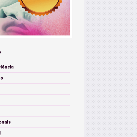
S
ciência
o
onais
l