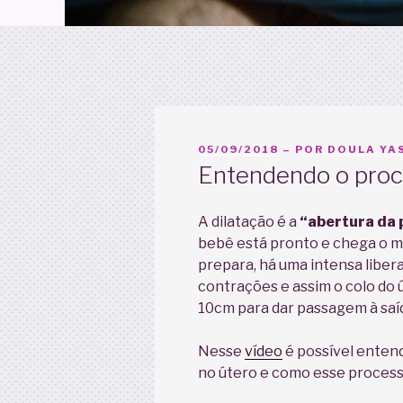
PUBLICADO
05/09/2018
– POR
DOULA YAS
EM
Entendendo o proc
A dilatação é a
“abertura da 
bebê está pronto e chega o 
prepara, há uma intensa liber
contrações e assim o colo do 
10cm para dar passagem à saí
Nesse
vídeo
é possível enten
no útero e como esse processo