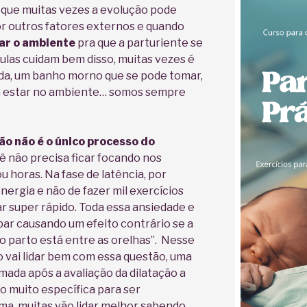
 que muitas vezes a evolução pode
r outros fatores externos e quando
ar o ambiente
pra que a parturiente se
oulas cuidam bem disso, muitas vezes é
ada, um banho morno que se pode tomar,
sa estar no ambiente… somos sempre
.
ão não é o único processo do
ê não precisa ficar focando nos
 horas. Na fase de latência, por
ergia e não de fazer mil exercícios
ar super rápido. Toda essa ansiedade e
r causando um efeito contrário se a
“o parto está entre as orelhas”. Nesse
o vai lidar bem com essa questão, uma
rmada após a avaliação da dilatação a
o muito específica para ser
uma, muitas vão lidar melhor sabendo.