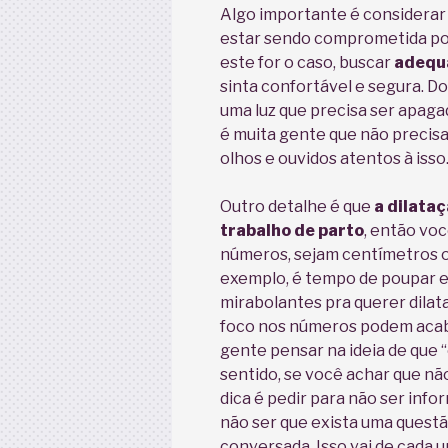
Algo importante é considerar
estar sendo comprometida po
este for o caso, buscar
adequ
sinta confortável e segura. D
uma luz que precisa ser apag
é muita gente que não preci
olhos e ouvidos atentos à isso
Outro detalhe é que
a dilataç
trabalho de parto
, então voc
números, sejam centímetros ou
exemplo, é tempo de poupar en
mirabolantes pra querer dilat
foco nos números podem acaba
gente pensar na ideia de que 
sentido, se você achar que nã
dica é pedir para não ser info
não ser que exista uma questã
conversada. Isso vai de cada 