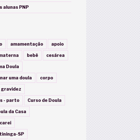
s alunas PNP
o
amamentação
apoio
materna
bebê
cesárea
ma Doula
nar uma doula
corpo
 gravidez
s - parto
Curso de Doula
ula da Casa
careí
tininga-SP