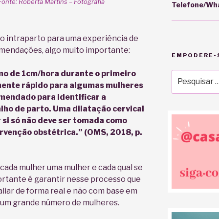
Fonte: Roberta Martins – Fotografia
Telefone/Wh
 intraparto para uma experiência de
omendações, algo muito importante:
EMPODERE-S
mo de 1cm/hora durante o primeiro
Pesquisar
amente rápido para algumas mulheres
por:
omendado para identificar a
ho de parto. Uma dilatação cervical
 si só não deve ser tomada como
ervenção obstétrica.” (OMS, 2018, p.
, cada mulher uma mulher e cada qual se
ortante é garantir nesse processo que
iar de forma real e não com base em
à um grande número de mulheres.