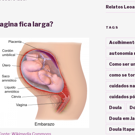
Relatos Leoa
vagina fica larga?
TAGS
Acolhiment
autonomia 
Como ser u
como se tor
cuidados na
cuidados pó
Doula
Do
Doula em Ja
Doula Itape
Fonte: Wikimedia Commons