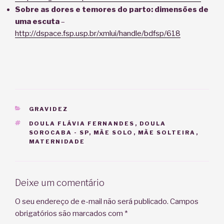
Sobre as dores e temores do parto: dimensões de
uma escuta
–
http://dspace.fsp.usp.br/xmlui/handle/bdfsp/618
CATEGORIAS
GRAVIDEZ
TAGS
DOULA FLÁVIA FERNANDES
,
DOULA
SOROCABA - SP
,
MÃE SOLO
,
MÃE SOLTEIRA
,
MATERNIDADE
Deixe um comentário
O seu endereço de e-mail não será publicado.
Campos
obrigatórios são marcados com
*