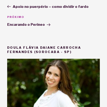
de
anterior
Apoio no puerpério – como dividir o fardo
Post
Próximo
PRÓXIMO
post
Encarando o Períneo
DOULA FLÁVIA DAIANE CARROCHA
FERNANDES (SOROCABA - SP)