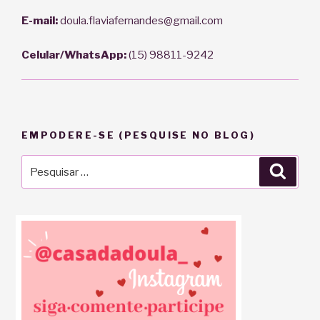
E-mail:
doula.flaviafernandes@gmail.com
Celular/WhatsApp:
(15) 98811-9242
EMPODERE-SE (PESQUISE NO BLOG)
Pesquisar
Pesqu
por: