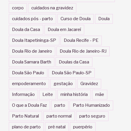
corpo
cuidados na gravidez
cuidados pós - parto
Curso de Doula
Doula
Doula da Casa
Doula em Jacareí
Doula Itapetininga-SP
Doula Recife - PE
Doula Rio de Janeiro
Doula Rio de Janeiro-RJ
Doula Samara Barth
Doulas da Casa
Doula São Paulo
Doula São Paulo-SP
empoderamento
gestação
Gravidez
Informação
Leite
minha história
mãe
O que a Doula Faz
parto
Parto Humanizado
Parto Natural
parto normal
parto seguro
plano de parto
pré natal
puerpério