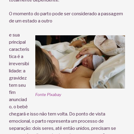
O momento do parto pode ser considerado a passagem
de um estado a outro
e sua
principal
caracterís
tica é a
irreversibi
lidade: a
gravidez
tem seu
fim
Fonte Pixabay
anunciad
o, o bebê
chegará e isso não tem volta. Do ponto de vista
emocional, o parto representa um processo de
separação: dois seres, até então unidos, precisam se