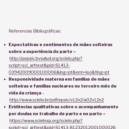
Referencias Bibliográficas:
Expectativas e sentimentos de mães solteiras
sobre a experiência do parto
–
http://pepsic.bvsalud.org/scielo.php?
script=sci_arttext&pid=S1413-
03942009000100006&lng=pt&nrm=iso&tlng=pt
Responsividade materna em famílias de mães
solteiras e famílias nucleares no terceiro mês de
vida da criança
–
http://www.scielo.br/pdf/epsic/v12n2/a02v12n2
Evidências qualitativas sobre o acompanhamento
por doulas no trabalho de parto e no parto
–
https://www.scielosp.org/scielo.php?
script=sci_arttext&pid=S1413-81232012001000026