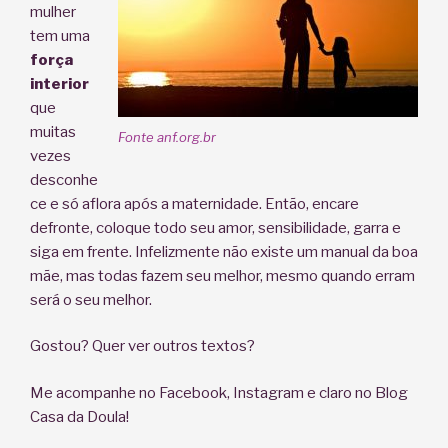
mulher
tem uma
força
interior
que
muitas
Fonte anf.org.br
vezes
desconhe
ce e só aflora após a maternidade. Então, encare
defronte, coloque todo seu amor, sensibilidade, garra e
siga em frente. Infelizmente não existe um manual da boa
mãe, mas todas fazem seu melhor, mesmo quando erram
será o seu melhor.
Gostou? Quer ver outros textos?
Me acompanhe no Facebook, Instagram e claro no Blog
Casa da Doula!