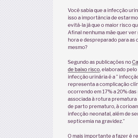
Você sabia que a infecção uri
isso a importância de estarm
evitá-la já que o maior risco q
Afinal nenhuma mãe quer ver 
hora e despreparado para as c
mesmo?
Segundo as publicações no
Ca
de baixo risco
, elaborado pelo
infecção urinária é a ” infec
representa a complicação clín
ocorrendo em 17% a 20% das 
associada à rotura prematura
de parto prematuro, à corioam
infecção neonatal, além de se
septicemia na gravidez.”
O mais importante a fazer é 