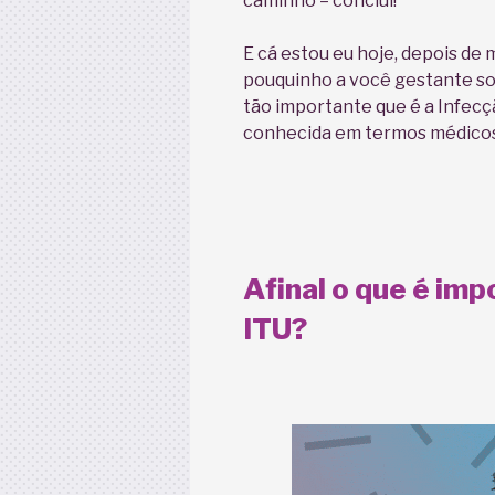
caminho – concluí!
E cá estou eu hoje, depois de 
pouquinho a você gestante s
tão importante que é a Infecç
conhecida em termos médicos p
Afinal o que é imp
ITU?