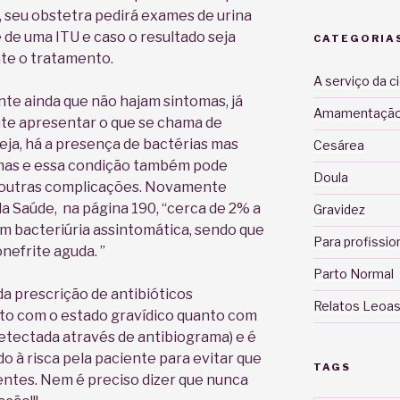
e, seu obstetra pedirá exames de urina
e de uma ITU e caso o resultado seja
CATEGORIA
nte o tratamento.
A serviço da c
nte ainda que não hajam sintomas, já
Amamentaçã
nte apresentar o que se chama de
eja, há a presença de bactérias mas
Cesárea
mas e essa condição também pode
Doula
e outras complicações. Novamente
a Saúde, na página 190, “cerca de 2% a
Gravidez
 bacteriúria assintomática, sendo que
Para profissio
efrite aguda. ”
Parto Normal
da prescrição de antibióticos
Relatos Leoas
nto com o estado gravídico quanto com
detectada através de antibiograma) e é
o à risca pela paciente para evitar que
TAGS
entes. Nem é preciso dizer que nunca