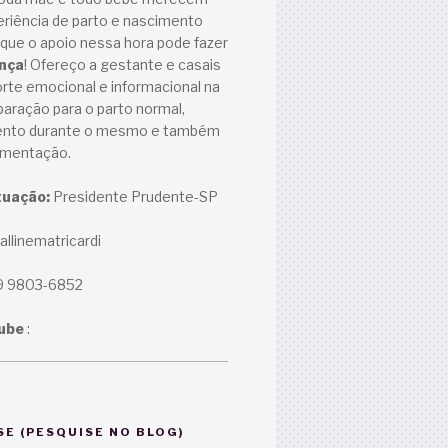
eriência de parto e nascimento
que o apoio nessa hora pode fazer
ença
! Ofereço a gestante e casais
rte emocional e informacional na
aração para o parto normal,
nto durante o mesmo e também
amentação.
tuação:
Presidente Prudente-SP
llinematricardi
9 9803-6852
ube
:
E (PESQUISE NO BLOG)