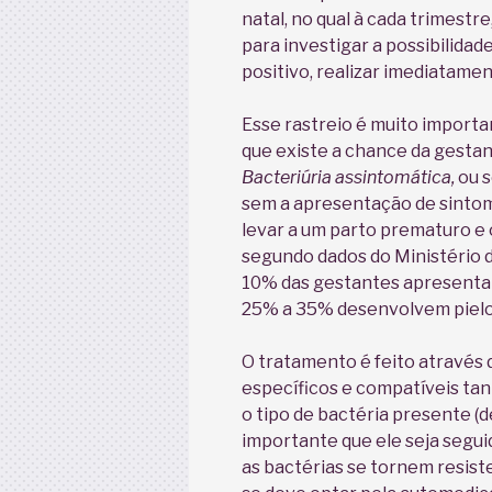
natal, no qual à cada trimestr
para investigar a possibilidad
positivo, realizar imediatame
Esse rastreio é muito importa
que existe a chance da gesta
Bacteriúria assintomática,
ou s
sem a apresentação de sinto
levar a um parto prematuro 
segundo dados do Ministério d
10% das gestantes apresentam
25% a 35% desenvolvem pielon
O tratamento é feito através 
específicos e compatíveis ta
o tipo de bactéria presente (
importante que ele seja seguid
as bactérias se tornem resist