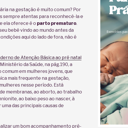
nária na gestação é muito comum? Por
os sempre atentas para reconhecê-la e
ue ela oferece é o
parto prematuro
.
seu bebê vindo ao mundo antes da
ondições aqui do lado de fora, não é
derno de Atenção Básica ao pré natal
 Ministério da Saúde, na pág.190, a
ção comum em mulheres jovens, que
ica mais frequente na gestação,
mulheres nesse período. Está
 de membranas, ao aborto, ao trabalho
nionite, ao baixo peso ao nascer, à
r uma das principais causas de
realizar um bom acompanhamento pré-