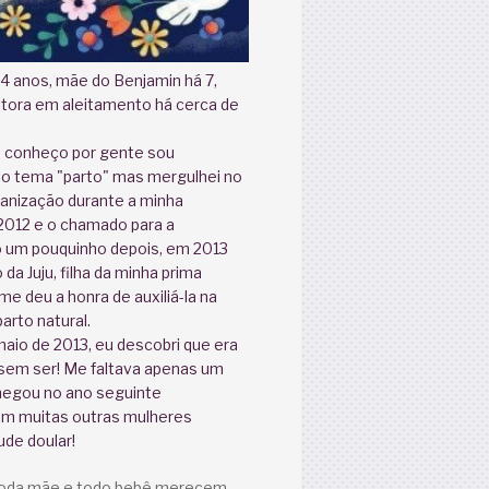
4 anos, mãe do Benjamin há 7,
ltora em aleitamento há cerca de
 conheço por gente sou
lo tema "parto" mas mergulhei no
nização durante a minha
012 e o chamado para a
 um pouquinho depois, em 2013
da Juju, filha da minha prima
me deu a honra de auxiliá-la na
arto natural.
aio de 2013, eu descobri que era
em ser! Me faltava apenas um
hegou no ano seguinte
m muitas outras mulheres
ude doular!
toda mãe e todo bebê merecem