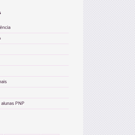
S
iência
o
nais
 alunas PNP