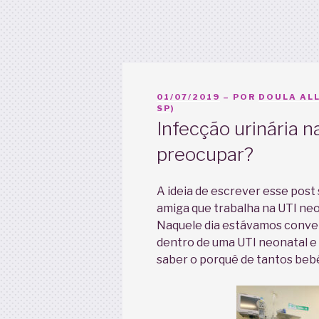
PUBLICADO
01/07/2019
– POR
DOULA ALL
EM
SP)
Infecção urinária 
preocupar?
A ideia de escrever esse pos
amiga que trabalha na UTI neo
Naquele dia estávamos convers
dentro de uma UTI neonatal e e
saber o porquê de tantos beb