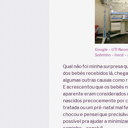
Google – UTI Neona
Sobrinho – Irecê –
Qual não foi minha surpresa q
dos bebês recebidos lá, cheg
algumas outras causas como r
E acrescentou que os bebês n
aparente eram considerados de
nascidos precocemente por co
tratada ou um pré-natal mal 
chocou e pensei que precisáv
possível pra ajudar a minimiza