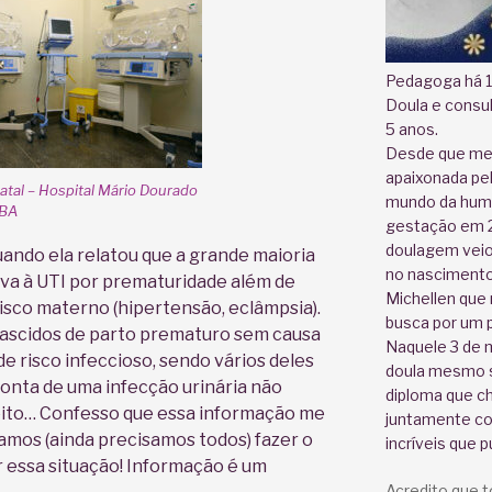
Pedagoga há 1
Doula e consu
5 anos.
Desde que me
apaixonada pe
tal – Hospital Mário Dourado
mundo da huma
 BA
gestação em 2
doulagem veio
uando ela relatou que a grande maioria
no nascimento 
ava à UTI por prematuridade além de
Michellen que 
isco materno (hipertensão, eclâmpsia).
busca por um p
ascidos de parto prematuro sem causa
Naquele 3 de m
 risco infeccioso, sendo vários deles
doula mesmo s
nta de uma infecção urinária não
diploma que c
feito… Confesso que essa informação me
juntamente co
amos (ainda precisamos todos) fazer o
incríveis que p
r essa situação! Informação é um
Acredito que 