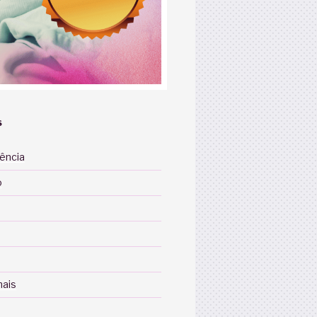
S
iência
o
nais