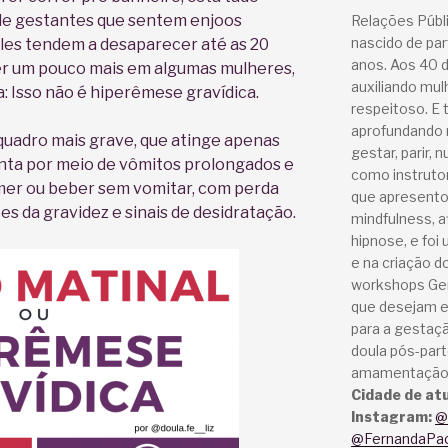
de gestantes que sentem enjoos
Relações Públ
nascido de par
 eles tendem a desaparecer até as 20
anos. Aos 40 de
r um pouco mais em algumas mulheres,
auxiliando mu
a: Isso não é hiperêmese gravídica.
respeitoso. E 
aprofundando
quadro mais grave, que atinge apenas
gestar, parir, 
nta por meio de vômitos prolongados e
como instruto
omer ou beber sem vomitar, com perda
que apresento
s da gravidez e sinais de desidratação.
mindfulness, a
hipnose, e foi
e na criação d
workshops Gent
que desejam e
para a gestaç
doula pós-part
amamentação 
Cidade de at
Instagram:
@d
@FernandaPa