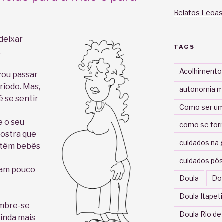
Relatos Leoas
deixar
TAGS
,
Acolhimento
zou passar
ríodo. Mas,
autonomia m
 se sentir
Como ser um
e o seu
como se tor
mostra que
cuidados na 
 têm bebês
cuidados pós
bam pouco
Doula
Do
Doula Itapet
embre-se
Doula Rio de
ainda mais