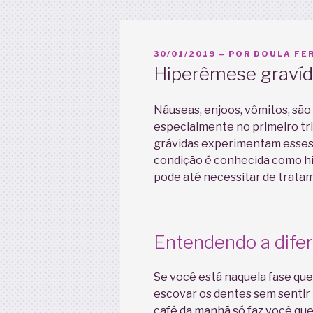
PUBLICADO
30/01/2019
– POR
DOULA FER
EM
Hiperêmese gravídi
Náuseas, enjoos, vômitos, sã
especialmente no primeiro tr
grávidas experimentam esses
condição é conhecida como h
pode até necessitar de tratam
Entendendo a dife
Se você está naquela fase qu
escovar os dentes sem sentir 
café da manhã só faz você que