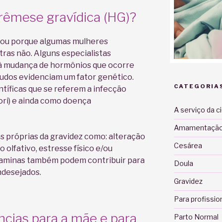
rêmese gravídica (HG)?
, ou porque algumas mulheres
ras não. Alguns especialistas
a à mudança de hormônios que ocorre
tudos evidenciam um fator genético.
CATEGORIA
tíficas que se referem a infecção
ori) e ainda como doença
A serviço da c
Amamentaçã
s próprias da gravidez como: alteração
Cesárea
 olfativo, estresse físico e/ou
itaminas também podem contribuir para
Doula
ndesejados.
Gravidez
Para profissio
cias para a mãe e para
Parto Normal