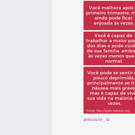
@doula.fe__liz