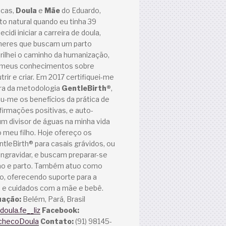
icas,
Doula
e
Mãe
do Eduardo,
to natural quando eu tinha 39
cidi iniciar a carreira de doula,
lheres que buscam um parto
trilhei o caminho da humanização,
 meus conhecimentos sobre
nutrir e criar. Em 2017 certifiquei-me
ra da metodologia
GentleBirth®
,
u-me os benefícios da prática de
firmações positivas, e auto-
 um divisor de águas na minha vida
o meu filho. Hoje ofereço os
leBirth® para casais grávidos, ou
ngravidar, e buscam preparar-se
ão e parto. Também atuo como
o, oferecendo suporte para a
e cuidados com a mãe e bebê.
uação:
Belém, Pará, Brasil
oula.fe__liz
Facebook:
checoDoula
Contato:
(91) 98145-