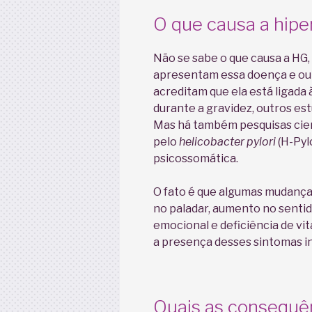
O que causa a hipe
Não se sabe o que causa a HG
apresentam essa doença e out
acreditam que ela está ligad
durante a gravidez, outros es
Mas há também pesquisas cien
pelo
helicobacter pylori
(H-Pyl
psicossomática.
O fato é que algumas mudança
no paladar, aumento no sentido
emocional e deficiência de v
a presença desses sintomas i
Quais as consequên