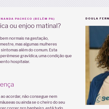
DOULA FERN
NANDA PACHECO (BELÉM PA)
ca ou enjoo matinal?
o bem normais na gestação,
imestre, mas algumas mulheres
 sintomas além do comum. Esta
iperêmese gravídica, uma condição que
ento hospitalar.
rença
e ao acordar, não consegue nem
náuseas ou ainda se o cheiro do seu
rer correr pro banheiro, está tudo