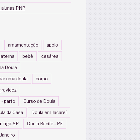
 alunas PNP
amamentação
apoio
aterna
bebê
cesárea
a Doula
nar uma doula
corpo
gravidez
 - parto
Curso de Doula
ula da Casa
Doula em Jacareí
ininga-SP
Doula Recife - PE
 Janeiro