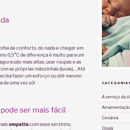
ada
bolha de conforto, do nada e chegar em
mo 0,5°C de diferença é muito para um
 agora são mais altas, usar roupas e as
com as próprias mãozinhas (luvas)… Até
recisa fazer um esforço ou até mesmo
a de uma vez só!
CATEGORIA
A serviço da c
Amamentaçã
ode ser mais fácil
Cesárea
mais
empatia
com esse serzinho,
Doula