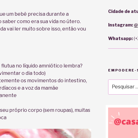
Cidade de atu
ue um bebê precisa durante a
 saber como era sua vida no útero.
Instagram:
@
da vai ler muito sobre isso, então vou
Whatsapp:
(
flutua no líquido amniótico lembra?
EMPODERE-S
imentar o dia todo)
temente os movimentos do intestino,
Pesquisar
rdíacos e a voz da mamãe
por:
manente
u próprio corpo (sem roupas), muitas
oca