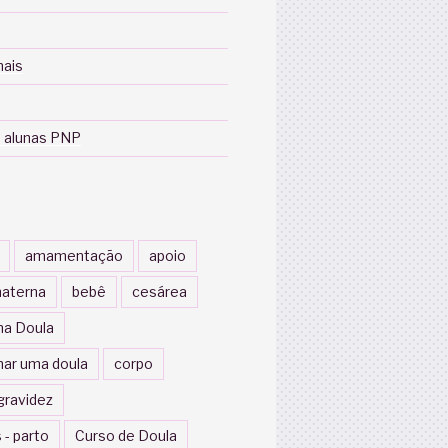
nais
 alunas PNP
amamentação
apoio
aterna
bebê
cesárea
a Doula
nar uma doula
corpo
gravidez
 - parto
Curso de Doula