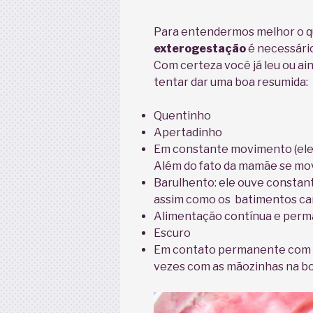
Para entendermos melhor o q
exterogestação
é necessário
Com certeza você já leu ou ain
tentar dar uma boa resumida:
Quentinho
Apertadinho
Em constante movimento (ele 
Além do fato da mamãe se mov
Barulhento: ele ouve constan
assim como os batimentos ca
Alimentação contínua e per
Escuro
Em contato permanente com se
vezes com as mãozinhas na b