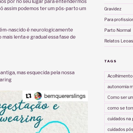
os pôr no seu lugar para entendermos
só assim podemos ter um pós-parto um
Gravidez
.
Para profissio
cém-nascido é neurologicamente
Parto Normal
 mais lenta e gradual essa fase de
Relatos Leoas
TAGS
antiga, mas esquecida pela nossa
Acolhimento
aring
autonomia m
Como ser um
como se tor
cuidados na 
cuidados pós