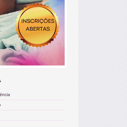
S
iência
o