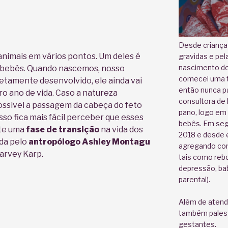
Desde criança
animais em vários pontos. Um deles é
gravidas e pel
nascimento do
o bebês. Quando nascemos, nosso
comecei uma t
etamente desenvolvido, ele ainda vai
então nunca pa
o ano de vida. Caso a natureza
consultora de h
possivel a passagem da cabeça do feto
pano, logo em
sso fica mais fácil perceber que esses
bebês. Em se
nte uma
fase de transição
na vida dos
2018 e desde 
ada pelo
antropólogo Ashley Montagu
agregando com
Harvey Karp.
tais como rebo
depressão, bab
parental).
Além de atend
também palest
gestantes.