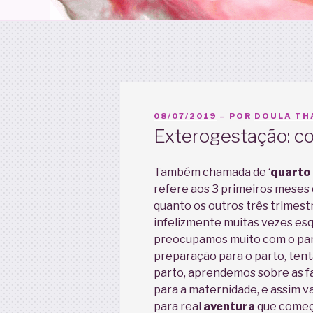
PUBLICADO
08/07/2019
– POR
DOULA THA
EM
Exterogestação: co
Também chamada de ‘
quarto
refere aos 3 primeiros meses 
quanto os outros três trimest
infelizmente muitas vezes es
preocupamos muito com o par
preparação para o parto, ten
parto, aprendemos sobre as fa
para a maternidade, e assim v
para real
aventura
que começa