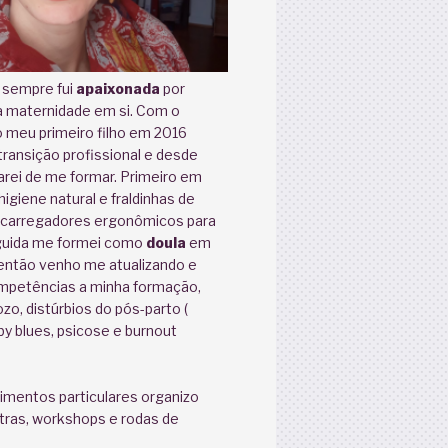
 sempre fui
apaixonada
por
a maternidade em si. Com o
 meu primeiro filho em 2016
ransição profissional e desde
rei de me formar. Primeiro em
igiene natural e fraldinhas de
 carregadores ergonômicos para
guida me formei como
doula
em
então venho me atualizando e
petências a minha formação,
zo, distúrbios do pós-parto (
y blues, psicose e burnout
imentos particulares organizo
ras, workshops e rodas de