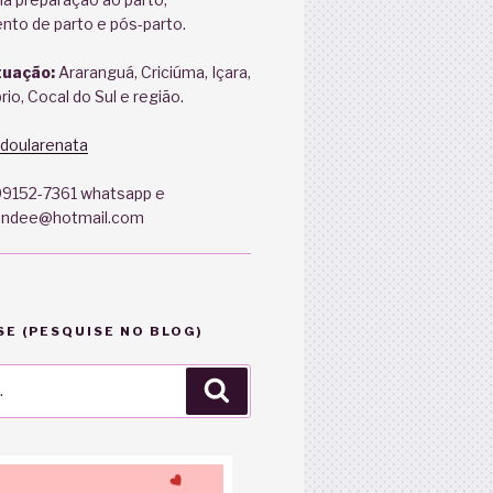
o de parto e pós-parto.
tuação:
Araranguá, Criciúma, Içara,
io, Cocal do Sul e região.
doularenata
9152-7361 whatsapp e
andee@hotmail.com
E (PESQUISE NO BLOG)
Pesquisar