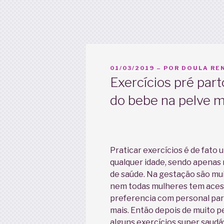
PUBLICADO
01/03/2019
– POR
DOULA REN
EM
Exercícios pré par
do bebe na pelve m
Praticar exercícios é de fato
qualquer idade, sendo apenas 
de saúde. Na gestação são mu
nem todas mulheres tem acess
preferencia com personal par
mais. Então depois de muito pe
alguns exercícios super saudá