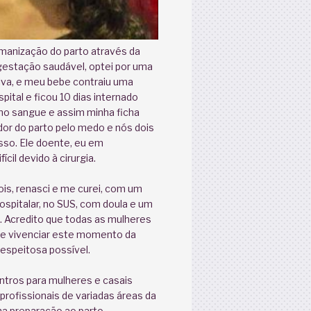
manização do parto através da
gestação saudável, optei por uma
iva, e meu bebe contraiu uma
pital e ficou 10 dias internado
no sangue e assim minha ficha
 dor do parto pelo medo e nós dois
sso. Ele doente, eu em
ícil devido à cirurgia.
is, renasci e me curei, com um
hospitalar, no SUS, com doula e um
. Acredito que todas as mulheres
 de vivenciar este momento da
espeitosa possível.
tros para mulheres e casais
profissionais de variadas áreas da
 na preparação ao parto,