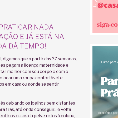
PRATICAR NADA
AÇÃO E JÁ ESTÁ NA
DA DÁ TEMPO!
l, digamos que a partir das 37 semanas,
es pegam a licença maternidade e
tar melhor com seu corpo e com o
olocar uma roupa confortável e
ios em casa ou aonde se sentir
pés deixando os joelhos bem distantes
ara trás, até onde conseguir…e volta
entir os ossos da pelve retos á coluna,