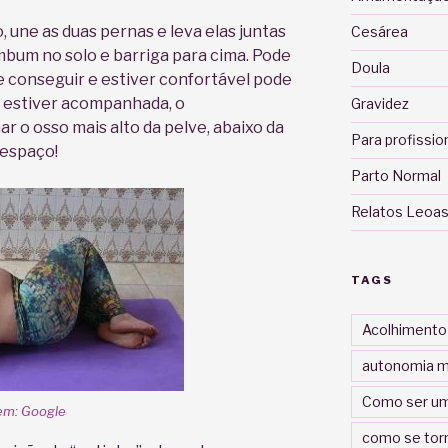
 une as duas pernas e leva elas juntas
Cesárea
mbum no solo e barriga para cima. Pode
Doula
e conseguir e estiver confortável pode
e estiver acompanhada, o
Gravidez
 o osso mais alto da pelve, abaixo da
Para profissio
 espaço!
Parto Normal
Relatos Leoas
TAGS
Acolhimento
autonomia m
Como ser um
gem: Google
como se tor