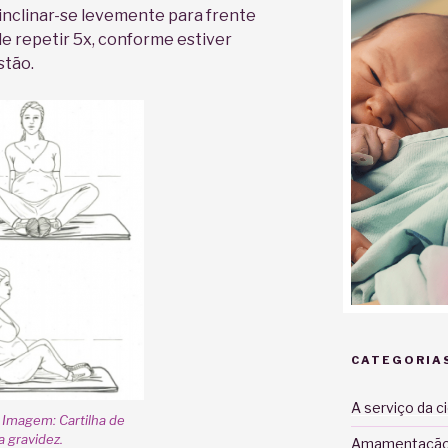
inclinar-se levemente para frente
de repetir 5x, conforme estiver
stão.
CATEGORIA
A serviço da c
– Imagem: Cartilha de
a gravidez.
Amamentaçã