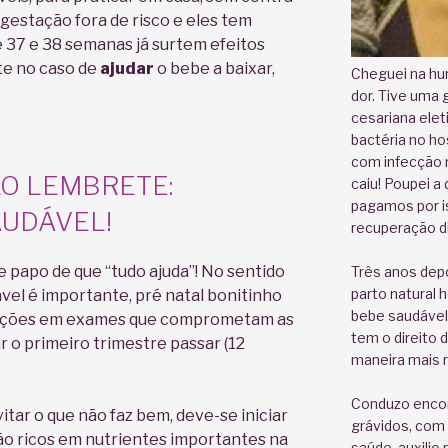
 gestação fora de risco e eles tem
 de 37 e 38 semanas já surtem efeitos
te no caso de
ajudar
o bebe a baixar,
Cheguei na hu
dor. Tive uma 
cesariana elet
bactéria no hos
com infecção 
O LEMBRETE:
caiu! Poupei a
pagamos por i
UDÁVEL!
recuperação dif
 papo de que “tudo ajuda”! No sentido
Três anos depo
parto natural 
el é importante, pré natal bonitinho
bebe saudável
rações em exames que comprometam as
tem o direito
ar o primeiro trimestre passar (12
maneira mais r
Conduzo encon
tar o que não faz bem, deve-se iniciar
grávidos, com 
ão ricos em nutrientes importantes na
saúde, auxilio