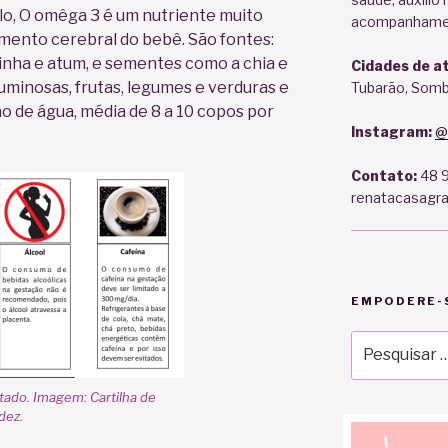
o, O omêga 3 é um nutriente muito
acompanhament
mento cerebral do bebê. São fontes:
dinha e atum, e sementes como a chia e
Cidades de a
guminosas, frutas, legumes e verduras e
Tubarão, Sombr
ão de água, média de 8 a 10 copos por
Instagram:
@
Contato:
48 9
renatacasagr
EMPODERE-S
Pesquisar
por:
tado. Imagem: Cartilha de
dez.