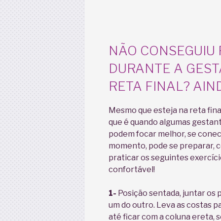
NÃO CONSEGUIU 
DURANTE A GEST
RETA FINAL? AIN
Mesmo que esteja na reta fina
que é quando algumas gestant
podem focar melhor, se conec
momento, pode se preparar, c
praticar os seguintes exercíc
confortável!
1-
Posição sentada, juntar os 
um do outro. Leva as costas p
até ficar com a coluna ereta, s