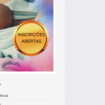
S
iência
o