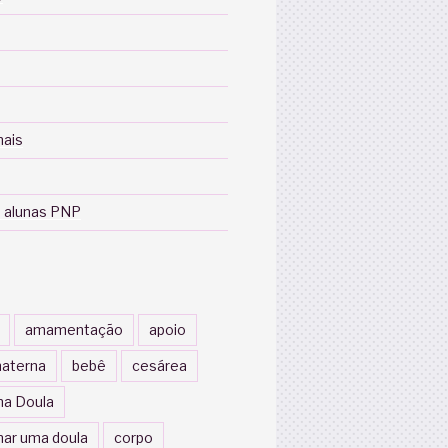
nais
 alunas PNP
amamentação
apoio
aterna
bebê
cesárea
a Doula
nar uma doula
corpo