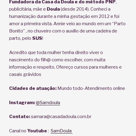
Fundadora da Casa da Doula e do método PNP
,
publicitária, mãe e
Doula
(desde 2014). Conheci a
humanização durante a minha gestação em 2012 e foi
amor a primeira vista. Annie veio ao mundo em um “Parto
Bonito” , no chuveiro com o auxilio de uma cadeira de
parto, pelo
SUS
!
Acredito que toda mulher tenha direito viver o
nascimento do filh@ como escolher, com muita
informação e respeito. Ofereço cursos para mulheres e
casais grávidos
Cidades de atuação:
Mundo todo-Atendimento online
Instagram:
@Samdoula
Contato:
samara@casadadoula.com.br
Canal no
Youtube
:
SamDoula