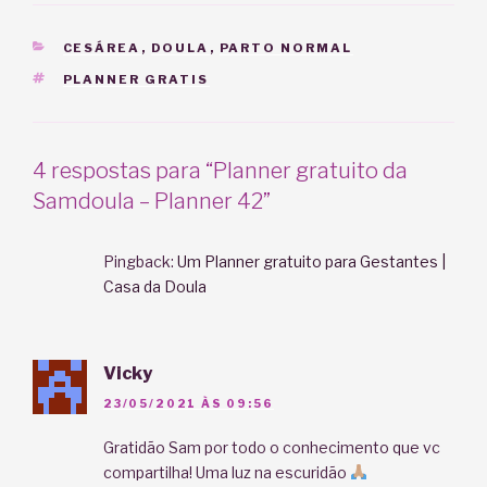
CATEGORIAS
CESÁREA
,
DOULA
,
PARTO NORMAL
TAGS
PLANNER GRATIS
4 respostas para “Planner gratuito da
Samdoula – Planner 42”
Pingback:
Um Planner gratuito para Gestantes |
Casa da Doula
Vicky
23/05/2021 ÀS 09:56
Gratidão Sam por todo o conhecimento que vc
compartilha! Uma luz na escuridão