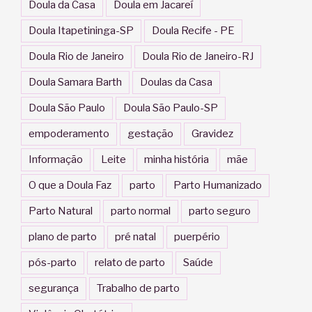
Doula da Casa
Doula em Jacareí
Doula Itapetininga-SP
Doula Recife - PE
Doula Rio de Janeiro
Doula Rio de Janeiro-RJ
Doula Samara Barth
Doulas da Casa
Doula São Paulo
Doula São Paulo-SP
empoderamento
gestação
Gravidez
Informação
Leite
minha história
mãe
O que a Doula Faz
parto
Parto Humanizado
Parto Natural
parto normal
parto seguro
plano de parto
pré natal
puerpério
pós-parto
relato de parto
Saúde
segurança
Trabalho de parto