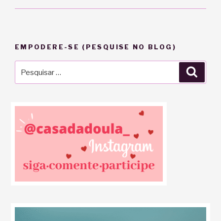
EMPODERE-SE (PESQUISE NO BLOG)
Pesquisar
Pesqu
por: