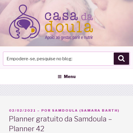
Pular
para
o
conteúdo
Empodere-
Pes
se,
pesquise
no
Menu
blog
PUBLICADO
02/02/2021
– POR
SAMDOULA (SAMARA BARTH)
EM
Planner gratuito da Samdoula –
Planner 42