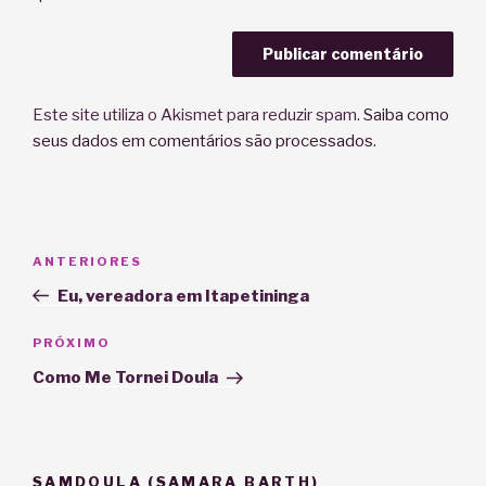
Este site utiliza o Akismet para reduzir spam.
Saiba como
seus dados em comentários são processados
.
Navegação
Post
ANTERIORES
de
anterior
Eu, vereadora em Itapetininga
Post
Próximo
PRÓXIMO
post
Como Me Tornei Doula
SAMDOULA (SAMARA BARTH)