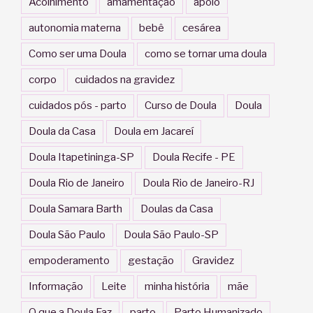
Acolhimento
amamentação
apoio
autonomia materna
bebê
cesárea
Como ser uma Doula
como se tornar uma doula
corpo
cuidados na gravidez
cuidados pós - parto
Curso de Doula
Doula
Doula da Casa
Doula em Jacareí
Doula Itapetininga-SP
Doula Recife - PE
Doula Rio de Janeiro
Doula Rio de Janeiro-RJ
Doula Samara Barth
Doulas da Casa
Doula São Paulo
Doula São Paulo-SP
empoderamento
gestação
Gravidez
Informação
Leite
minha história
mãe
O que a Doula Faz
parto
Parto Humanizado