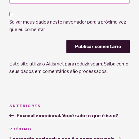
Salvar meus dados neste navegador para a próxima vez
que eu comentar.
Este site utiliza o Akismet para reduzir spam.
Saiba como
seus dados em comentários são processados
.
Navegação
Post
ANTERIORES
de
anterior
Enxoval emocional. Você sabe o que é isso?
Post
Próximo
PRÓXIMO
post