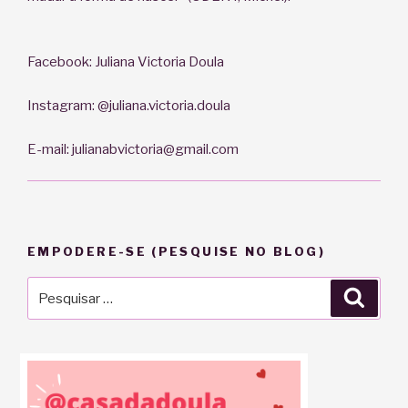
Facebook: Juliana Victoria Doula
Instagram: @juliana.victoria.doula
E-mail: julianabvictoria@gmail.com
EMPODERE-SE (PESQUISE NO BLOG)
Pesquisar
Pesqu
por: