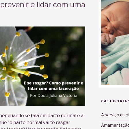
prevenir e lidar com uma
CATEGORIA
A serviço da c
er quando se fala em parto normal é a
ue “o parto normal vai te rasgar
Amamentaçã