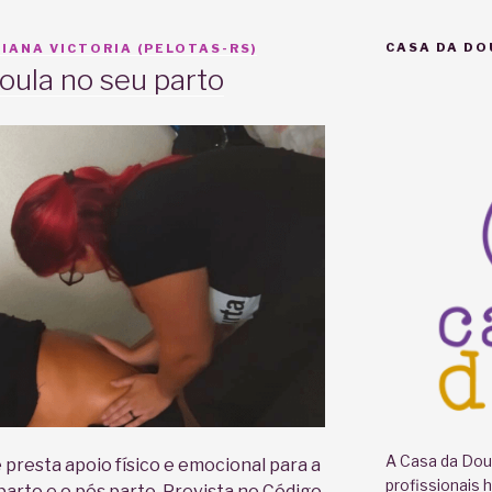
CASA DA DO
IANA VICTORIA (PELOTAS-RS)
oula no seu parto
A Casa da Doul
 presta apoio físico e emocional para a
profissionais 
parto e o pós parto. Prevista no Código