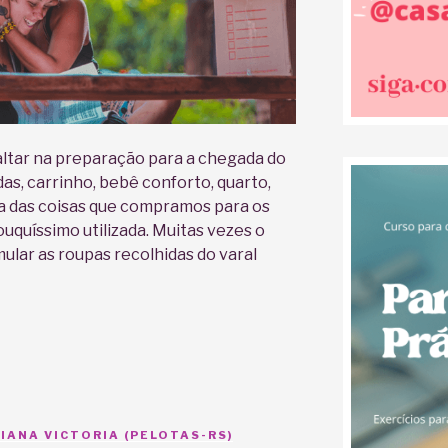
altar na preparação para a chegada do
das, carrinho, bebê conforto, quarto,
ia das coisas que compramos para os
uquíssimo utilizada. Muitas vezes o
lar as roupas recolhidas do varal
IANA VICTORIA (PELOTAS-RS)