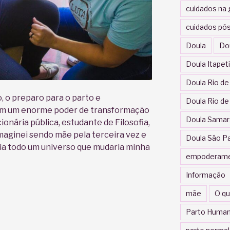
cuidados na 
cuidados pós
Doula
Do
Doula Itapet
Doula Rio de
, o preparo para o parto e
Doula Rio de
am um enorme poder de transformação
Doula Samar
ionária pública, estudante de Filosofia,
imaginei sendo mãe pela terceira vez e
Doula São P
a todo um universo que mudaria minha
empoderam
Informação
mãe
O qu
Parto Human