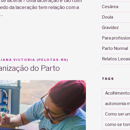
se lacerar? Uma laceração é tão ruim
Cesárea
medo da laceração tem relação com a
 …
Doula
Gravidez
Para profissio
Parto Normal
Relatos Leoas
IANA VICTORIA (PELOTAS-RS)
anização do Parto
TAGS
Acolhimento
autonomia m
Como ser um
como se tor