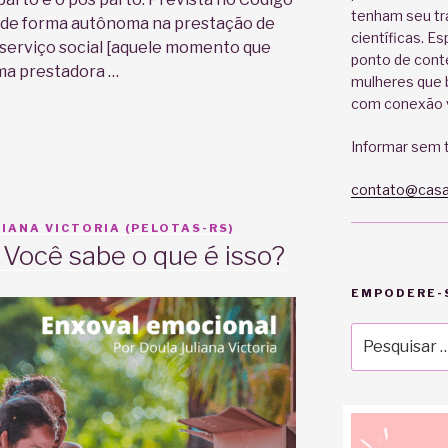
tenham seu tr
a de forma autônoma na prestação de
científicas. E
 serviço social [aquele momento que
ponto de cont
ma prestadora …
mulheres que b
com conexão v
Informar sem t
contato@casa
IANA VICTORIA (PELOTAS-RS)
 Você sabe o que é isso?
EMPODERE-S
Pesquisar
por: