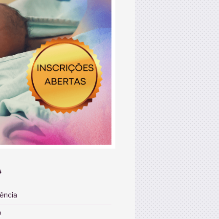
S
iência
o