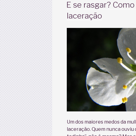
EM
E se rasgar? Como 
é
laceração
isso?”
Um dos maiores medos da mulh
laceração. Quem nunca ouviu q