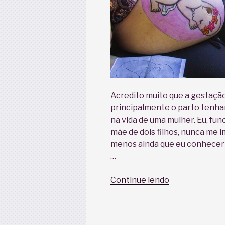
Acredito muito que a gestação
principalmente o parto tenh
na vida de uma mulher. Eu, func
mãe de dois filhos, nunca me 
menos ainda que eu conheceri
…
“Da
Continue lendo
Filosofia
à
Humanização