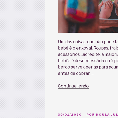
Um das coisas que não pode f
bebê é o enxoval. Roupas, fral
acessórios…acredite, a maior
bebês é desnecessária ou é po
berço serve apenas para acumu
antes de dobrar …
“Enxoval
Continue lendo
emocional.
Você
sabe
o
PUBLICADO
30/01/2020
– POR
DOULA JUL
que