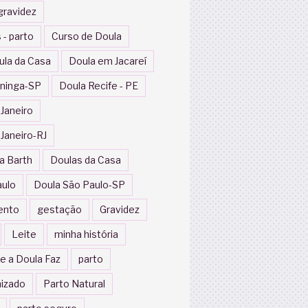
gravidez
 - parto
Curso de Doula
ula da Casa
Doula em Jacareí
ininga-SP
Doula Recife - PE
 Janeiro
 Janeiro-RJ
a Barth
Doulas da Casa
aulo
Doula São Paulo-SP
ento
gestação
Gravidez
Leite
minha história
e a Doula Faz
parto
izado
Parto Natural