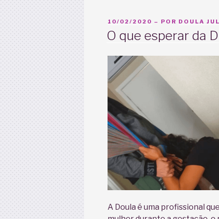
PUBLICADO
10/02/2020
– POR
DOULA JUL
EM
O que esperar da D
A Doula é uma profissional que
mulher durante a gestação, o 