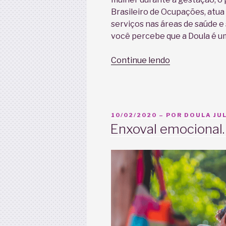
Brasileiro de Ocupações, atu
serviços nas áreas de saúde e
você percebe que a Doula é u
“O
Continue lendo
que
esperar
da
Doula
PUBLICADO
10/02/2020
– POR
DOULA JUL
no
EM
Enxoval emocional.
seu
parto”