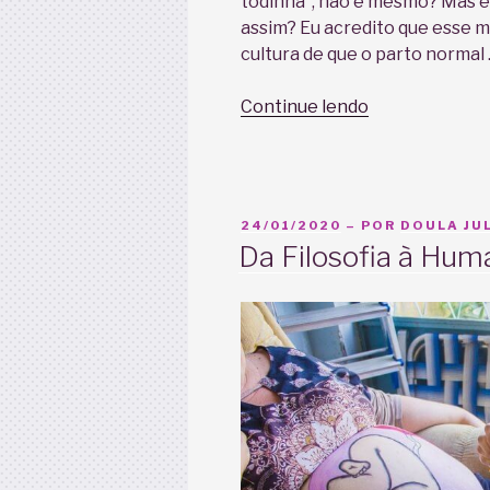
todinha”, não é mesmo? Mas e 
assim? Eu acredito que esse 
cultura de que o parto normal
“E
Continue lendo
se
rasgar?
Como
prevenir
PUBLICADO
24/01/2020
– POR
DOULA JUL
e
EM
Da Filosofia à Hum
lidar
com
uma
laceração”