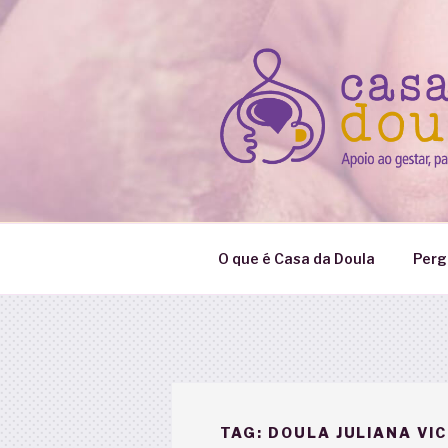
Pular
para
o
conteúdo
O que é Casa da Doula
Perg
TAG:
DOULA JULIANA VI