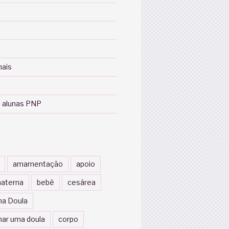
nais
 alunas PNP
amamentação
apoio
aterna
bebê
cesárea
a Doula
nar uma doula
corpo