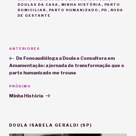
DOULAS DA CASA
,
MINHA HISTÓRIA
,
PARTO
DOMICILIAR
,
PARTO HUMANIZADO
,
PD
,
RODA
DE GESTANTE
Navegação
Post
ANTERIORES
de
anterior
De Fonoaudióloga a Doula e Consultora em
Post
Amamentação: a jornada de transformação que o
parto humanizado me trouxe
Próximo
PRÓXIMO
post
Minha História
DOULA ISABELA GERALDI (SP)