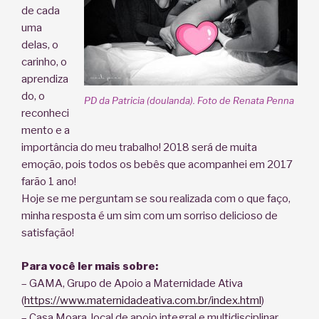
de cada
uma
delas, o
carinho, o
aprendiza
do, o
PD da Patricia (doulanda). Foto de Renata Penna
reconheci
mento e a
importância do meu trabalho! 2018 será de muita
emoção, pois todos os bebês que acompanhei em 2017
farão 1 ano!
Hoje se me perguntam se sou realizada com o que faço,
minha resposta é um sim com um sorriso delicioso de
satisfação!
Para você ler mais sobre:
– GAMA, Grupo de Apoio a Maternidade Ativa
(
https://www.maternidadeativa.com.br/index.html
)
– Casa Moara, local de apoio integral e multidisciplinar