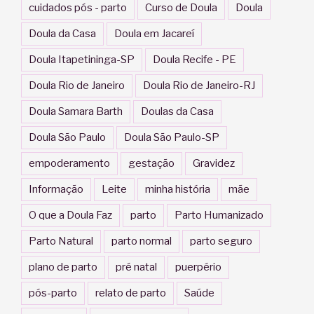
cuidados pós - parto
Curso de Doula
Doula
Doula da Casa
Doula em Jacareí
Doula Itapetininga-SP
Doula Recife - PE
Doula Rio de Janeiro
Doula Rio de Janeiro-RJ
Doula Samara Barth
Doulas da Casa
Doula São Paulo
Doula São Paulo-SP
empoderamento
gestação
Gravidez
Informação
Leite
minha história
mãe
O que a Doula Faz
parto
Parto Humanizado
Parto Natural
parto normal
parto seguro
plano de parto
pré natal
puerpério
pós-parto
relato de parto
Saúde