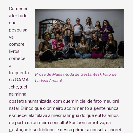
Comecei
a ler tudo
que
pesquisa
va,
comprei
livros,
comecei
a
frequenta
Prosa de Mães (Roda de Gestantes). Foto de
r o GAMA
Larissa Amaral
, cheguei
na minha
obstetra humanizada, com quem iniciei de fato meu pré
natal! Brinco que o primeiro acolhimento a gente nunca
esquece, ela falava a mesma língua do que eu! Falamos
de parto na primeira consulta! Sou bem emotiva, na
gestação isso triplicou, e nessa primeira consulta chorei