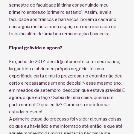
semestre de faculdade já tinha conseguindo meu
primeiro emprego (primeiro estágio)! Assim, levei a
faculdade aos trancos e barrancos, porém a cada ano
conseguia melhorar meu espaço no meu mercado de
trabalho além de uma boa remuneração financeira.
Fiquei grávida e agora?
Em junho de 2014 decidi (juntamente com meu marido)
largar tudo e abrir meu próprio negócio, foi uma
experiência curta e muito prazerosa, no entanto não deu
certo e repassamos um ano depois! Nesse mesmo ano,
em meados de setembro, descobri que estava grávida! E
agora, o que eu faço? Sabia de uma coisa, queria um
parto normal! O que eu fiz? Comecei a me informar,
estudar mesmo!
A primeira etapa do processo foi validar algumas coisas
do que eu havia lido e me informado até então, e que até
aquele momento da minha gestação não havia me