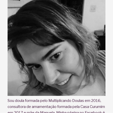
Sou doula formada pelo Multiplicando Doulas em 2016,
consultora de amamentação formada pela Casa Curumim
em 2017 e mãe da Manuela. Minha página no Facebook é