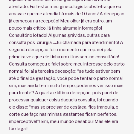
atentado. Fui testar meu ginecologista obstetra que eu
amava e que me atendia há mais de 10 anos! A decepção
já começou na recepção! Meu olhar já era outro, um
pouco mais crítico, já tinha alguma informação!
Consultório lotado! Algumas grávidas, outras para
consulta pós-cirurgia…..fui chamada para atendimento! A
segunda decepção foi o momento que reparei pela
primeira vez que ele tinha um ultrassom no consultório!
Consulta começou e falei sobre meu interesse pelo parto
normal, foi aí a terceira decepção: “se tudo estiver bem
até o final da gestação, você pode tentar o parto normal
sim, mas ainda tem muito tempo, podemos ver isso mais
para frente”! A quarta e última decepção, pois parei de
processar qualquer coisa daquela consulta, foi quando
ele disse: “mas se precisar de cesárea, fica tranquila, o
corte que faço nas minhas gestantes ficam perfeitos,
imperceptível”! Sim, meu mundo desabou! Mas ele era
tão legal!