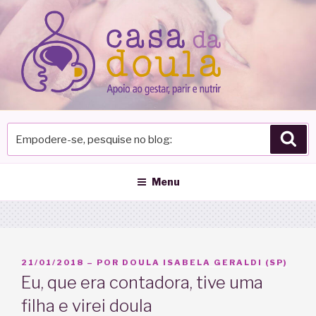
Pular
para
o
conteúdo
Empodere-
Pes
se,
pesquise
no
Menu
blog
PUBLICADO
21/01/2018
– POR
DOULA ISABELA GERALDI (SP)
EM
Eu, que era contadora, tive uma
filha e virei doula