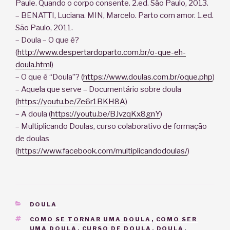
Paule. Quando o corpo consente. 2.ed. São Paulo, 2013.
– BENATTI, Luciana. MIN, Marcelo. Parto com amor. 1.ed.
São Paulo, 2011.
– Doula – O que é?
(
http://www.despertardoparto.com.br/o-que-eh-
doula.html
)
– O que é “Doula”? (
https://www.doulas.com.br/oque.php
)
– Aquela que serve – Documentário sobre doula
(
https://youtu.be/Ze6r1BKH8A
)
– A doula (
https://youtu.be/BJvzqKx8gnY
)
– Multiplicando Doulas, curso colaborativo de formação
de doulas
(
https://www.facebook.com/multiplicandodoulas/
)
CATEGORIAS
DOULA
TAGS
COMO SE TORNAR UMA DOULA
,
COMO SER
UMA DOULA
,
CURSO DE DOULA
,
DOULA
,