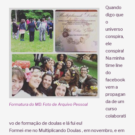
Quando
digo que
o
universo
conspira,
ele
conspira!
Na minha
time line
do
facebook
vem a
propagan
da de um
Formatura do MD. Foto de Arquivo Pessoal
curso
colaborati
vo de formação de doulas e lá fui eu!
Formei-me no Multiplicando Doulas , em novembro, e em