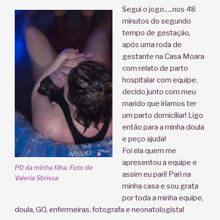
Segui o jogo…..nos 48
minutos do segundo
tempo de gestação,
após uma roda de
gestante na Casa Moara
com relato de parto
hospitalar com equipe,
decido junto com meu
marido que iríamos ter
um parto domiciliar! Ligo
então para a minha doula
e peço ajuda!
Foi ela quem me
apresentou a equipe e
PD da minha filha. Foto de
assim eu pari! Pari na
Valeria Sbrissa
minha casa e sou grata
por toda a minha equipe,
doula, GO, enfermeiras, fotografa e neonatologista!