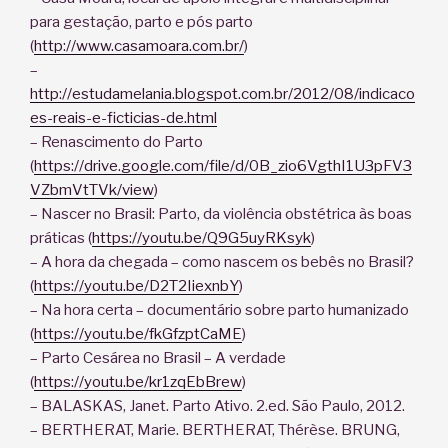
para gestação, parto e pós parto
(
http://www.casamoara.com.br/
)
–
http://estudamelania.blogspot.com.br/2012/08/indicaco
es-reais-e-ficticias-de.html
– Renascimento do Parto
(
https://drive.google.com/file/d/0B_zio6VgthI1U3pFV3
VZbmVtTVk/view
)
– Nascer no Brasil: Parto, da violência obstétrica às boas
práticas (
https://youtu.be/Q9G5uyRKsyk
)
– A hora da chegada – como nascem os bebês no Brasil?
(
https://youtu.be/D2T2IiexnbY
)
– Na hora certa – documentário sobre parto humanizado
(
https://youtu.be/fkGfzptCaME
)
– Parto Cesárea no Brasil – A verdade
(
https://youtu.be/kr1zqEbBrew
)
– BALASKAS, Janet. Parto Ativo. 2.ed. São Paulo, 2012.
– BERTHERAT, Marie. BERTHERAT, Thérèse. BRUNG,