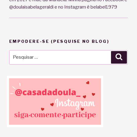
@doulaisabelageraldi e no Instagram é belabel1979
EMPODERE-SE (PESQUISE NO BLOG)
Pesquisar
Pesqu
por: