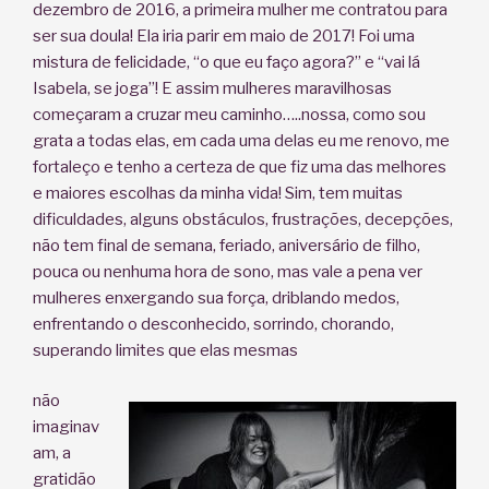
dezembro de 2016, a primeira mulher me contratou para
ser sua doula! Ela iria parir em maio de 2017! Foi uma
mistura de felicidade, “o que eu faço agora?” e “vai lá
Isabela, se joga”! E assim mulheres maravilhosas
começaram a cruzar meu caminho…..nossa, como sou
grata a todas elas, em cada uma delas eu me renovo, me
fortaleço e tenho a certeza de que fiz uma das melhores
e maiores escolhas da minha vida! Sim, tem muitas
dificuldades, alguns obstáculos, frustrações, decepções,
não tem final de semana, feriado, aniversário de filho,
pouca ou nenhuma hora de sono, mas vale a pena ver
mulheres enxergando sua força, driblando medos,
enfrentando o desconhecido, sorrindo, chorando,
superando limites que elas mesmas
não
imaginav
am, a
gratidão